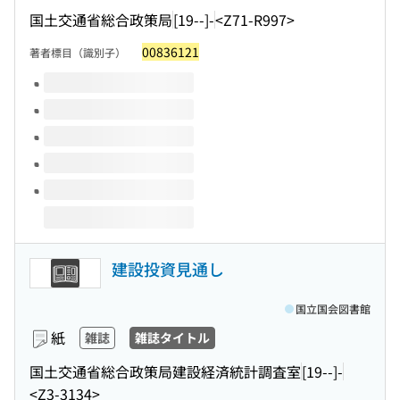
国土交通省総合政策局
[19--]-
<Z71-R997>
00836121
著者標目（識別子）
このタイトルの巻号
建設投資見通し
国立国会図書館
紙
雑誌
雑誌タイトル
国土交通省総合政策局建設経済統計調査室
[19--]-
<Z3-3134>