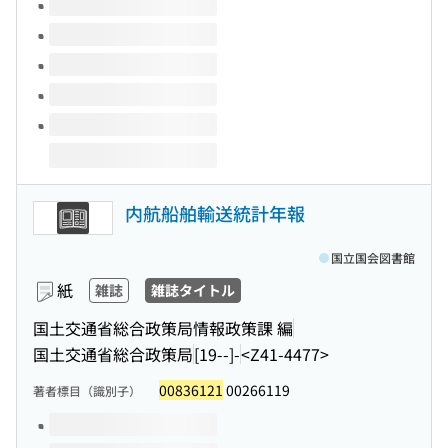
このタイトルの巻号
内航船舶輸送統計年報
国立国会図書館
紙
雑誌
雑誌タイトル
国土交通省総合政策局情報政策課 編
国土交通省総合政策局
[19--]-
<Z41-4477>
00836121
00266119
著者標目（識別子）
このタイトルの巻号