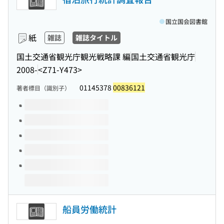
国立国会図書館
紙
雑誌
雑誌タイトル
国土交通省観光庁観光戦略課 編
国土交通省観光庁
2008-
<Z71-Y473>
01145378
00836121
著者標目（識別子）
このタイトルの巻号
船員労働統計