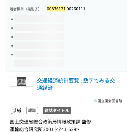
00836121
00260111
著者標目（識別子）
このタイトルの巻号
交通経済統計要覧 : 数字でみる交
通経済
国立国会図書館
紙
雑誌
雑誌タイトル
国土交通省総合政策局情報政策課 監修
運輸総合研究所
2001-
<Z41-629>