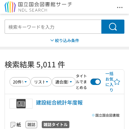
メニ
本文へ移動
検索
絞り込み条件
検索結果 5,011 件
一括
タイト
お気
ルでま
に入
とめる
り
建設総合統計年度報
国立国会図書館
紙
雑誌
雑誌タイトル