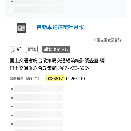
自動車輸送統計月報
国立国会図書館
紙
雑誌
雑誌タイトル
国土交通省総合政策局交通経済統計調査室 編
国土交通省総合政策局
1987-
<Z3-696>
00836121
00266119
著者標目（識別子）
このタイトルの巻号