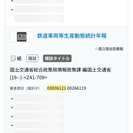
鉄道車両等生産動態統計年報
国立国会図書館
紙
雑誌
雑誌タイトル
国土交通省総合政策局情報政策課 編
国土交通省
[19--]-
<Z41-709>
00836121
00266119
著者標目（識別子）
このタイトルの巻号