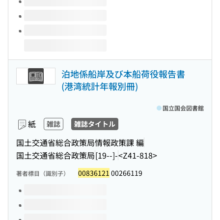
泊地係船岸及び本船荷役報告書
(港湾統計年報別冊)
国立国会図書館
紙
雑誌
雑誌タイトル
国土交通省総合政策局情報政策課 編
国土交通省総合政策局
[19--]-
<Z41-818>
00836121
00266119
著者標目（識別子）
このタイトルの巻号