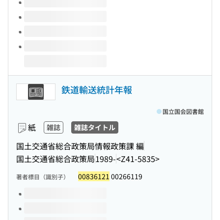
鉄道輸送統計年報
国立国会図書館
紙
雑誌
雑誌タイトル
国土交通省総合政策局情報政策課 編
国土交通省総合政策局
1989-
<Z41-5835>
00836121
00266119
著者標目（識別子）
このタイトルの巻号