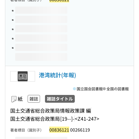
このタイトルの巻号
港湾統計(年報)
国立国会図書館
全国の図書館
紙
雑誌
雑誌タイトル
国土交通省総合政策局情報政策課 編
国土交通省総合政策局
[19--]-
<Z41-247>
00836121
00266119
著者標目（識別子）