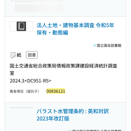
法人土地・建物基本調査 令和5年
保有・動態編
国立国会図書館
紙
図書
国土交通省総合政策局情報政策課建設経済統計調査
室
2024.3
<DC951-R5>
00836121
著者標目（識別子）
バラスト水管理条約 : 英和対訳
2023年改訂版