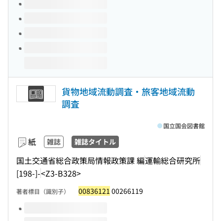
貨物地域流動調査・旅客地域流動
調査
国立国会図書館
紙
雑誌
雑誌タイトル
国土交通省総合政策局情報政策課 編
運輸総合研究所
[198-]-
<Z3-B328>
00836121
00266119
著者標目（識別子）
このタイトルの巻号