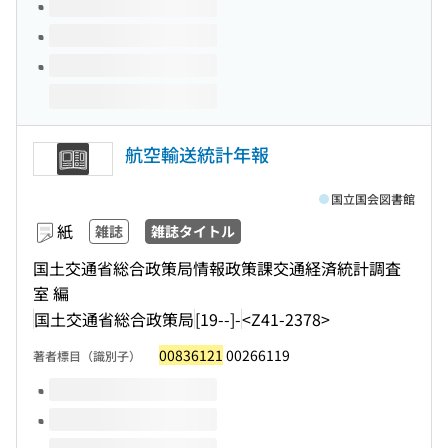
航空輸送統計年報
国立国会図書館
紙
雑誌
雑誌タイトル
国土交通省総合政策局情報政策課交通経済統計調査
室 編
国土交通省総合政策局
[19--]-
<Z41-2378>
00836121
00266119
著者標目（識別子）
このタイトルの巻号