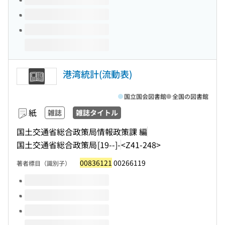
港湾統計(流動表)
国立国会図書館
全国の図書館
紙
雑誌
雑誌タイトル
国土交通省総合政策局情報政策課 編
国土交通省総合政策局
[19--]-
<Z41-248>
00836121
00266119
著者標目（識別子）
このタイトルの巻号