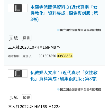
本願寺派関係資料 3 (近代真宗「女
性教化」資料集成 : 編集復刻版 ; 第
3巻)
国立国会図書館
全国の図書館
紙
図書
三人社
2020.10
<HM168-M87>
001307850
00836564
著者標目（識別子）
仏教婦人文庫 1 (近代真宗「女性教
化」資料集成 : 編集復刻版 ; 第8巻)
国立国会図書館
全国の図書館
紙
図書
三人社
2022.2
<HM168-M122>