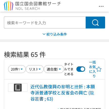
メニ
本文へ移動
検索
絞り込み条件
検索結果 65 件
一括
タイト
お気
ルでま
に入
とめる
り
近代仏教復興の黎明と挫折 : 本願
寺派普通学校と反省会の興亡 (龍
谷叢書 ; 63)