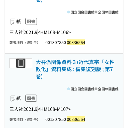
国立国会図書館
全国の図書館
紙
図書
三人社
2021.9
<HM168-M106>
001307850
00836564
著者標目（識別子）
大谷派関係資料 3 (近代真宗「女性
教化」資料集成 : 編集復刻版 ; 第7
巻)
国立国会図書館
全国の図書館
紙
図書
三人社
2021.9
<HM168-M107>
001307850
00836564
著者標目（識別子）