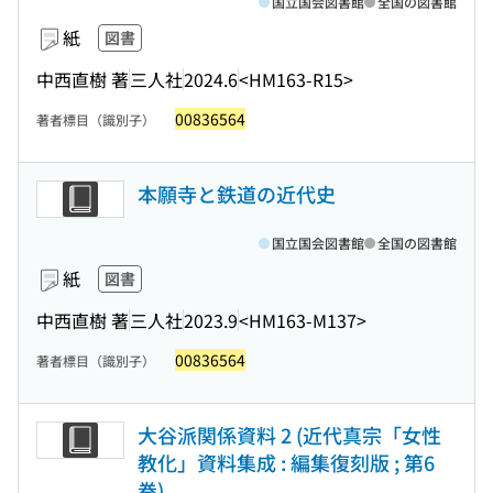
国立国会図書館
全国の図書館
紙
図書
中西直樹 著
三人社
2024.6
<HM163-R15>
00836564
著者標目（識別子）
本願寺と鉄道の近代史
国立国会図書館
全国の図書館
紙
図書
中西直樹 著
三人社
2023.9
<HM163-M137>
00836564
著者標目（識別子）
大谷派関係資料 2 (近代真宗「女性
教化」資料集成 : 編集復刻版 ; 第6
巻)