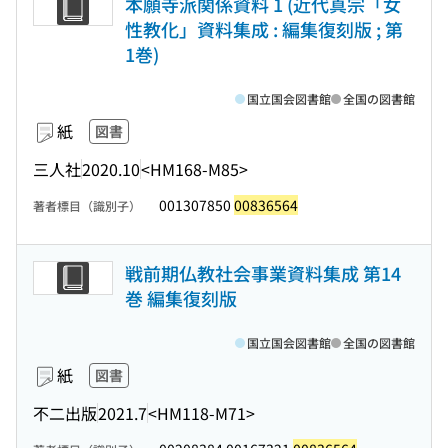
本願寺派関係資料 1 (近代真宗「女
性教化」資料集成 : 編集復刻版 ; 第
1巻)
国立国会図書館
全国の図書館
紙
図書
三人社
2020.10
<HM168-M85>
001307850
00836564
著者標目（識別子）
戦前期仏教社会事業資料集成 第14
巻 編集復刻版
国立国会図書館
全国の図書館
紙
図書
不二出版
2021.7
<HM118-M71>