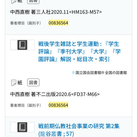
紙
図書
中西直樹 著
三人社
2020.11
<HM163-M57>
00836564
著者標目（識別子）
戦後学生雑誌と学生運動 : 『学生
評論』『季刊大学』『大学』『学
園評論』解説・総目次・索引
国立国会図書館
全国の図書館
紙
図書
中西直樹 著
不二出版
2020.6
<FD37-M66>
00836564
著者標目（識別子）
戦前期仏教社会事業の研究 第2集
(龍谷叢書 ; 57)