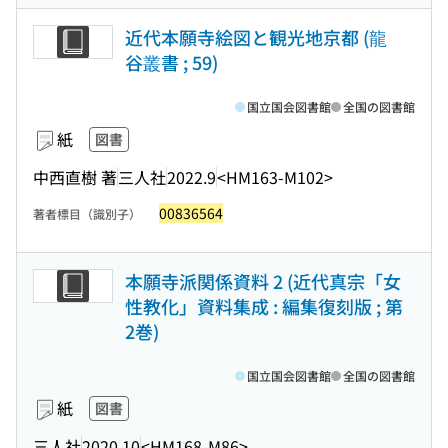
近代本願寺絵図と観光地京都 (龍
谷叢書 ; 59)
国立国会図書館
全国の図書館
紙
図書
中西直樹 著
三人社
2022.9
<HM163-M102>
00836564
著者標目（識別子）
本願寺派関係資料 2 (近代真宗「女
性教化」資料集成 : 編集復刻版 ; 第
2巻)
国立国会図書館
全国の図書館
紙
図書
三人社
2020.10
<HM168-M86>