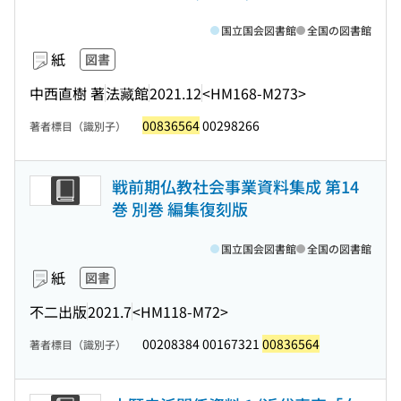
国立国会図書館
全国の図書館
紙
図書
中西直樹 著
法藏館
2021.12
<HM168-M273>
00836564
00298266
著者標目（識別子）
戦前期仏教社会事業資料集成 第14
巻 別巻 編集復刻版
国立国会図書館
全国の図書館
紙
図書
不二出版
2021.7
<HM118-M72>
00208384 00167321
00836564
著者標目（識別子）