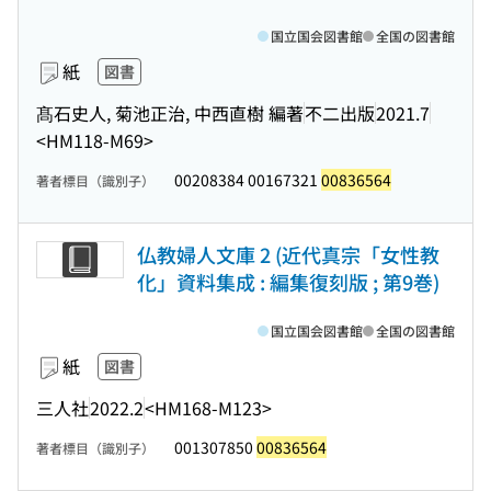
国立国会図書館
全国の図書館
紙
図書
髙石史人, 菊池正治, 中西直樹 編著
不二出版
2021.7
<HM118-M69>
00208384 00167321
00836564
著者標目（識別子）
仏教婦人文庫 2 (近代真宗「女性教
化」資料集成 : 編集復刻版 ; 第9巻)
国立国会図書館
全国の図書館
紙
図書
三人社
2022.2
<HM168-M123>
001307850
00836564
著者標目（識別子）