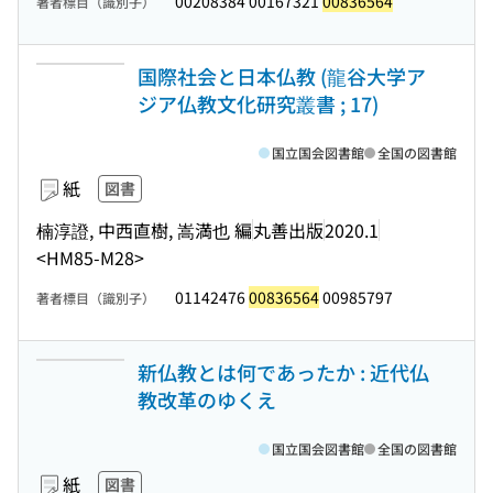
00208384 00167321
00836564
著者標目（識別子）
国際社会と日本仏教 (龍谷大学ア
ジア仏教文化研究叢書 ; 17)
国立国会図書館
全国の図書館
紙
図書
楠淳證, 中西直樹, 嵩満也 編
丸善出版
2020.1
<HM85-M28>
01142476
00836564
00985797
著者標目（識別子）
新仏教とは何であったか : 近代仏
教改革のゆくえ
国立国会図書館
全国の図書館
紙
図書