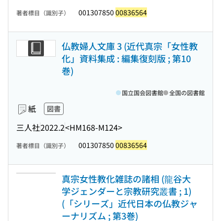
001307850
00836564
著者標目（識別子）
仏教婦人文庫 3 (近代真宗「女性教
化」資料集成 : 編集復刻版 ; 第10
巻)
国立国会図書館
全国の図書館
紙
図書
三人社
2022.2
<HM168-M124>
001307850
00836564
著者標目（識別子）
真宗女性教化雑誌の諸相 (龍谷大
学ジェンダーと宗教研究叢書 ; 1)
(「シリーズ」近代日本の仏教ジャ
ーナリズム ; 第3巻)