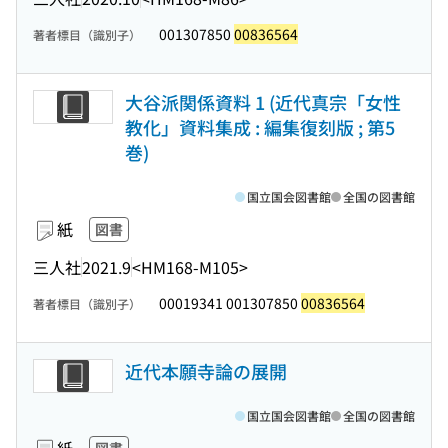
001307850
00836564
著者標目（識別子）
大谷派関係資料 1 (近代真宗「女性
教化」資料集成 : 編集復刻版 ; 第5
巻)
国立国会図書館
全国の図書館
紙
図書
三人社
2021.9
<HM168-M105>
00019341 001307850
00836564
著者標目（識別子）
近代本願寺論の展開
国立国会図書館
全国の図書館