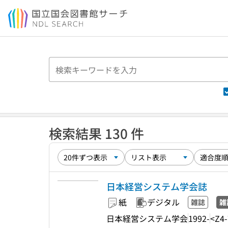
本文へ移動
検索結果 130 件
日本経営システム学会誌
紙
デジタル
雑誌
雑
日本経営システム学会
1992-
<Z4-