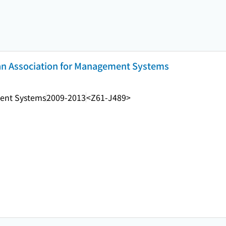
pan Association for Management Systems
ment Systems
2009-2013
<Z61-J489>