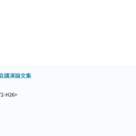
会講演論文集
72-H26>