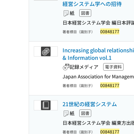
経営システム学への招待
紙
図書
日本経営システム学会 編
日本評
00848177
著者標目（識別子）
Increasing global relationsh
& Information vol.1
記録メディア
電子資料
Japan Association for Managem
00848177
著者標目（識別子）
21世紀の経営システム
紙
図書
日本経営システム学会 編
東方出
00848177
著者標目（識別子）