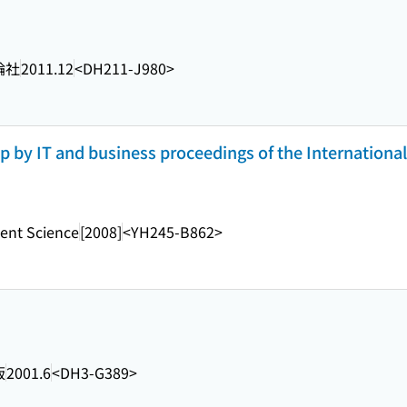
論社
2011.12
<DH211-J980>
ip by IT and business proceedings of the Internation
ent Science
[2008]
<YH245-B862>
版
2001.6
<DH3-G389>