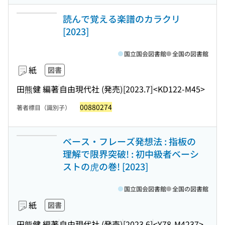
読んで覚える楽譜のカラクリ
[2023]
国立国会図書館
全国の図書館
紙
図書
田熊健 編著
自由現代社 (発売)
[2023.7]
<KD122-M45>
00880274
著者標目（識別子）
ベース・フレーズ発想法 : 指板の
理解で限界突破! : 初中級者ベーシ
ストの虎の巻! [2023]
国立国会図書館
全国の図書館
紙
図書
田熊健 編著
自由現代社 (発売)
[2023.6]
<Y78-M4237>