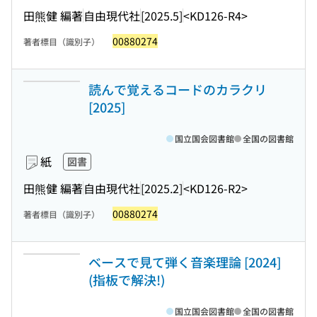
田熊健 編著
自由現代社
[2025.5]
<KD126-R4>
00880274
著者標目（識別子）
読んで覚えるコードのカラクリ
[2025]
国立国会図書館
全国の図書館
紙
図書
田熊健 編著
自由現代社
[2025.2]
<KD126-R2>
00880274
著者標目（識別子）
ベースで見て弾く音楽理論 [2024]
(指板で解決!)
国立国会図書館
全国の図書館