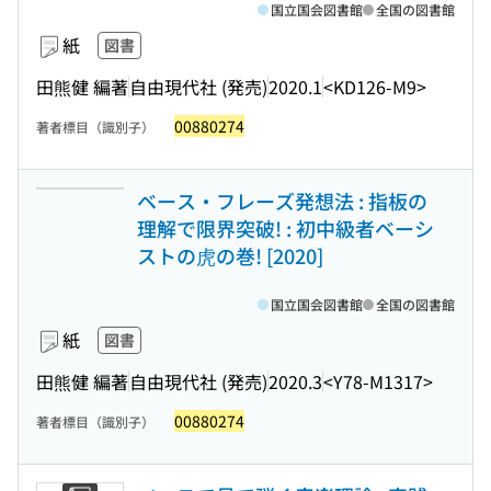
国立国会図書館
全国の図書館
紙
図書
田熊健 編著
自由現代社 (発売)
2020.1
<KD126-M9>
00880274
著者標目（識別子）
ベース・フレーズ発想法 : 指板の
理解で限界突破! : 初中級者ベーシ
ストの虎の巻! [2020]
国立国会図書館
全国の図書館
紙
図書
田熊健 編著
自由現代社 (発売)
2020.3
<Y78-M1317>
00880274
著者標目（識別子）