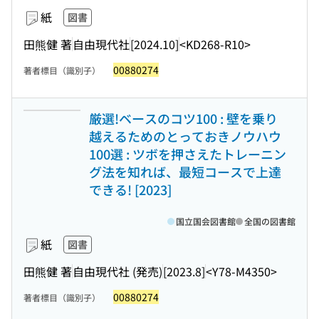
紙
図書
田熊健 著
自由現代社
[2024.10]
<KD268-R10>
00880274
著者標目（識別子）
厳選!ベースのコツ100 : 壁を乗り
越えるためのとっておきノウハウ
100選 : ツボを押さえたトレーニン
グ法を知れば、最短コースで上達
できる! [2023]
国立国会図書館
全国の図書館
紙
図書
田熊健 著
自由現代社 (発売)
[2023.8]
<Y78-M4350>
00880274
著者標目（識別子）