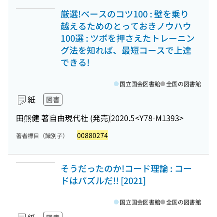
厳選!ベースのコツ100 : 壁を乗り
越えるためのとっておきノウハウ
100選 : ツボを押さえたトレーニン
グ法を知れば、最短コースで上達
できる!
国立国会図書館
全国の図書館
紙
図書
田熊健 著
自由現代社 (発売)
2020.5
<Y78-M1393>
00880274
著者標目（識別子）
そうだったのか!コード理論 : コー
ドはパズルだ!! [2021]
国立国会図書館
全国の図書館