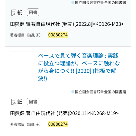
国立国会図書館
全国の図書館
紙
図書
田熊健 編著
自由現代社 (発売)
[2022.8]
<KD126-M23>
00880274
著者標目（識別子）
ベースで見て弾く音楽理論 : 実践
に役立つ理論が、ベースに触れな
がら身につく!! [2020] (指板で解
決!)
国立国会図書館
全国の図書館
紙
図書
田熊健 著
自由現代社 (発売)
2020.11
<KD268-M19>
00880274
著者標目（識別子）