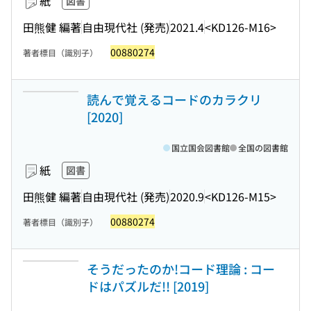
紙
図書
田熊健 編著
自由現代社 (発売)
2021.4
<KD126-M16>
00880274
著者標目（識別子）
読んで覚えるコードのカラクリ
[2020]
国立国会図書館
全国の図書館
紙
図書
田熊健 編著
自由現代社 (発売)
2020.9
<KD126-M15>
00880274
著者標目（識別子）
そうだったのか!コード理論 : コー
ドはパズルだ!! [2019]