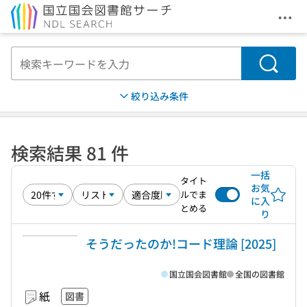
メニ
本文へ移動
検索
絞り込み条件
検索結果 81 件
一括
タイト
お気
ルでま
に入
とめる
り
そうだったのか!コード理論 [2025]
国立国会図書館
全国の図書館
紙
図書