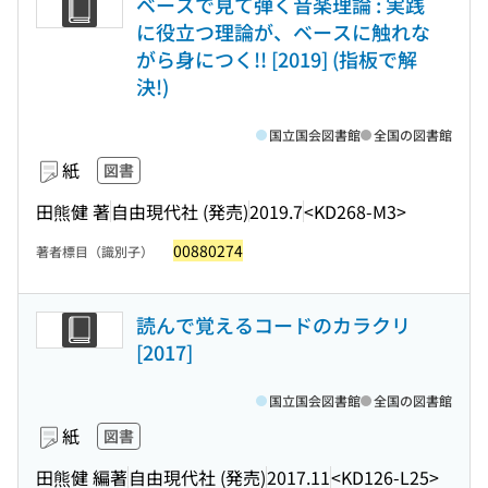
ベースで見て弾く音楽理論 : 実践
に役立つ理論が、ベースに触れな
がら身につく!! [2019] (指板で解
決!)
国立国会図書館
全国の図書館
紙
図書
田熊健 著
自由現代社 (発売)
2019.7
<KD268-M3>
00880274
著者標目（識別子）
読んで覚えるコードのカラクリ
[2017]
国立国会図書館
全国の図書館
紙
図書
田熊健 編著
自由現代社 (発売)
2017.11
<KD126-L25>