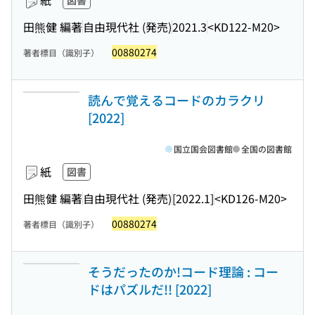
紙
図書
田熊健 編著
自由現代社 (発売)
2021.3
<KD122-M20>
00880274
著者標目（識別子）
読んで覚えるコードのカラクリ
[2022]
国立国会図書館
全国の図書館
紙
図書
田熊健 編著
自由現代社 (発売)
[2022.1]
<KD126-M20>
00880274
著者標目（識別子）
そうだったのか!コード理論 : コー
ドはパズルだ!! [2022]