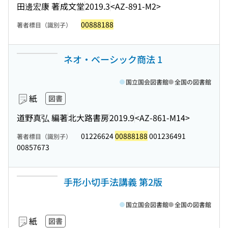
田邊宏康 著
成文堂
2019.3
<AZ-891-M2>
00888188
著者標目（識別子）
ネオ・ベーシック商法 1
国立国会図書館
全国の図書館
紙
図書
道野真弘 編著
北大路書房
2019.9
<AZ-861-M14>
01226624
00888188
001236491
著者標目（識別子）
00857673
手形小切手法講義 第2版
国立国会図書館
全国の図書館
紙
図書