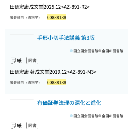
田邊宏康
成文堂
2025.12
<AZ-891-R2>
00888188
著者標目（識別子）
手形小切手法講義 第3版
国立国会図書館
全国の図書館
紙
図書
田邊宏康 著
成文堂
2019.12
<AZ-891-M3>
00888188
著者標目（識別子）
有価証券法理の深化と進化
国立国会図書館
全国の図書館
紙
図書