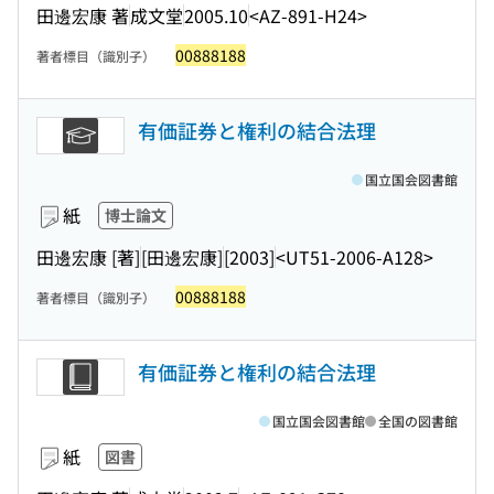
田邊宏康 著
成文堂
2005.10
<AZ-891-H24>
00888188
著者標目（識別子）
有価証券と権利の結合法理
国立国会図書館
紙
博士論文
田邊宏康 [著]
[田邊宏康]
[2003]
<UT51-2006-A128>
00888188
著者標目（識別子）
有価証券と権利の結合法理
国立国会図書館
全国の図書館
紙
図書