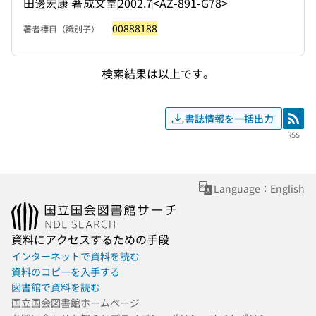
田邊宏康 著
成文堂
2002.7
<AZ-891-G78>
00888188
著者標目（識別子）
検索結果は以上です。
書誌情報を一括出力
RSS
RSS
Language：English
資料にアクセスするための手段
インターネットで資料を読む
資料のコピーを入手する
図書館で資料を読む
国立国会図書館ホームページ