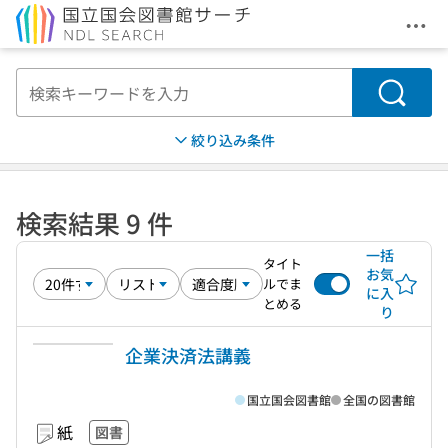
メニ
本文へ移動
検索
絞り込み条件
検索結果 9 件
一括
タイト
お気
ルでま
に入
とめる
り
企業決済法講義
国立国会図書館
全国の図書館
紙
図書