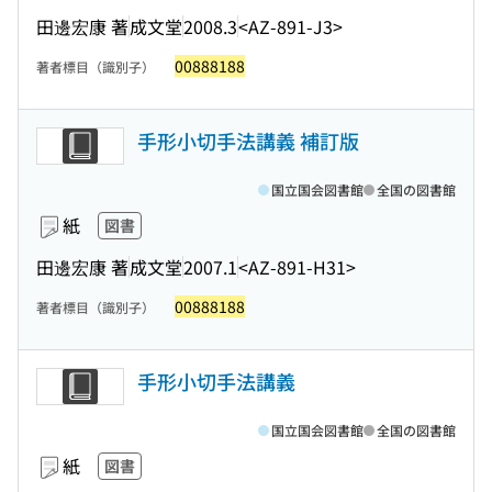
田邊宏康 著
成文堂
2008.3
<AZ-891-J3>
00888188
著者標目（識別子）
手形小切手法講義 補訂版
国立国会図書館
全国の図書館
紙
図書
田邊宏康 著
成文堂
2007.1
<AZ-891-H31>
00888188
著者標目（識別子）
手形小切手法講義
国立国会図書館
全国の図書館
紙
図書