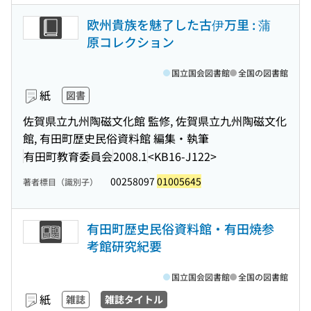
欧州貴族を魅了した古伊万里 : 蒲
原コレクション
国立国会図書館
全国の図書館
紙
図書
佐賀県立九州陶磁文化館 監修, 佐賀県立九州陶磁文化
館, 有田町歴史民俗資料館 編集・執筆
有田町教育委員会
2008.1
<KB16-J122>
00258097
01005645
著者標目（識別子）
有田町歴史民俗資料館・有田焼参
考館研究紀要
国立国会図書館
全国の図書館
紙
雑誌
雑誌タイトル