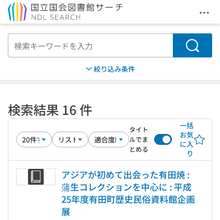
メニ
本文へ移動
検索
絞り込み条件
検索結果 16 件
一括
タイト
お気
ルでま
に入
とめる
り
アジアが初めて出会った有田焼 :
蒲生コレクションを中心に : 平成
25年度有田町歴史民俗資料館企画
展