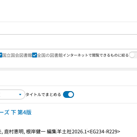
国立国会図書館
全国の図書館
インターネットで閲覧できるものに絞る
タイトルでまとめる
ズ 下 第4版
, 鹿村恵明, 根岸健一 編集
羊土社
2026.1
<EG234-R229>