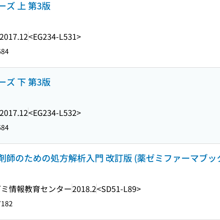
ズ 上 第3版
2017.12
<EG234-L531>
684
ズ 下 第3版
2017.12
<EG234-L532>
684
師のための処方解析入門 改訂版 (薬ゼミファーマブッ
ゼミ情報教育センター
2018.2
<SD51-L89>
7182