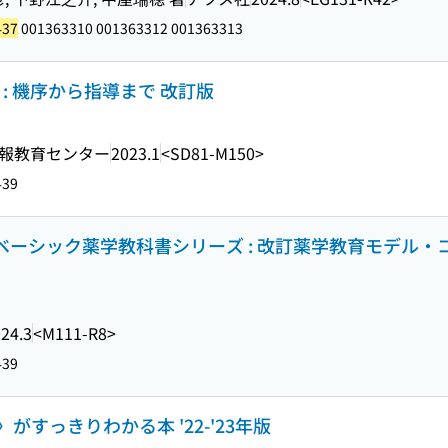
437
001363310 001363312 001363313
nce : 機序から指導まで 改訂版
報教育センター
2023.1
<SD81-M150>
439
 (ベーシック薬学教科書シリーズ : 改訂薬学教育モデル
24.3
<M111-R8>
439
すっきりわかる本 '22-'23年版