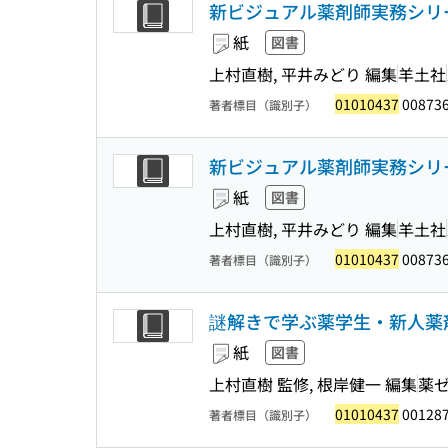
新ビジュアル薬剤師実務シリー
紙
図書
上村直樹, 平井みどり 編集
羊土社
01010437
00873
著者標目（識別子）
新ビジュアル薬剤師実務シリー
紙
図書
上村直樹, 平井みどり 編集
羊土社
01010437
00873
著者標目（識別子）
謎解きで学ぶ薬学生・新人薬剤
紙
図書
上村直樹 監修, 根岸健一 編集
薬
01010437
00128
著者標目（識別子）