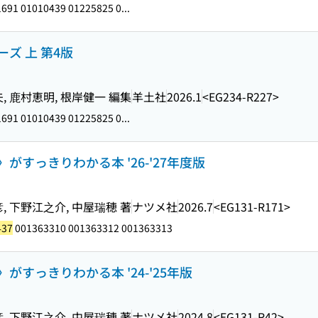
691 01010439 01225825 0...
ズ 上 第4版
, 鹿村恵明, 根岸健一 編集
羊土社
2026.1
<EG234-R227>
691 01010439 01225825 0...
すっきりわかる本 '26-'27年度版
, 下野江之介, 中屋瑞穂 著
ナツメ社
2026.7
<EG131-R171>
437
001363310 001363312 001363313
すっきりわかる本 '24-'25年版
, 下野江之介, 中屋瑞穂 著
ナツメ社
2024.8
<EG131-R42>