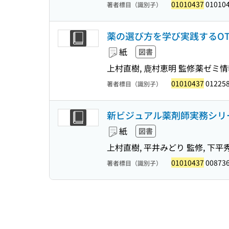
01010437
01010
著者標目（識別子）
薬の選び方を学び実践するOTC
紙
図書
上村直樹, 鹿村恵明 監修
薬ゼミ情
01010437
01225
著者標目（識別子）
新ビジュアル薬剤師実務シリ
紙
図書
上村直樹, 平井みどり 監修, 下平
01010437
008736
著者標目（識別子）