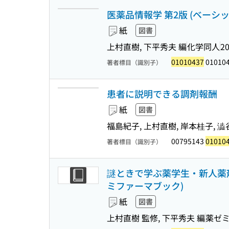
医薬品情報学 第2版 (ベーシッ
紙
図書
上村直樹, 下平秀夫 編
化学同人
20
01010437
01010
著者標目（識別子）
患者に説明できる調剤報酬
紙
図書
福島紀子, 上村直樹, 岸本桂子, 澁
00795143
01010
著者標目（識別子）
謎ときで学ぶ薬学生・新人薬剤
ミファーマブック)
紙
図書
上村直樹 監修, 下平秀夫 編
薬ゼ