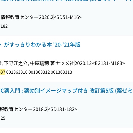
ミ情報教育センター
2020.2
<SD51-M16>
7182
すっきりわかる本 '20-'21年版
, 下野江之介, 中屋瑞穂 著
ナツメ社
2020.12
<EG131-M183>
437
001363310 001363312 001363313
薬入門 : 薬効別イメージマップ付き 改訂第5版 (薬ゼ
報教育センター
2018.2
<SD131-L82>
825