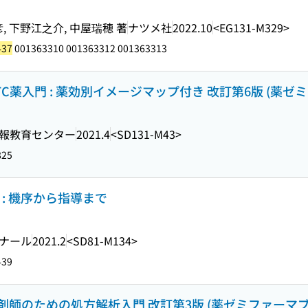
, 下野江之介, 中屋瑞穂 著
ナツメ社
2022.10
<EG131-M329>
437
001363310 001363312 001363313
薬入門 : 薬効別イメージマップ付き 改訂第6版 (薬ゼ
報教育センター
2021.4
<SD131-M43>
825
ce : 機序から指導まで
ナール
2021.2
<SD81-M134>
439
師のための処方解析入門 改訂第3版 (薬ゼミファーマブ