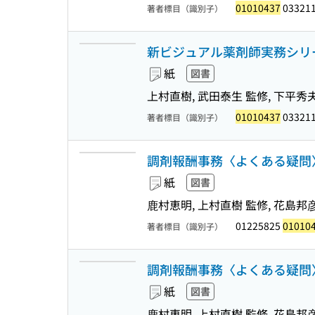
01010437
033211
著者標目（識別子）
新ビジュアル薬剤師実務シリー
紙
図書
上村直樹, 武田泰生 監修, 下平秀夫
01010437
033211
著者標目（識別子）
調剤報酬事務〈よくある疑問〉が
紙
図書
鹿村恵明, 上村直樹 監修, 花島邦彦
01225825
01010
著者標目（識別子）
調剤報酬事務〈よくある疑問〉が
紙
図書
鹿村恵明, 上村直樹 監修, 花島邦彦