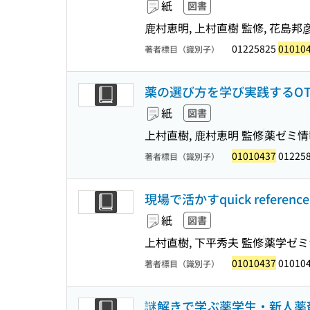
紙
図書
鹿村恵明, 上村直樹 監修, 花島邦彦
01225825
01010
著者標目（識別子）
薬の選び方を学び実践するOTC
紙
図書
上村直樹, 鹿村恵明 監修
薬ゼミ情
01010437
01225
著者標目（識別子）
現場で活かすquick referen
紙
図書
上村直樹, 下平秀夫 監修
薬学ゼミ
01010437
01010
著者標目（識別子）
謎解きで学ぶ薬学生・新人薬剤