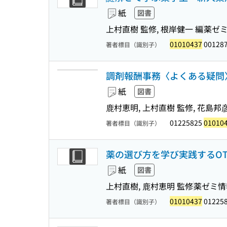
紙
図書
上村直樹 監修, 根岸健一 編
薬ゼ
01010437
00128
著者標目（識別子）
調剤報酬事務〈よくある疑問〉が
紙
図書
鹿村恵明, 上村直樹 監修, 花島邦彦
01225825
01010
著者標目（識別子）
薬の選び方を学び実践するOTC
紙
図書
上村直樹, 鹿村恵明 監修
薬ゼミ情
01010437
01225
著者標目（識別子）