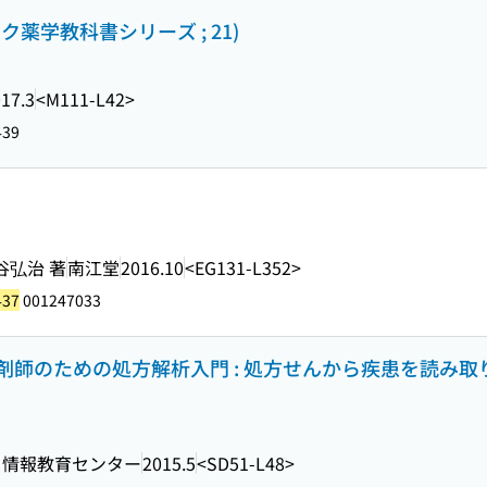
ク薬学教科書シリーズ ; 21)
17.3
<M111-L42>
439
谷弘治 著
南江堂
2016.10
<EG131-L352>
437
001247033
師のための処方解析入門 : 処方せんから疾患を読み取
ミ情報教育センター
2015.5
<SD51-L48>