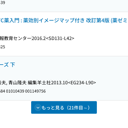
439
薬入門 : 薬効別イメージマップ付き 改訂第4版 (薬ゼ
報教育センター
2016.2
<SD131-L42>
825
ーズ 下
秀夫, 青山隆夫 編集
羊土社
2013.10
<EG234-L90>
84 01010439 001149756
もっと見る（21件目～）