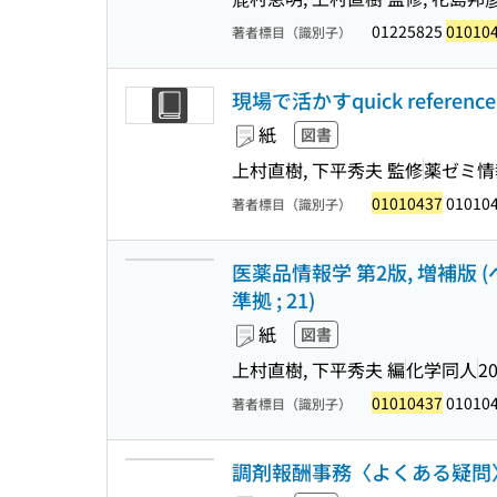
01225825
01010
著者標目（識別子）
現場で活かすquick refere
紙
図書
上村直樹, 下平秀夫 監修
薬ゼミ情
01010437
01010
著者標目（識別子）
医薬品情報学 第2版, 増補版
準拠 ; 21)
紙
図書
上村直樹, 下平秀夫 編
化学同人
20
01010437
01010
著者標目（識別子）
調剤報酬事務〈よくある疑問〉が