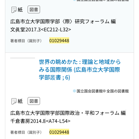
紙
図書
広島市立大学国際学部〈際〉研究フォーラム 編
文眞堂
2017.3
<EC212-L32>
01029448
著者標目（識別子）
世界の眺めかた : 理論と地域から
みる国際関係 (広島市立大学国際
学部叢書 ; 6)
国立国会図書館
全国の図書館
紙
図書
広島市立大学国際学部国際政治・平和フォーラム 編
千倉書房
2014.8
<A74-L54>
01029448
著者標目（識別子）