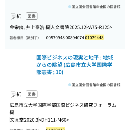
国立国会図書館
全国の図書館
紙
図書
金栄鎬, 井上泰浩 編
人文書院
2025.12
<A75-R125>
00870948 00894074
01029448
著者標目（識別子）
国際ビジネスの現実と地平 : 地域
からの眺望 (広島市立大学国際学
部叢書 ; 10)
国立国会図書館
全国の図書館
紙
図書
広島市立大学国際学部国際ビジネス研究フォーラム
編
文眞堂
2020.3
<DH111-M60>