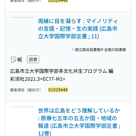
01029448
著者標目（識別子）
周縁に目を凝らす : マイノリティ
の言語・記憶・生の実践 (広島市
立大学国際学部叢書 ; 11)
国立国会図書館
全国の図書館
紙
図書
広島市立大学国際学部多文化共生プログラム 編
彩流社
2021.3
<EC77-M1>
01029448
著者標目（識別子）
世界は広島をどう理解しているか
: 原爆七五年の五五か国・地域の
報道 (広島市立大学国際学部叢書 ;
12巻)