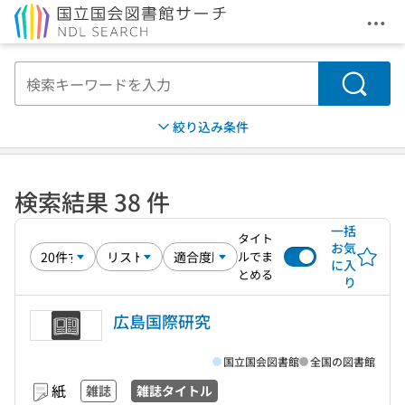
メニ
本文へ移動
検索
絞り込み条件
検索結果 38 件
一括
タイト
お気
ルでま
に入
とめる
り
広島国際研究
国立国会図書館
全国の図書館
紙
雑誌
雑誌タイトル