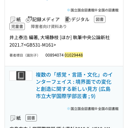
国立国会図書館
全国の図書館
紙
記録メディア
デジタル
図書
児童書
障害者向け資料あり
井上泰浩 編著, 大場静枝 [ほか] 執筆
中央公論新社
2021.7
<GB531-M161>
00894074
01029448
著者標目（識別子）
複数の「感覚・言語・文化」のイ
ンターフェイス : 境界面での変化
と創造に関する新しい見方 (広島
市立大学国際学部叢書 ; 9)
国立国会図書館
全国の図書館
紙
図書