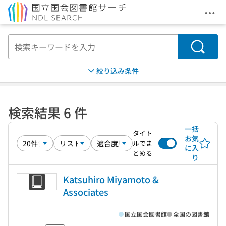
メニ
本文へ移動
検索
絞り込み条件
検索結果 6 件
一括
タイト
お気
ルでま
に入
とめる
り
Katsuhiro Miyamoto &
Associates
国立国会図書館
全国の図書館