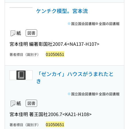
ケンチク模型。宮本流
国立国会図書館
全国の図書館
紙
図書
宮本佳明 編著
彰国社
2007.4
<NA137-H107>
01050651
著者標目（識別子）
「ゼンカイ」ハウスがうまれたと
き
国立国会図書館
全国の図書館
紙
図書
宮本佳明 著
王国社
2006.7
<KA21-H108>
01050651
著者標目（識別子）