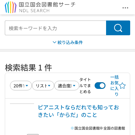
メニ
本文へ移動
検索
絞り込み条件
検索結果 1 件
一括
タイト
お気
ルでま
に入
とめる
り
ピアニストならだれでも知ってお
きたい「からだ」のこと
国立国会図書館
全国の図書館