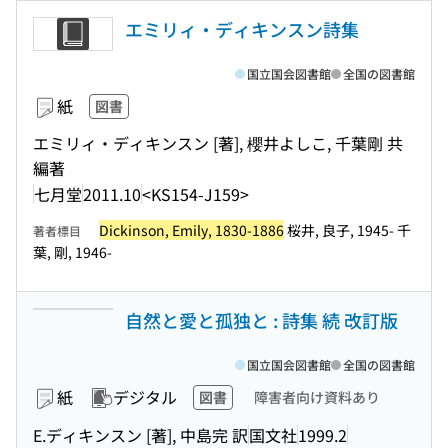
エミリィ・ディキンスン詩集
国立国会図書館
全国の図書館
紙
図書
エミリィ・ディキンスン [著], 櫻井よしこ, 千葉剛 共
編著
七月堂
2011.10
<KS154-J159>
Dickinson, Emily, 1830-1886
桜井, 良子, 1945- 千
著者標目
葉, 剛, 1946-
自然と愛と孤独と : 詩集 続 改訂版
国立国会図書館
全国の図書館
紙
デジタル
図書
障害者向け資料あり
E.ディキンスン [著], 中島完 訳
国文社
1999.2