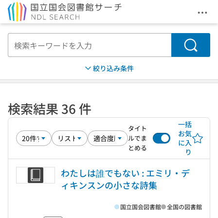
メニ
本文へ移動
検索
絞り込み条件
検索結果 36 件
一括
タイト
お気
ルでま
に入
とめる
り
わたしは誰でもない : エミリ・デ
ィキンスンの小さな詩集
国立国会図書館
全国の図書館