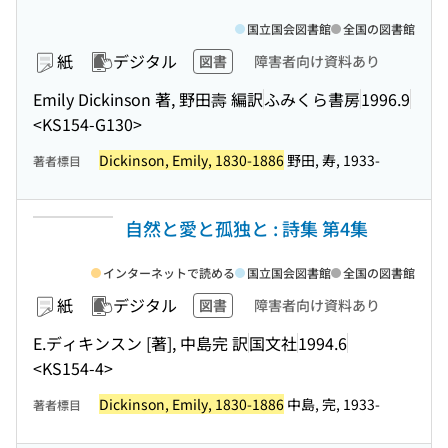
国立国会図書館
全国の図書館
紙
デジタル
図書
障害者向け資料あり
Emily Dickinson 著, 野田壽 編訳
ふみくら書房
1996.9
<KS154-G130>
Dickinson, Emily, 1830-1886
野田, 寿, 1933-
著者標目
自然と愛と孤独と : 詩集 第4集
インターネットで読める
国立国会図書館
全国の図書館
紙
デジタル
図書
障害者向け資料あり
E.ディキンスン [著], 中島完 訳
国文社
1994.6
<KS154-4>
Dickinson, Emily, 1830-1886
中島, 完, 1933-
著者標目