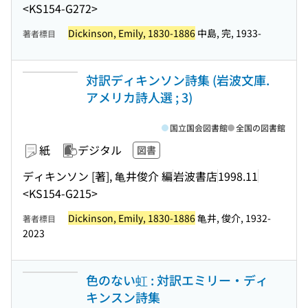
<KS154-G272>
Dickinson, Emily, 1830-1886
中島, 完, 1933-
著者標目
対訳ディキンソン詩集 (岩波文庫.
アメリカ詩人選 ; 3)
国立国会図書館
全国の図書館
紙
デジタル
図書
ディキンソン [著], 亀井俊介 編
岩波書店
1998.11
<KS154-G215>
Dickinson, Emily, 1830-1886
亀井, 俊介, 1932-
著者標目
2023
色のない虹 : 対訳エミリー・ディ
キンスン詩集