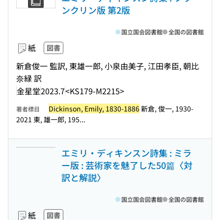
ンクリン版 第2版
国立国会図書館
全国の図書館
紙
図書
新倉俊一 監訳, 東雄一郎, 小泉由美子, 江田孝臣, 朝比
奈緑 訳
金星堂
2023.7
<KS179-M2215>
Dickinson, Emily, 1830-1886
新倉, 俊一, 1930-
著者標目
2021 東, 雄一郎, 195...
エミリ・ディキンスン詩集 : ミラ
ー版 : 芸術家を魅了した50篇〈対
訳と解説〉
国立国会図書館
全国の図書館
紙
図書