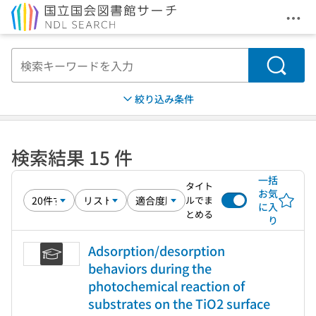
メニ
本文へ移動
検索
絞り込み条件
検索結果 15 件
一括
タイト
お気
ルでま
に入
とめる
り
Adsorption/desorption
behaviors during the
photochemical reaction of
substrates on the TiO2 surface