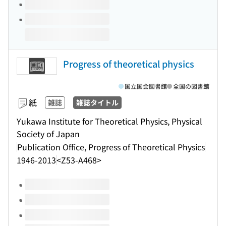
Progress of theoretical physics
国立国会図書館
全国の図書館
紙
雑誌
雑誌タイトル
Yukawa Institute for Theoretical Physics, Physical
Society of Japan
Publication Office, Progress of Theoretical Physics
1946-2013
<Z53-A468>
このタイトルの巻号