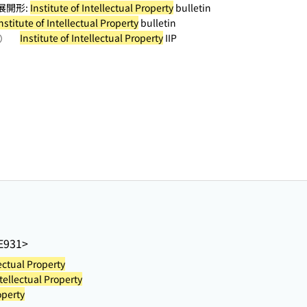
展開形:
Institute of Intellectual Property
bulletin
nstitute of Intellectual Property
bulletin
Institute of Intellectual Property
IIP
照）
E931>
lectual Property
ntellectual Property
operty