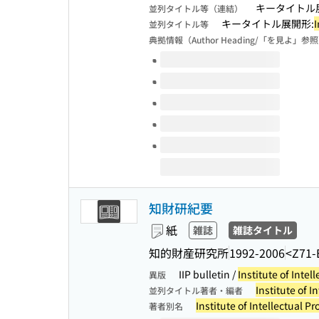
キータイトル
並列タイトル等（連結）
キータイトル展開形:
I
並列タイトル等
典拠情報（Author Heading/「を見よ」参
このタイトルの巻号
知財研紀要
紙
雑誌
雑誌タイトル
知的財産研究所
1992-2006
<Z71-
IIP bulletin /
Institute of Intel
異版
Institute of I
並列タイトル著者・編者
Institute of Intellectual Pr
著者別名