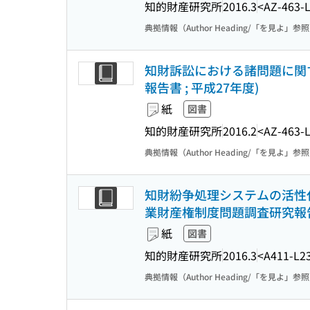
知的財産研究所
2016.3
<AZ-463-
典拠情報（Author Heading/「を見よ」参
知財訴訟における諸問題に関
報告書 ; 平成27年度)
紙
図書
知的財産研究所
2016.2
<AZ-463-
典拠情報（Author Heading/「を見よ」参
知財紛争処理システムの活性化
業財産権制度問題調査研究報告書
紙
図書
知的財産研究所
2016.3
<A411-L2
典拠情報（Author Heading/「を見よ」参