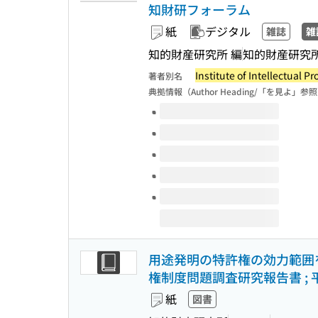
知財研フォーラム
紙
デジタル
雑誌
雑
知的財産研究所 編
知的財産研究
Institute of Intellectual Pr
著者別名
典拠情報（Author Heading/「を見よ」参
このタイトルの巻号
用途発明の特許権の効力範囲
権制度問題調査研究報告書 ; 平
紙
図書