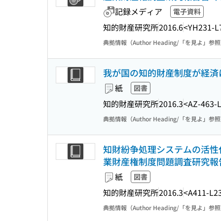
記録メディア
電子資料
知的財産研究所
2016.6
<YH231-L
典拠情報（Author Heading/「を見よ」参
我が国の知的財産制度が経済
紙
図書
知的財産研究所
2016.3
<AZ-463-
典拠情報（Author Heading/「を見よ」参
知財紛争処理システムの活性化
業財産権制度問題調査研究報告書
紙
図書
知的財産研究所
2016.3
<A411-L2
典拠情報（Author Heading/「を見よ」参