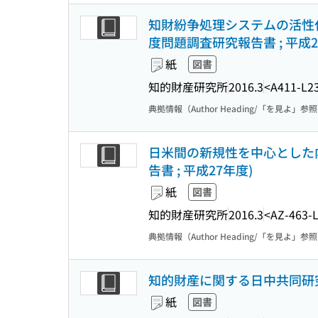
知財紛争処理システムの活性
度問題調査研究報告書 ; 平成2
紙
図書
知的財産研究所
2016.3
<A411-L2
典拠情報（Author Heading/「を見よ」参
日米間の新規性を中心とした
告書 ; 平成27年度)
紙
図書
知的財産研究所
2016.3
<AZ-463-
典拠情報（Author Heading/「を見よ」参
知的財産に関する日中共同研
紙
図書