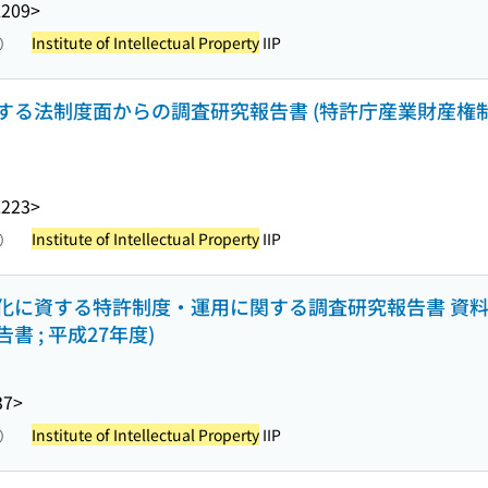
L209>
Institute of Intellectual Property
IIP
照）
する法制度面からの調査研究報告書 (特許庁産業財産権
L223>
Institute of Intellectual Property
IIP
照）
に資する特許制度・運用に関する調査研究報告書 資料編 
 ; 平成27年度)
37>
Institute of Intellectual Property
IIP
照）