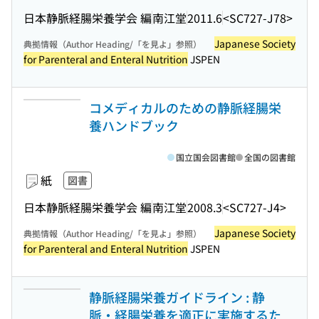
日本静脈経腸栄養学会 編
南江堂
2011.6
<SC727-J78>
Japanese Society
典拠情報（Author Heading/「を見よ」参照）
for Parenteral and Enteral Nutrition
JSPEN
コメディカルのための静脈経腸栄
養ハンドブック
国立国会図書館
全国の図書館
紙
図書
日本静脈経腸栄養学会 編
南江堂
2008.3
<SC727-J4>
Japanese Society
典拠情報（Author Heading/「を見よ」参照）
for Parenteral and Enteral Nutrition
JSPEN
静脈経腸栄養ガイドライン : 静
脈・経腸栄養を適正に実施するた