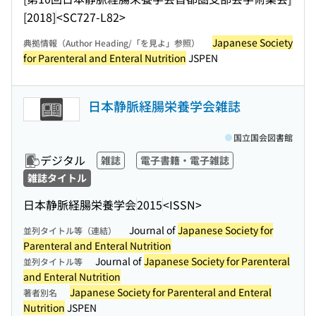
[2018]
<SC727-L82>
Japanese Society
典拠情報（Author Heading/「を見よ」参照）
for Parenteral and Enteral Nutrition
JSPEN
日本静脈経腸栄養学会雑誌
国立国会図書館
デジタル
雑誌
電子書籍・電子雑誌
雑誌タイトル
日本静脈経腸栄養学会
2015
<ISSN>
Journal of
Japanese Society for
並列タイトル等（連結）
Parenteral and Enteral Nutrition
Journal of
Japanese Society for Parenteral
並列タイトル等
and Enteral Nutrition
Japanese Society for Parenteral and Enteral
著者別名
Nutrition
JSPEN