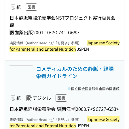
紙
図書
日本静脈経腸栄養学会NSTプロジェクト実行委員会
編
医歯薬出版
2001.10
<SC741-G68>
Japanese Society
典拠情報（Author Heading/「を見よ」参照）
for Parenteral and Enteral Nutrition
JSPEN
コメディカルのための静脈・経腸
栄養ガイドライン
国立国会図書館
全国の図書館
紙
デジタル
図書
日本静脈経腸栄養学会 編
南江堂
2000.7
<SC727-G53>
Japanese Society
典拠情報（Author Heading/「を見よ」参照）
for Parenteral and Enteral Nutrition
JSPEN