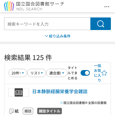
メニ
本文へ移動
検索
絞り込み条件
検索結果 125 件
一括
タイト
お気
ルでま
に入
とめる
り
日本静脈経腸栄養学会雑誌
国立国会図書館
全国の図書館
紙
雑誌
雑誌タイトル