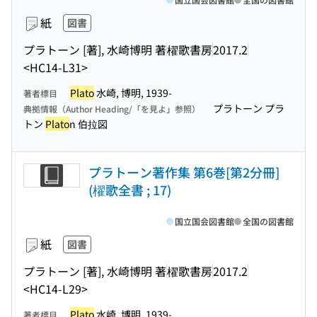
紙
図書
プラトーン [著], 水崎博明 著
櫂歌書房
2017.2
<HC14-L31>
Plato
水崎, 博明, 1939-
著者標目
プラトーン プラ
典拠情報（Author Heading/「を見よ」参照）
トン
Plato
n 伯拉図
プラトーン著作集 第6巻[第2分冊]
(櫂歌全書 ; 17)
国立国会図書館
全国の図書館
紙
図書
プラトーン [著], 水崎博明 著
櫂歌書房
2017.2
<HC14-L29>
Plato
水崎, 博明, 1939-
著者標目