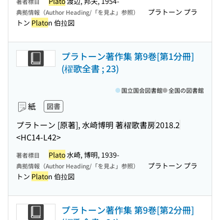
Plato
渡辺, 邦夫, 1954-
著者標目
プラトーン プラ
典拠情報（Author Heading/「を見よ」参照）
トン
Plato
n 伯拉図
プラトーン著作集 第9巻[第1分冊]
(櫂歌全書 ; 23)
国立国会図書館
全国の図書館
紙
図書
プラトーン [原著], 水崎博明 著
櫂歌書房
2018.2
<HC14-L42>
Plato
水崎, 博明, 1939-
著者標目
プラトーン プラ
典拠情報（Author Heading/「を見よ」参照）
トン
Plato
n 伯拉図
プラトーン著作集 第9巻[第2分冊]