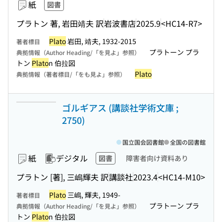
紙
図書
プラトン 著, 岩田靖夫 訳
岩波書店
2025.9
<HC14-R7>
Plato
岩田, 靖夫, 1932-2015
著者標目
プラトーン プラ
典拠情報（Author Heading/「を見よ」参照）
トン
Plato
n 伯拉図
Plato
典拠情報（著者標目/「をも見よ」参照）
ゴルギアス (講談社学術文庫 ;
2750)
国立国会図書館
全国の図書館
紙
デジタル
図書
障害者向け資料あり
プラトン [著], 三嶋輝夫 訳
講談社
2023.4
<HC14-M10>
Plato
三嶋, 輝夫, 1949-
著者標目
プラトーン プラ
典拠情報（Author Heading/「を見よ」参照）
トン
Plato
n 伯拉図