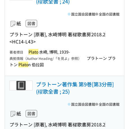
(櫂歌全書 ; 24)
国立国会図書館
全国の図書館
紙
図書
プラトーン [原著], 水崎博明 著
櫂歌書房
2018.2
<HC14-L43>
Plato
水崎, 博明, 1939-
著者標目
プラトーン プラ
典拠情報（Author Heading/「を見よ」参照）
トン
Plato
n 伯拉図
プラトーン著作集 第9巻[第3分冊]
(櫂歌全書 ; 25)
国立国会図書館
全国の図書館
紙
図書
プラトーン [原著], 水崎博明 著
櫂歌書房
2018.2