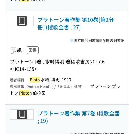
プラトーン著作集 第10巻[第2分
冊] (櫂歌全書 ; 27)
国立国会図書館
全国の図書館
紙
図書
プラトーン [著], 水崎博明 著
櫂歌書房
2017.6
<HC14-L35>
Plato
水崎, 博明, 1939-
著者標目
プラトーン プラ
典拠情報（Author Heading/「を見よ」参照）
トン
Plato
n 伯拉図
プラトーン著作集 第7巻 (櫂歌全書
; 19)
国立国会図書館
全国の図書館