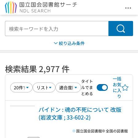
メニ
本文へ移動
検索
絞り込み条件
検索結果 2,977 件
一括
タイト
お気
ルでま
に入
とめる
り
パイドン : 魂の不死について 改版
(岩波文庫 ; 33-602-2)
国立国会図書館
全国の図書館