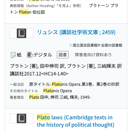
プラトーン プラ
典拠情報（Author Heading/「を見よ」参照）
トン
Plato
n 伯拉図
リュシス (講談社学術文庫 ; 2459)
国立国会図書館
全国の図書館
紙
デジタル
図書
障害者向け資料あり
プラトン [著], 田中伸司 訳, プラトン [著], 三嶋輝夫 訳
講談社
2017.12
<HC14-L40>
原タイトル:
Plato
nis Opera.第3巻、第2巻の抄訳
一般注記
Plato
nis Opera
その他のタイトル
Plato
田中, 伸司 三嶋, 輝夫, 1949-
著者標目
Plato
laws (Cambridge texts in
the history of political thought)