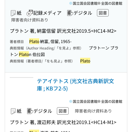
国立国会図書館
全国の図書館
紙
記録メディア
デジタル
図書
障害者向け資料あり
プラトン 著, 納富信留 訳
光文社
2019.5
<HC14-M2>
Plato
納富, 信留, 1965-
著者標目
プラトーン プラ
典拠情報（Author Heading/「を見よ」参照）
トン
Plato
n 伯拉図
Plato
典拠情報（著者標目/「をも見よ」参照）
テアイテトス (光文社古典新訳文
庫 ; KBフ2-5)
国立国会図書館
全国の図書館
紙
デジタル
図書
障害者向け資料あり
プラトン 著, 渡辺邦夫 訳
光文社
2019.1
<HC14-M1>