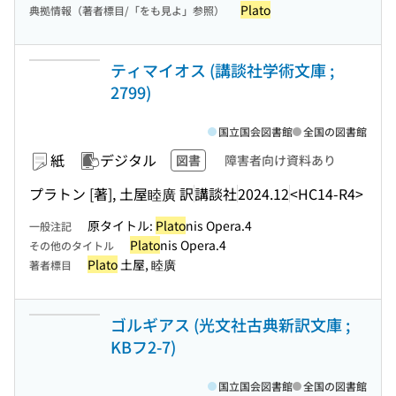
Plato
典拠情報（著者標目/「をも見よ」参照）
ティマイオス (講談社学術文庫 ;
2799)
国立国会図書館
全国の図書館
紙
デジタル
図書
障害者向け資料あり
プラトン [著], 土屋睦廣 訳
講談社
2024.12
<HC14-R4>
原タイトル:
Plato
nis Opera.4
一般注記
Plato
nis Opera.4
その他のタイトル
Plato
土屋, 睦廣
著者標目
ゴルギアス (光文社古典新訳文庫 ;
KBフ2-7)
国立国会図書館
全国の図書館