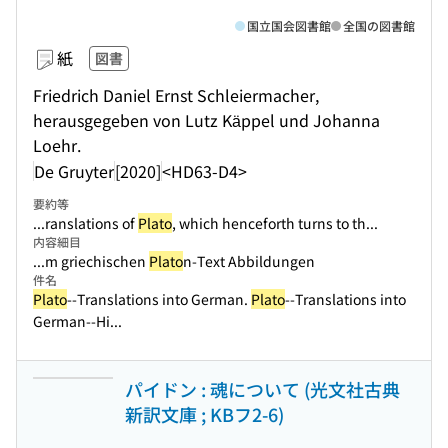
国立国会図書館
全国の図書館
紙
図書
Friedrich Daniel Ernst Schleiermacher,
herausgegeben von Lutz Käppel und Johanna
Loehr.
De Gruyter
[2020]
<HD63-D4>
要約等
...ranslations of
Plato
, which henceforth turns to th...
内容細目
...m griechischen
Plato
n-Text Abbildungen
件名
Plato
--Translations into German.
Plato
--Translations into
German--Hi...
パイドン : 魂について (光文社古典
新訳文庫 ; KBフ2-6)