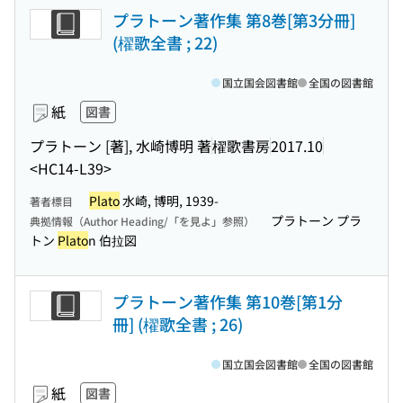
プラトーン著作集 第8巻[第3分冊]
(櫂歌全書 ; 22)
国立国会図書館
全国の図書館
紙
図書
プラトーン [著], 水崎博明 著
櫂歌書房
2017.10
<HC14-L39>
Plato
水崎, 博明, 1939-
著者標目
プラトーン プラ
典拠情報（Author Heading/「を見よ」参照）
トン
Plato
n 伯拉図
プラトーン著作集 第10巻[第1分
冊] (櫂歌全書 ; 26)
国立国会図書館
全国の図書館
紙
図書