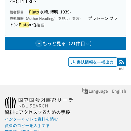
<HC14-L30>
Plato
水崎, 博明, 1939-
著者標目
プラトーン プラ
典拠情報（Author Heading/「を見よ」参照）
トン
Plato
n 伯拉図
もっと見る（21件目～）
書誌情報を一括出力
RSS
RSS
Language：English
資料にアクセスするための手段
インターネットで資料を読む
資料のコピーを入手する