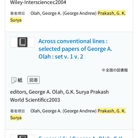
Wiley-Interscience
c2004
Olah, George A. (George Andrew)
Prakash, G. K.
著者標目
Surya
Across conventional lines :
selected papers of George A.
Olah : set v. 1 v. 2
全国の図書館
紙
図書
editors, George A. Olah, G.K. Surya Prakash
World Scientific
c2003
Olah, George A. (George Andrew)
Prakash, G. K.
著者標目
Surya