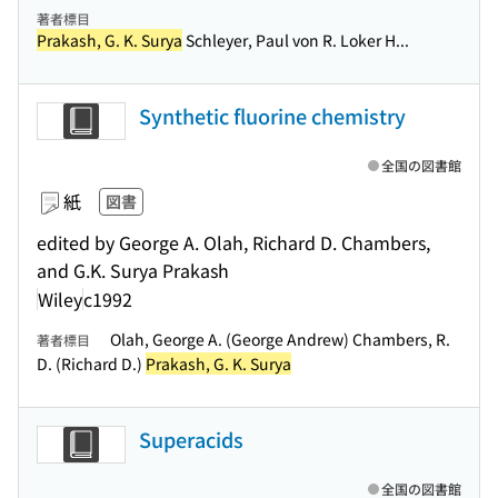
著者標目
Prakash, G. K. Surya
Schleyer, Paul von R. Loker H...
Synthetic fluorine chemistry
全国の図書館
紙
図書
edited by George A. Olah, Richard D. Chambers,
and G.K. Surya Prakash
Wiley
c1992
Olah, George A. (George Andrew) Chambers, R.
著者標目
D. (Richard D.)
Prakash, G. K. Surya
Superacids
全国の図書館