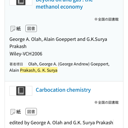
methanol economy
全国の図書館
紙
図書
George A. Olah, Alain Goeppert and G.K.Surya
Prakash
Wiley-VCH
2006
Olah, George A. (George Andrew) Goeppert,
著者標目
Alain
Prakash, G. K. Surya
Carbocation chemistry
全国の図書館
紙
図書
edited by George A. Olah and G.K. Surya Prakash