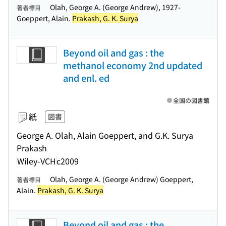
Olah, George A. (George Andrew), 1927-
著者標目
Goeppert, Alain.
Prakash, G. K. Surya
Beyond oil and gas : the
methanol economy 2nd updated
and enl. ed
全国の図書館
紙
図書
George A. Olah, Alain Goeppert, and G.K. Surya
Prakash
Wiley-VCH
c2009
Olah, George A. (George Andrew) Goeppert,
著者標目
Alain.
Prakash, G. K. Surya
Beyond oil and gas : the