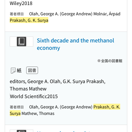
Wiley
2018
Olah, George A. (George Andrew) Molnár, Árpád
著者標目
Prakash, G. K. Surya
Sixth decade and the methanol
economy
全国の図書館
紙
図書
editors, George A. Olah, G.K. Surya Prakash,
Thomas Mathew
World Scientific
c2015
Olah, George A. (George Andrew)
Prakash, G. K.
著者標目
Surya
Mathew, Thomas