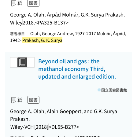
紙
図書
George A. Olah, Árpád Molnár, G.K. Surya Prakash.
Wiley
2018.
<PA325-B137>
Olah, George Andrew, 1927-2017 Molnár, Árpád,
著者標目
1942-
Prakash, G. K. Surya
Beyond oil and gas : the
methanol economy Third,
updated and enlarged edition.
国立国会図書館
紙
図書
George A. Olah, Alain Goeppert, and G.K. Surya
Prakash.
Wiley-VCH
[2018]
<DL65-B277>