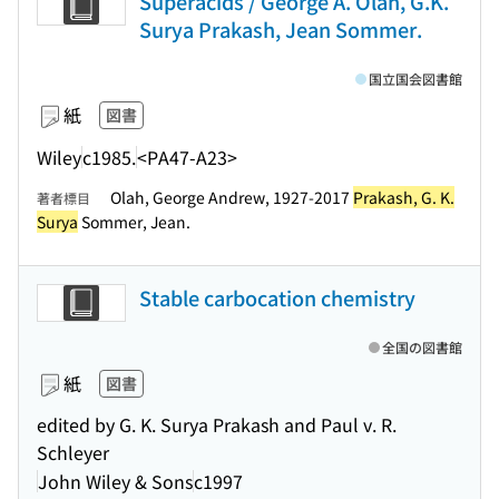
Superacids / George A. Olah, G.K.
Surya Prakash, Jean Sommer.
国立国会図書館
紙
図書
Wiley
c1985.
<PA47-A23>
Olah, George Andrew, 1927-2017
Prakash, G. K.
著者標目
Surya
Sommer, Jean.
Stable carbocation chemistry
全国の図書館
紙
図書
edited by G. K. Surya Prakash and Paul v. R.
Schleyer
John Wiley & Sons
c1997