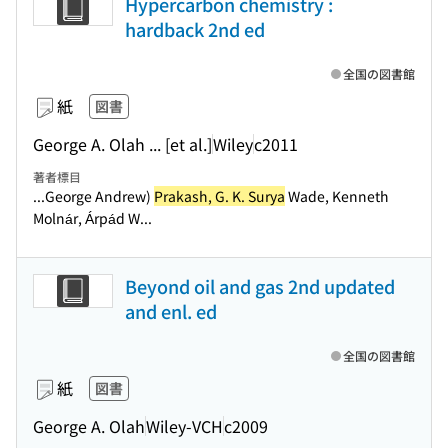
Hypercarbon chemistry :
hardback 2nd ed
全国の図書館
紙
図書
George A. Olah ... [et al.]
Wiley
c2011
著者標目
...George Andrew)
Prakash, G. K. Surya
Wade, Kenneth
Molnár, Árpád W...
Beyond oil and gas 2nd updated
and enl. ed
全国の図書館
紙
図書
George A. Olah
Wiley-VCH
c2009