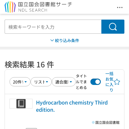
メニ
本文へ移動
検索
絞り込み条件
検索結果 16 件
一括
タイト
お気
ルでま
に入
とめる
り
Hydrocarbon chemistry Third
edition.
国立国会図書館