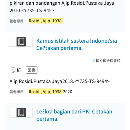
pikiran dan pandangan Ajip Rosidi.
Pustaka Jaya
2010.
<Y735-TS-945>
Rosidi, Ajip, 1938-
著者標目
Kamus istilah sastera Indone?sia
Ce?takan pertama.
国立国会図書館
紙
図書
Ajip Rosidi.
Pustaka Jaya
2018.
<Y735-TS-9494>
Rosidi, Ajip, 1938-
2020
著者標目
Le?kra bagian dari PKI Cetakan
pertama.