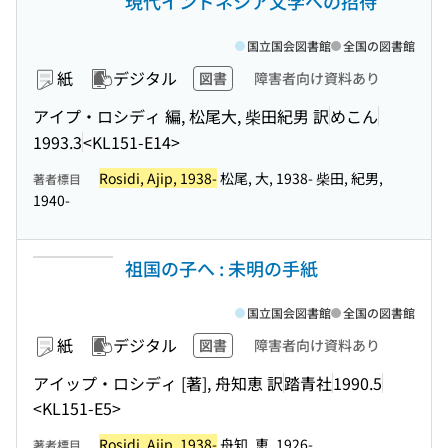
現代インドネシア文学への招待
国立国会図書館
全国の図書館
紙
デジタル
図書
障害者向け資料あり
アイプ・ロシディ 編, 松尾大, 柴田紀男 訳
めこん
1993.3
<KL151-E14>
Rosidi, Ajip, 1938-
松尾, 大, 1938- 柴田, 紀男,
著者標目
1940-
祖国の子へ : 未明の手紙
国立国会図書館
全国の図書館
紙
デジタル
図書
障害者向け資料あり
アイップ・ロシディ [著], 舟知恵 訳
踏青社
1990.5
<KL151-E5>
Rosidi, Ajip, 1938-
舟知, 恵, 1926-
著者標目