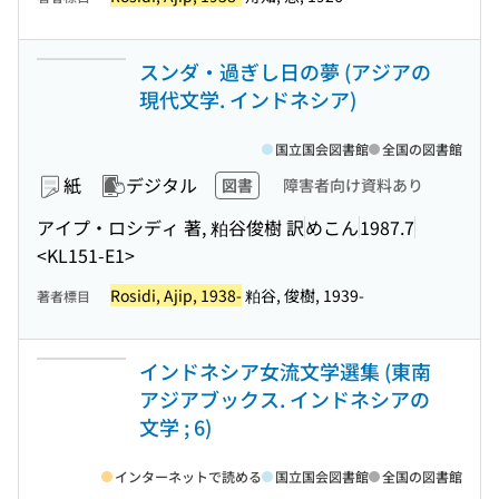
スンダ・過ぎし日の夢 (アジアの
現代文学. インドネシア)
国立国会図書館
全国の図書館
紙
デジタル
図書
障害者向け資料あり
アイプ・ロシディ 著, 粕谷俊樹 訳
めこん
1987.7
<KL151-E1>
Rosidi, Ajip, 1938-
粕谷, 俊樹, 1939-
著者標目
インドネシア女流文学選集 (東南
アジアブックス. インドネシアの
文学 ; 6)
インターネットで読める
国立国会図書館
全国の図書館