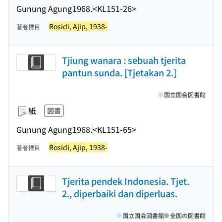
Gunung Agung
1968.
<KL151-26>
Rosidi, Ajip, 1938-
著者標目
Tjiung wanara : sebuah tjerita
pantun sunda. [Tjetakan 2.]
国立国会図書館
紙
図書
Gunung Agung
1968.
<KL151-65>
Rosidi, Ajip, 1938-
著者標目
Tjerita pendek Indonesia. Tjet.
2., diperbaiki dan diperluas.
国立国会図書館
全国の図書館