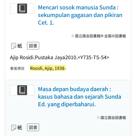
Mencari sosok manusia Sunda :
sekumpulan gagasan dan pikiran
Cet. 1.
国立国会図書館
全国の図書館
紙
図書
Ajip Rosidi.
Pustaka Jaya
2010.
<Y735-TS-54>
Rosidi, Ajip, 1938-
著者標目
Masa depan budaya daerah :
kasus bahasa dan sejarah Sunda
Ed. yang diperbaharui.
国立国会図書館
紙
図書