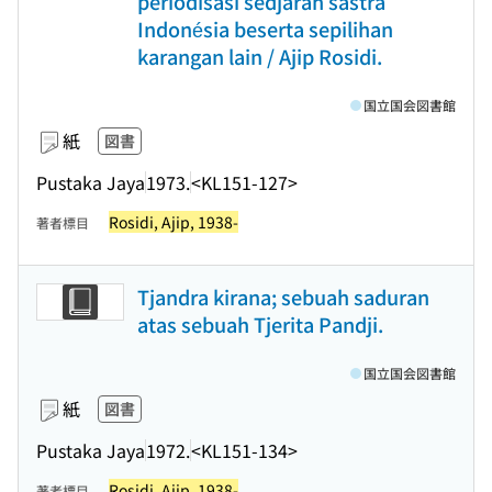
periodisasi sedjarah sastra
Indonésia beserta sepilihan
karangan lain / Ajip Rosidi.
国立国会図書館
紙
図書
Pustaka Jaya
1973.
<KL151-127>
Rosidi, Ajip, 1938-
著者標目
Tjandra kirana; sebuah saduran
atas sebuah Tjerita Pandji.
国立国会図書館
紙
図書
Pustaka Jaya
1972.
<KL151-134>
Rosidi, Ajip, 1938-
著者標目