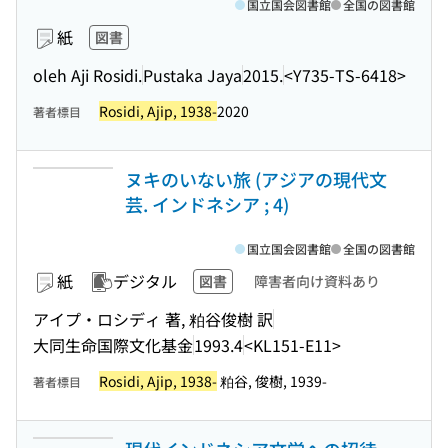
国立国会図書館
全国の図書館
紙
図書
oleh Aji Rosidi.
Pustaka Jaya
2015.
<Y735-TS-6418>
Rosidi, Ajip, 1938-
2020
著者標目
ヌキのいない旅 (アジアの現代文
芸. インドネシア ; 4)
国立国会図書館
全国の図書館
紙
デジタル
図書
障害者向け資料あり
アイプ・ロシディ 著, 粕谷俊樹 訳
大同生命国際文化基金
1993.4
<KL151-E11>
Rosidi, Ajip, 1938-
粕谷, 俊樹, 1939-
著者標目