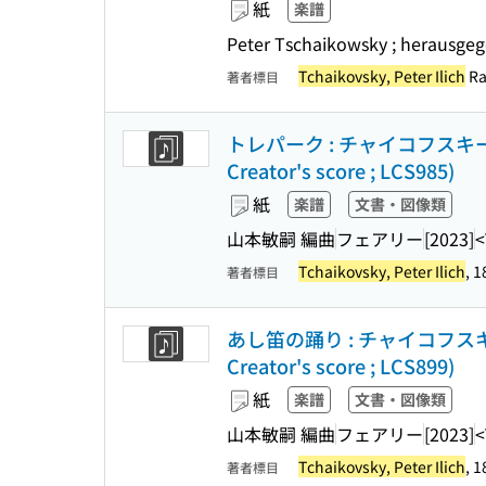
紙
楽譜
Peter Tschaikowsky ; herausg
Tchaikovsky, Peter Ilich
Ra
著者標目
トレパーク : チャイコフスキ
Creator's score ; LCS985)
紙
楽譜
文書・図像類
山本敏嗣 編曲
フェアリー
[2023]
<
Tchaikovsky, Peter Ilich
, 
著者標目
あし笛の踊り : チャイコフス
Creator's score ; LCS899)
紙
楽譜
文書・図像類
山本敏嗣 編曲
フェアリー
[2023]
<
Tchaikovsky, Peter Ilich
, 
著者標目