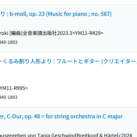
ll, op. 23 (Music for piano ; no. 587)
oroki [編曲]
全音楽譜出版社
2023.3
<YM11-R429>
1840-1893
るみ割り人形より : フルートとギター (クリエイターズスコア =
YM11-R995>
1840-1893
, C-Dur, op. 48 = for string orchestra in C major
herausgegeben von Tanja Geschwind
Breitkopf & Härtel
c2024