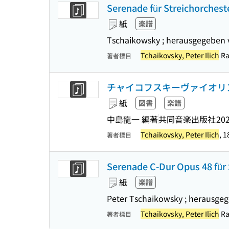
Serenade für Streichorcheste
紙
楽譜
Tschaikowsky ; herausgegeben 
Tchaikovsky, Peter Ilich
Ra
著者標目
チャイコフスキーヴァイオリン協
紙
図書
楽譜
中島龍一 編著
共同音楽出版社
202
Tchaikovsky, Peter Ilich
, 
著者標目
Serenade C-Dur Opus 48 für S
紙
楽譜
Peter Tschaikowsky ; herausge
Tchaikovsky, Peter Ilich
Ra
著者標目