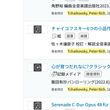
角野裕 編曲
全音楽譜出版社
2023
Tchaikovsky, Peter Ilich
, 
著者標目
チャイコフスキー6つの小品作品51 (Z
紙
図書
楽譜
佐々木彌榮子 校訂・解説
全音楽
Tchaikovsky, Peter Ilich
, 
著者標目
心が育つだれなに?クラシック : 
記録メディア
録音資料
飯田有抄
パンローリング
[2022.6]
Tchaikovsky, Peter Ilich
, 
著者標目
Serenade C-Dur Opus 48 für 