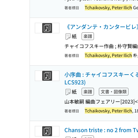
Tchaikovsky, Peter Ilich
Ge
著者標目
《アンダンテ・カンタービレ》
紙
楽譜
チャイコフスキー作曲 ; 朴守賢編
Tchaikovsky, Peter Ilich
朴
著者標目
小序曲 : チャイコフスキーくるみ割
LCS923)
紙
楽譜
文書・図像類
山本敏嗣 編曲
フェアリー
[2023]
<
Tchaikovsky, Peter Ilich
, 
著者標目
Chanson triste : no 2 from T