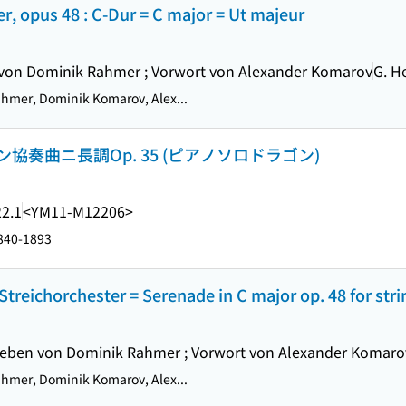
r, opus 48 : C-Dur = C major = Ut majeur
von Dominik Rahmer ; Vorwort von Alexander Komarov
G. H
hmer, Dominik Komarov, Alex...
奏曲ニ長調Op. 35 (ピアノソロドラゴン)
2.1
<YM11-M12206>
1840-1893
treichorchester = Serenade in C major op. 48 for stri
geben von Dominik Rahmer ; Vorwort von Alexander Komaro
hmer, Dominik Komarov, Alex...