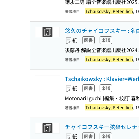
徳永二男 編
全音楽譜出版社
2025.
Tchaikovsky, Peter Ilich
, 
著者標目
悠久のチャイコフスキー : 名
紙
図書
楽譜
後藤丹 解説
全音楽譜出版社
2024.
Tchaikovsky, Peter Ilich
, 
著者標目
Tschaikowsky : Klavier=W
紙
図書
楽譜
Motonari Iguchi [編集・校訂]
春
Tchaikovsky, Peter Ilich
, 
著者標目
チャイコフスキー弦楽セレナードハ長調
紙
図書
楽譜