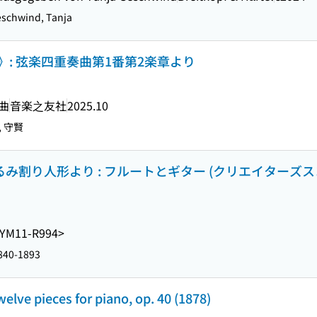
schwind, Tanja
: 弦楽四重奏曲第1番第2楽章より
曲
音楽之友社
2025.10
, 守賢
り人形より : フルートとギター (クリエイターズスコア = Cr
YM11-R994>
1840-1893
welve pieces for piano, op. 40 (1878)