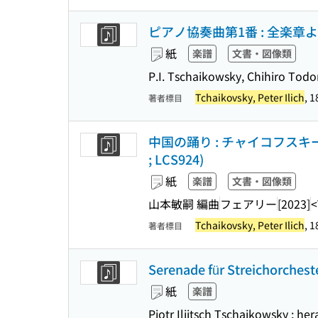
ピアノ協奏曲第1番 : 全楽章より : b-mo
紙
楽譜
文書・図像類
P.I. Tschaikowsky, Chihiro Tod
Tchaikovsky, Peter Ilich
, 
著者標目
中国の踊り : チャイコフスキーく
; LCS924)
紙
楽譜
文書・図像類
山本敏嗣 編曲
フェアリー
[2023]
<
Tchaikovsky, Peter Ilich
, 
著者標目
Serenade für Streichorchester
紙
楽譜
Pjotr Iljitsch Tschaikowsky ; 