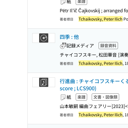
紙
楽譜
Pëtr Il'ič Čajkovskij ; arranged
Tchaikovsky, Peter Ilich
Po
著者標目
四季 : 他
記録メディア
録音資料
チャイコフスキー, 松田華音 [演奏
Tchaikovsky, Peter Ilich
, 
著者標目
行進曲 : チャイコフスキーくる
score ; LCS900)
紙
楽譜
文書・図像類
山本敏嗣 編曲
フェアリー
[2023]
<
Tchaikovsky, Peter Ilich
, 
著者標目