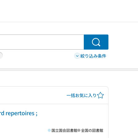
検索
絞り込み条件
一括お気に入り
epertoires ;
国立国会図書館
全国の図書館