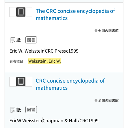
The CRC concise encyclopedia of
mathematics
全国の図書館
紙
図書
Eric W. Weisstein
CRC Press
c1999
Weisstein, Eric W.
著者標目
CRC concise encyclopedia of
mathematics
全国の図書館
紙
図書
EricW.Weisstein
Chapman & Hall/CRC
1999