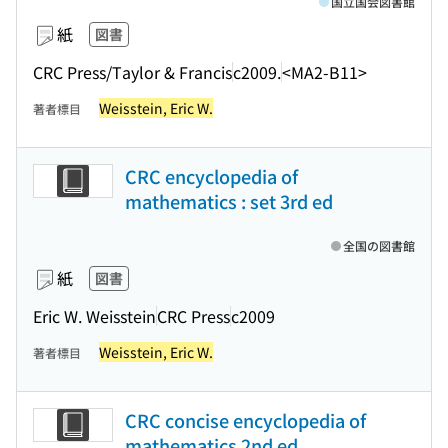
国立国会図書館
紙
図書
CRC Press/Taylor & Francis
c2009.
<MA2-B11>
Weisstein, Eric W.
著者標目
CRC encyclopedia of
mathematics : set 3rd ed
全国の図書館
紙
図書
Eric W. Weisstein
CRC Press
c2009
Weisstein, Eric W.
著者標目
CRC concise encyclopedia of
mathematics 2nd ed