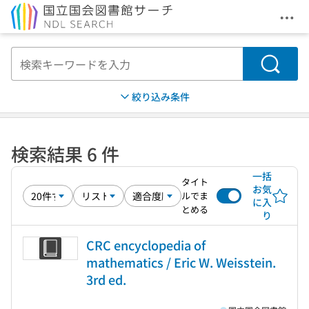
メニ
本文へ移動
検索
絞り込み条件
検索結果 6 件
一括
タイト
お気
ルでま
に入
とめる
り
CRC encyclopedia of
mathematics / Eric W. Weisstein.
3rd ed.