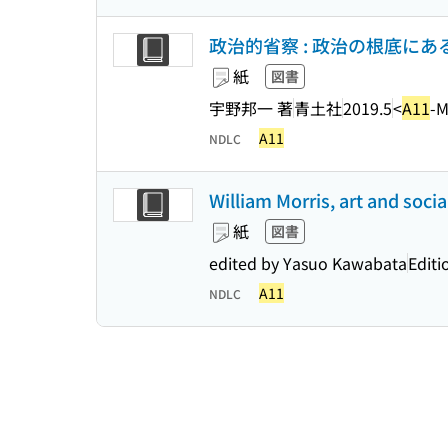
政治的省察 : 政治の根底にあ
紙
図書
宇野邦一 著
青土社
2019.5
<
A11
-
A11
NDLC
William Morris, art and soc
紙
図書
edited by Yasuo Kawabata
Editi
A11
NDLC