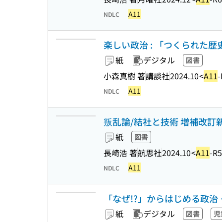
A11
NDLC
楽しい政治 : 「つくられた歴
紙
デジタル
図書
小森真樹 著
講談社
2024.10
<
A11
-
A11
NDLC
叛乱論/結社と技術 増補改訂新版
紙
図書
長崎浩 著
航思社
2024.10
<
A11
-R
A11
NDLC
「なぜ!?」からはじめる政治・
紙
デジタル
図書
児