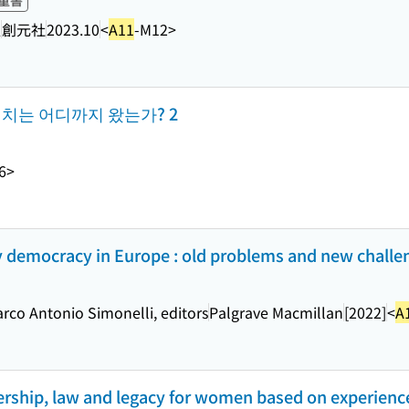
童書
訳
創元社
2023.10
<
A11
-M12>
정치는 어디까지 왔는가? 2
6>
democracy in Europe : old problems and new challe
arco Antonio Simonelli, editors
Palgrave Macmillan
[2022]
<
A
ership, law and legacy for women based on experienc