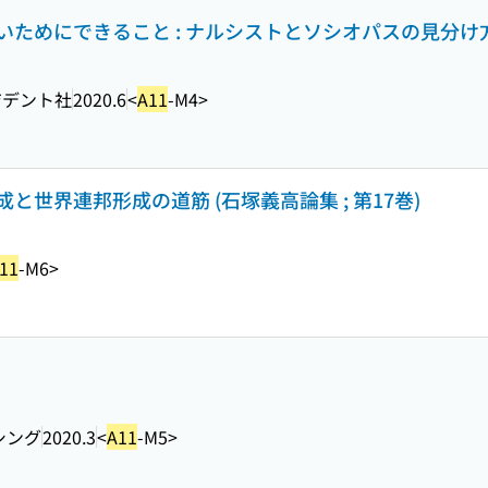
ためにできること : ナルシストとソシオパスの見分け
ジデント社
2020.6
<
A11
-M4>
世界連邦形成の道筋 (石塚義高論集 ; 第17巻)
11
-M6>
シング
2020.3
<
A11
-M5>