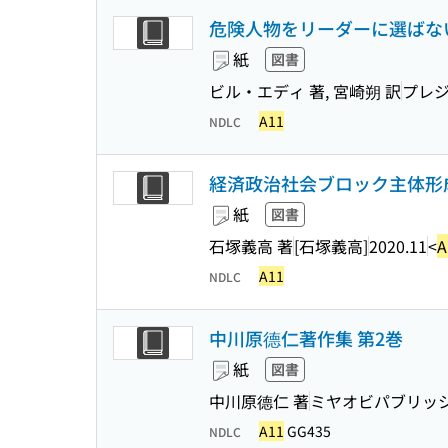
危険人物をリーダーに選ばない
紙
図書
ビル・エディ 著, 宮崎朔 訳
プレ
A11
NDLC
経済政治社会ブロック主体形成と
紙
図書
石塚義高 著
[石塚義高]
2020.11
<
A
A11
NDLC
中川原德仁著作集 第2巻
紙
図書
中川原德仁 著
ミヤオビパブリッ
A11
GG435
NDLC