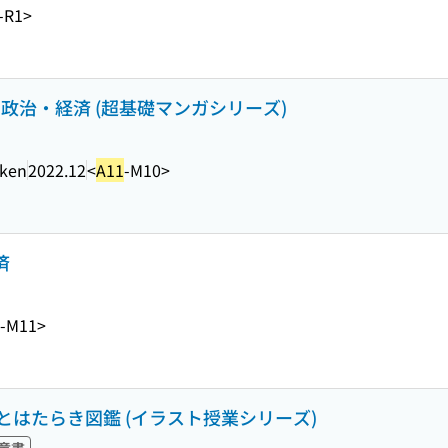
-R1>
政治・経済 (超基礎マンガシリーズ)
ken
2022.12
<
A11
-M10>
済
-M11>
はたらき図鑑 (イラスト授業シリーズ)