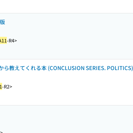
版
A11
-R4>
くれる本 (CONCLUSION SERIES. POLITICS)
1
-R2>
6>