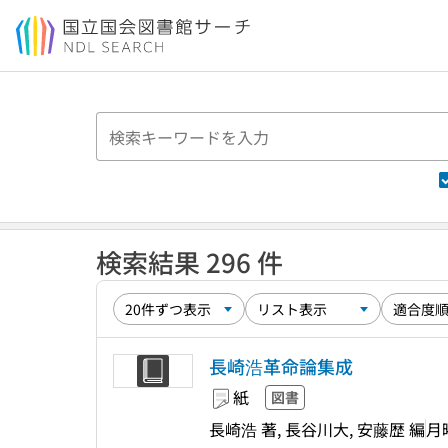
本文へ移動
検索結果 296 件
長崎浩革命論集成
紙
図書
長崎浩 著, 長谷川大, 安藤歴 編
月