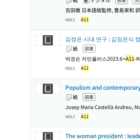
紙
デジタル
図書
児
吉田徹 日本語版監修, 豊島実和 
A11
NDLC
김정은 시대 연구 : 김정은식 
紙
図書
박경순 저
민플러스
2023.6
<
A11
-K
A11
NDLC
Populism and contemporary 
紙
図書
Josep Maria Castellà Andreu, M
A11
NDLC
The woman president : lead