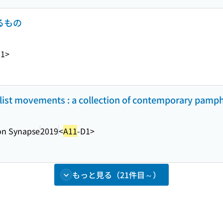
るもの
M1>
ialist movements : a collection of contemporary pamp
on Synapse
2019
<
A11
-D1>
もっと見る（21件目～）