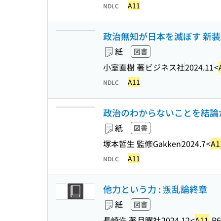
A11
NDLC
政治無知が日本を滅ぼす 新装
紙
図書
小室直樹 著
ビジネス社
2024.11
<
A11
NDLC
政治のわからないことを結論から教えて
紙
図書
塚本哲生 監修
Gakken
2024.7
<
A1
A11
NDLC
他力という力 : 叛乱論終章
紙
図書
長崎浩 著
月曜社
2024.12
<
A11
-R