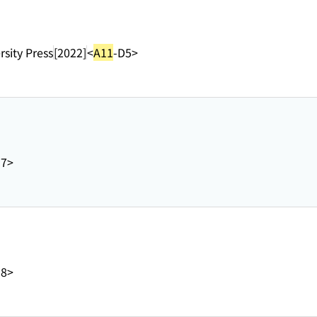
rsity Press
[2022]
<
A11
-D5>
M7>
M8>