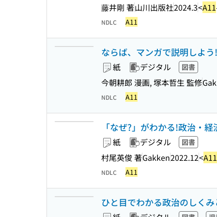
藤井剛 著
山川出版社
2024.3
<
A11
A11
NDLC
ならば、マンガで説明しよう!
紙
デジタル
図書
今朝耕郎 漫画, 塚本哲生 監修
Gak
A11
NDLC
「なぜ?」がわかる!政治・経
紙
デジタル
図書
村尾英俊 著
Gakken
2022.12
<
A11
A11
NDLC
ひと目でわかる政治のしくみと