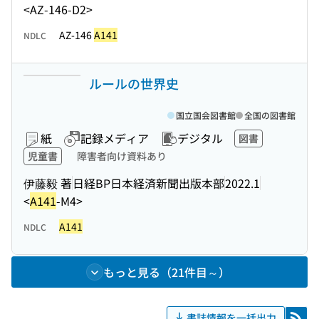
<AZ-146-D2>
AZ-146
A141
NDLC
ルールの世界史
国立国会図書館
全国の図書館
紙
記録メディア
デジタル
図書
児童書
障害者向け資料あり
伊藤毅 著
日経BP日本経済新聞出版本部
2022.1
<
A141
-M4>
A141
NDLC
もっと見る（21件目～）
書誌情報を一括出力