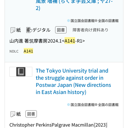
風景 増補 (ちくま学芸文庫 ; ヤ27-
2)
国立国会図書館
全国の図書館
紙
デジタル
図書
障害者向け資料あり
山内進 著
筑摩書房
2024.1
<
A141
-R1>
A141
NDLC
The Tokyo University trial and
the struggle against order in
Postwar Japan (New directions
in East Asian history)
国立国会図書館
全国の図書館
紙
図書
Christopher Perkins
Palgrave Macmillan
[2023]