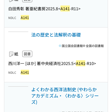
白田秀彰 著
亜紀書房
2025.8
<
A141
-R11>
A141
NDLC
法の歴史と法解釈の基礎
国立国会図書館
全国の図書館
紙
図書
西川洋一 [ほか] 著
中央経済社
2025.5
<
A141
-R10>
A141
NDLC
よくわかる西洋法制史 (やわらか
アカデミズム・〈わかる〉シリー
ズ)