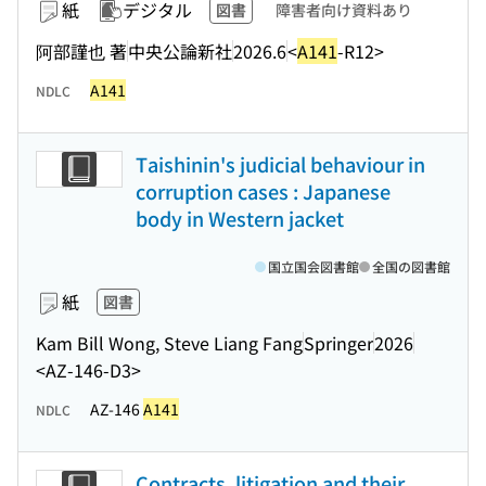
紙
デジタル
図書
障害者向け資料あり
阿部謹也 著
中央公論新社
2026.6
<
A141
-R12>
A141
NDLC
Taishinin's judicial behaviour in
corruption cases : Japanese
body in Western jacket
国立国会図書館
全国の図書館
紙
図書
Kam Bill Wong, Steve Liang Fang
Springer
2026
<AZ-146-D3>
AZ-146
A141
NDLC
Contracts, litigation and their