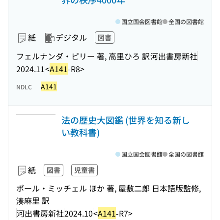
国立国会図書館
全国の図書館
紙
デジタル
図書
フェルナンダ・ピリー 著, 高里ひろ 訳
河出書房新社
2024.11
<
A141
-R8>
A141
NDLC
法の歴史大図鑑 (世界を知る新し
い教科書)
国立国会図書館
全国の図書館
紙
図書
児童書
ポール・ミッチェル ほか 著, 屋敷二郎 日本語版監修,
湊麻里 訳
河出書房新社
2024.10
<
A141
-R7>