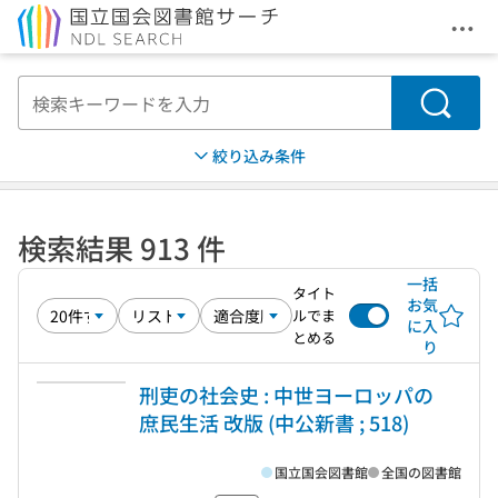
メニ
本文へ移動
検索
絞り込み条件
検索結果 913 件
一括
タイト
お気
ルでま
に入
とめる
り
刑吏の社会史 : 中世ヨーロッパの
庶民生活 改版 (中公新書 ; 518)
国立国会図書館
全国の図書館