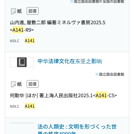
国立国会図書館
全国の図書館
紙
図書
山内進, 屋敷二郎 編著
ミネルヴァ書房
2025.5
<
A141
-R9>
A141
NDLC
中华法律文化在东亚之影响
国立国会図書館
紙
図書
何勤华 [ほか] 著
上海人民出版社
2025.1
<
A141
-C5>
A141
NDLC
法の人類史 : 文明を形づくった世
界の秩序4000年