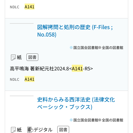
A141
NDLC
図解拷問と処刑の歴史 (F-Files ;
No.058)
国立国会図書館
全国の図書館
紙
図書
高平鳴海 著
新紀元社
2024.8
<
A141
-R5>
A141
NDLC
史料からみる西洋法史 (法律文化
ベーシック・ブックス)
国立国会図書館
全国の図書館
紙
デジタル
図書