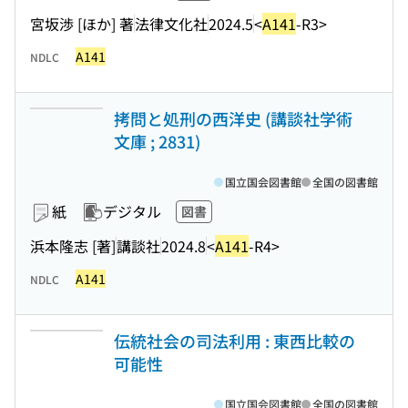
宮坂渉 [ほか] 著
法律文化社
2024.5
<
A141
-R3>
A141
NDLC
拷問と処刑の西洋史 (講談社学術
文庫 ; 2831)
国立国会図書館
全国の図書館
紙
デジタル
図書
浜本隆志 [著]
講談社
2024.8
<
A141
-R4>
A141
NDLC
伝統社会の司法利用 : 東西比較の
可能性
国立国会図書館
全国の図書館