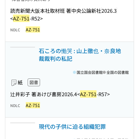
読売新聞大阪本社取材班 著
中央公論新社
2026.3
<
AZ-751
-R52>
AZ-751
NDLC
石ころの慟哭 : 山上徹也・奈良地
裁裁判の私記
国立国会図書館
全国の図書館
紙
図書
辻井彩子 著
あけび書房
2026.4
<
AZ-751
-R57>
AZ-751
NDLC
現代の子供に迫る組織犯罪