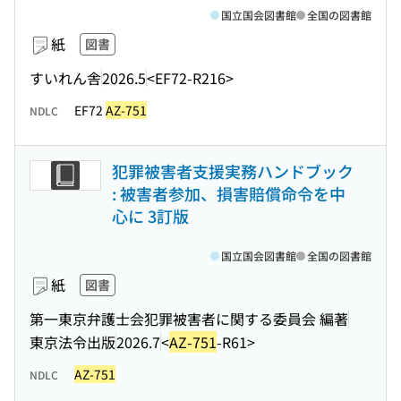
国立国会図書館
全国の図書館
紙
図書
すいれん舎
2026.5
<EF72-R216>
EF72
AZ-751
NDLC
犯罪被害者支援実務ハンドブック
: 被害者参加、損害賠償命令を中
心に 3訂版
国立国会図書館
全国の図書館
紙
図書
第一東京弁護士会犯罪被害者に関する委員会 編著
東京法令出版
2026.7
<
AZ-751
-R61>
AZ-751
NDLC