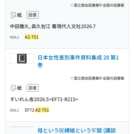
国立国会図書館
全国の図書館
紙
図書
中田雅久, 森久智江 著
現代人文社
2026.7
AZ-751
NDLC
日本女性差別事件資料集成 28 第1
巻
国立国会図書館
全国の図書館
紙
図書
すいれん舎
2026.5
<EF72-R215>
EF72
AZ-751
NDLC
母という呪縛娘という牢獄 (講談