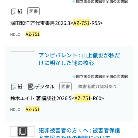
国立国会図書館
全国の図書館
紙
図書
堀田和江
万代宝書房
2026.3
<
AZ-751
-R55>
AZ-751
NDLC
アンビバレント : 山上徹也が私だ
けに明かした謎の核心
国立国会図書館
全国の図書館
紙
デジタル
図書
障害者向け資料あり
鈴木エイト 著
講談社
2026.5
<
AZ-751
-R60>
AZ-751
NDLC
犯罪被害者の方々へ : 被害者保護
と支援のための制度について