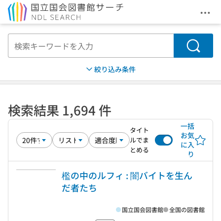
メニ
本文へ移動
検索
絞り込み条件
検索結果 1,694 件
一括
タイト
お気
ルでま
に入
とめる
り
檻の中のルフィ : 闇バイトを生ん
だ者たち
国立国会図書館
全国の図書館