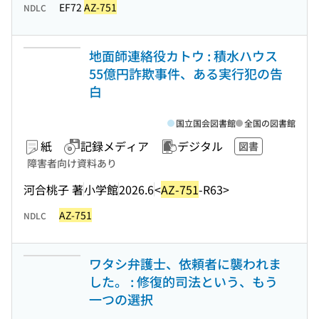
EF72
AZ-751
NDLC
地面師連絡役カトウ : 積水ハウス
55億円詐欺事件、ある実行犯の告
白
国立国会図書館
全国の図書館
紙
記録メディア
デジタル
図書
障害者向け資料あり
河合桃子 著
小学館
2026.6
<
AZ-751
-R63>
AZ-751
NDLC
ワタシ弁護士、依頼者に襲われま
した。 : 修復的司法という、もう
一つの選択