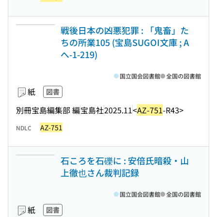
戦後日本の凶悪犯罪 : 「鬼畜」た
ちの所業105 (宝島SUGOI文庫 ; A
へ-1-219)
国立国会図書館
全国の図書館
紙
図書
別冊宝島編集部 編
宝島社
2025.11
<
AZ-751
-R43>
AZ-751
NDLC
石ころを石礫に : 安倍氏暗殺・山
上徹也さん裁判記録
国立国会図書館
全国の図書館
紙
図書