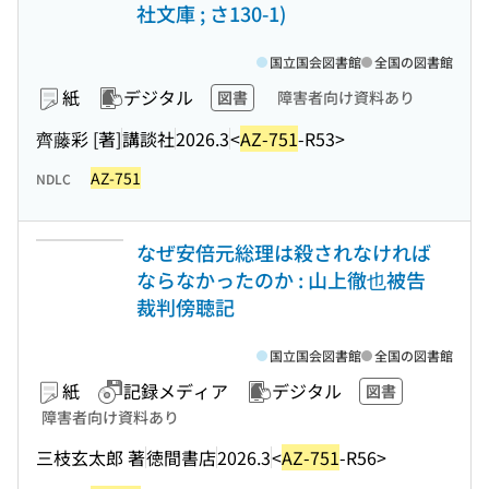
社文庫 ; さ130-1)
国立国会図書館
全国の図書館
紙
デジタル
図書
障害者向け資料あり
齊藤彩 [著]
講談社
2026.3
<
AZ-751
-R53>
AZ-751
NDLC
なぜ安倍元総理は殺されなければ
ならなかったのか : 山上徹也被告
裁判傍聴記
国立国会図書館
全国の図書館
紙
記録メディア
デジタル
図書
障害者向け資料あり
三枝玄太郎 著
徳間書店
2026.3
<
AZ-751
-R56>