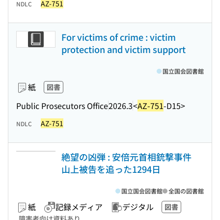
AZ-751
NDLC
For victims of crime : victim
protection and victim support
国立国会図書館
紙
図書
Public Prosecutors Office
2026.3
<
AZ-751
-D15>
AZ-751
NDLC
絶望の凶弾 : 安倍元首相銃撃事件
山上被告を追った1294日
国立国会図書館
全国の図書館
紙
記録メディア
デジタル
図書
障害者向け資料あり