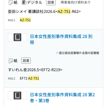
紙
デジタル
図書
障害者向け資料あり
栗田シメイ 著
講談社
2026.6
<
AZ-751
-R62>
AZ-751
NDLC
日本女性差別事件資料集成 28 別
冊
国立国会図書館
全国の図書館
紙
図書
すいれん舎
2026.5
<EF72-R219>
EF72
AZ-751
NDLC
日本女性差別事件資料集成 28 第2
巻・第3巻