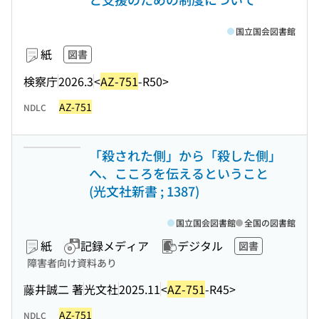
国立国会図書館
紙
図書
検察庁
2026.3
<
AZ-751
-R50>
AZ-751
NDLC
「殺された側」から「殺した側」
へ、こころを伝えるということ
(光文社新書 ; 1387)
国立国会図書館
全国の図書館
紙
記録メディア
デジタル
図書
障害者向け資料あり
藤井誠二 著
光文社
2025.11
<
AZ-751
-R45>
AZ-751
NDLC