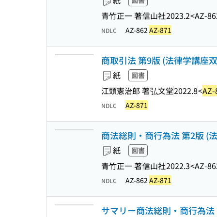
紙
図書
青竹正一 著
信山社
2023.2
<AZ-86
AZ-862
AZ-871
NDLC
商取引法 第9版 (法律学講座双
紙
図書
江頭憲治郎 著
弘文堂
2022.8
<
AZ-
AZ-871
NDLC
商法総則・商行為法 第2版 (
紙
図書
青竹正一 著
信山社
2022.3
<AZ-86
AZ-862
AZ-871
NDLC
サマリー商法総則・商行為法 