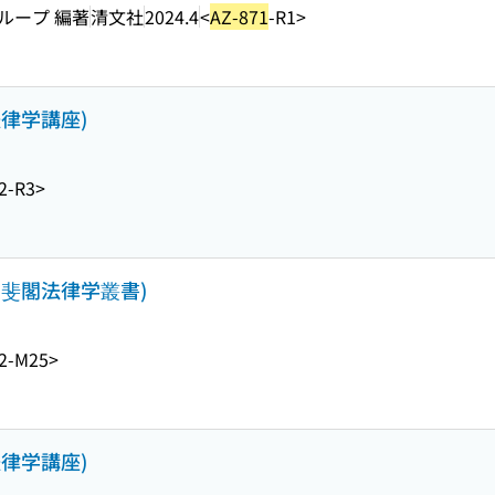
ループ 編著
清文社
2024.4
<
AZ-871
-R1>
法律学講座)
2-R3>
有斐閣法律学叢書)
2-M25>
法律学講座)