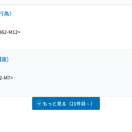
行為〉
862-M12>
座)
2-M7>
もっと見る（21件目～）