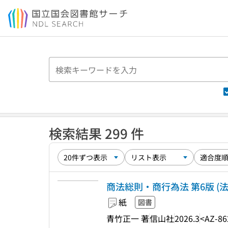
本文へ移動
検索結果 299 件
商法総則・商行為法 第6版 (
紙
図書
青竹正一 著
信山社
2026.3
<AZ-86