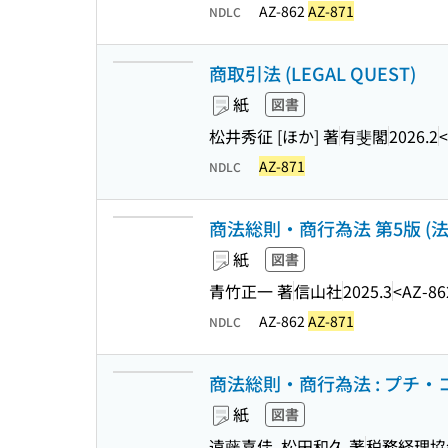
AZ-862
AZ-871
NDLC
商取引法 (LEGAL QUEST)
紙
図書
松井秀征 [ほか] 著
有斐閣
2026.2
<
AZ-871
NDLC
商法総則・商行為法 第5版 (
紙
図書
青竹正一 著
信山社
2025.3
<AZ-86
AZ-862
AZ-871
NDLC
商法総則・商行為法 : プチ・
紙
図書
遠藤喜佳, 松田和久 著
税務経理協