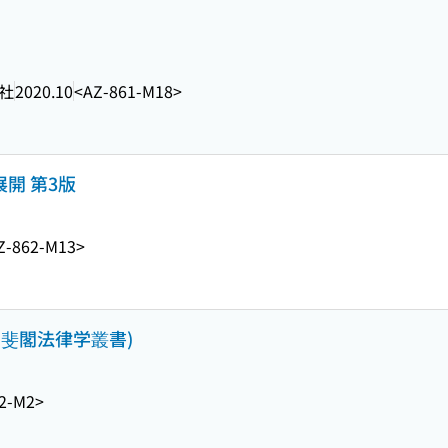
社
2020.10
<AZ-861-M18>
展開 第3版
Z-862-M13>
有斐閣法律学叢書)
2-M2>