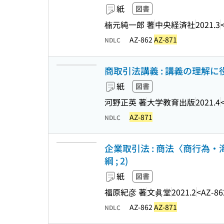
紙
図書
楠元純一郎 著
中央経済社
2021.3
AZ-862
AZ-871
NDLC
商取引法講義 : 講義の理解
紙
図書
河野正英 著
大学教育出版
2021.4
AZ-871
NDLC
企業取引法 : 商法〈商行為
綱 ; 2)
紙
図書
福原紀彦 著
文眞堂
2021.2
<AZ-86
AZ-862
AZ-871
NDLC