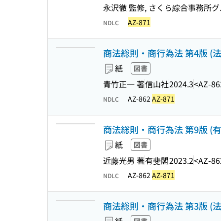
永沢徹 監修, さくら綜合事務所グ
AZ-871
NDLC
商法総則・商行為法 第4版 (
紙
図書
青竹正一 著
信山社
2024.3
<AZ-86
AZ-862
AZ-871
NDLC
商法総則・商行為法 第9版 (
紙
図書
近藤光男 著
有斐閣
2023.2
<AZ-86
AZ-862
AZ-871
NDLC
商法総則・商行為法 第3版 (