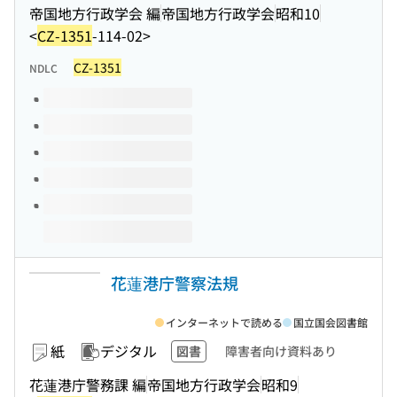
帝国地方行政学会 編
帝国地方行政学会
昭和10
<
CZ-1351
-114-02>
CZ-1351
NDLC
このタイトルの巻号
花蓮港庁警察法規
インターネットで読める
国立国会図書館
紙
デジタル
図書
障害者向け資料あり
花蓮港庁警務課 編
帝国地方行政学会
昭和9