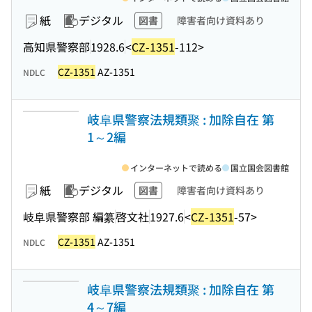
紙
デジタル
図書
障害者向け資料あり
高知県警察部
1928.6
<
CZ-1351
-112>
CZ-1351
AZ-1351
NDLC
岐阜県警察法規類聚 : 加除自在 第
1～2編
インターネットで読める
国立国会図書館
紙
デジタル
図書
障害者向け資料あり
岐阜県警察部 編纂
啓文社
1927.6
<
CZ-1351
-57>
CZ-1351
AZ-1351
NDLC
岐阜県警察法規類聚 : 加除自在 第
4～7編