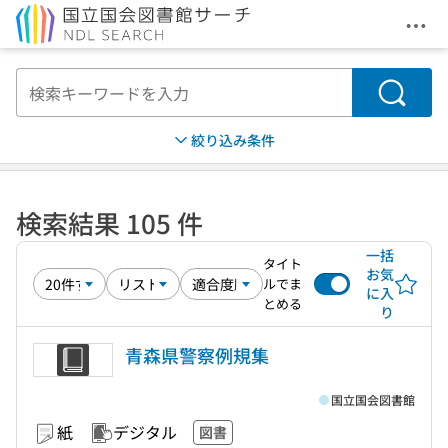
メニ
本文へ移動
検索
絞り込み条件
検索結果 105 件
一括
タイト
お気
ルでま
に入
とめる
り
青森県警察例規集
国立国会図書館
紙
デジタル
図書