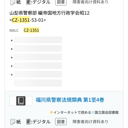
紙
デジタル
図書
障害者向け資料あり
山梨県警察部 編
帝国地方行政学会
昭12
<
CZ-1351
-53-01>
CZ-1351
NDLC
このタイトルの巻号
福岡県警察法規類典 第1至4巻
インターネットで読める
国立国会図書館
紙
デジタル
図書
障害者向け資料あり