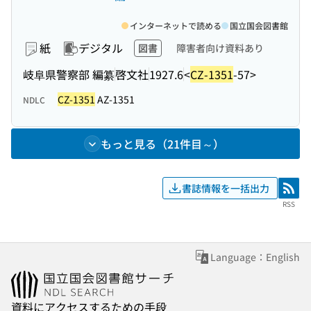
インターネットで読める
国立国会図書館
紙
デジタル
図書
障害者向け資料あり
岐阜県警察部 編纂
啓文社
1927.6
<
CZ-1351
-57>
CZ-1351
AZ-1351
NDLC
もっと見る（21件目～）
書誌情報を一括出力
RSS
RSS
Language：English
資料にアクセスするための手段