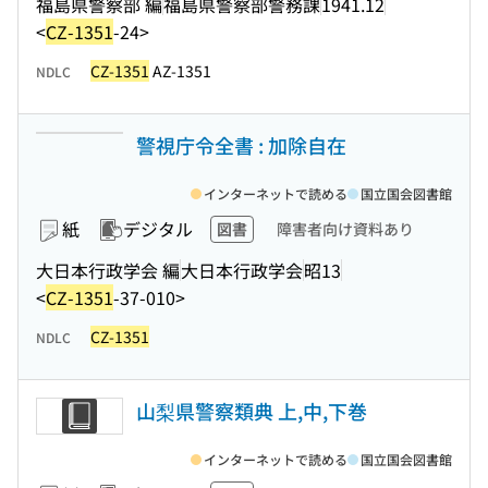
福島県警察部 編
福島県警察部警務課
1941.12
<
CZ-1351
-24>
CZ-1351
AZ-1351
NDLC
警視庁令全書 : 加除自在
インターネットで読める
国立国会図書館
紙
デジタル
図書
障害者向け資料あり
大日本行政学会 編
大日本行政学会
昭13
<
CZ-1351
-37-010>
CZ-1351
NDLC
山梨県警察類典 上,中,下巻
インターネットで読める
国立国会図書館