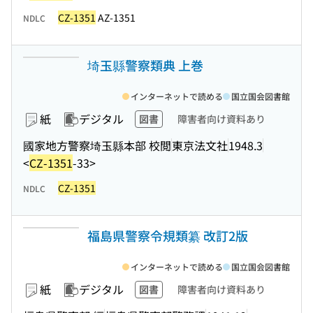
CZ-1351
AZ-1351
NDLC
埼玉縣警察類典 上巻
インターネットで読める
国立国会図書館
紙
デジタル
図書
障害者向け資料あり
國家地方警察埼玉縣本部 校閲
東京法文社
1948.3
<
CZ-1351
-33>
CZ-1351
NDLC
福島県警察令規類纂 改訂2版
インターネットで読める
国立国会図書館
紙
デジタル
図書
障害者向け資料あり