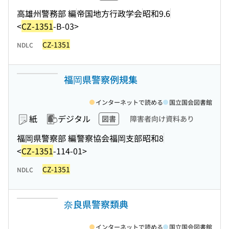
高雄州警務部 編
帝国地方行政学会
昭和9.6
<
CZ-1351
-B-03>
CZ-1351
NDLC
福岡県警察例規集
インターネットで読める
国立国会図書館
紙
デジタル
図書
障害者向け資料あり
福岡県警察部 編
警察協会福岡支部
昭和8
<
CZ-1351
-114-01>
CZ-1351
NDLC
奈良県警察類典
インターネットで読める
国立国会図書館