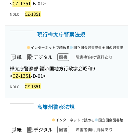
<
CZ-1351
-B-01>
CZ-1351
NDLC
現行樺太庁警察法規
インターネットで読める
国立国会図書館
全国の図書館
紙
デジタル
図書
障害者向け資料あり
樺太庁警察部 編
帝国地方行政学会
昭和9
<
CZ-1351
-D-01>
CZ-1351
NDLC
高雄州警察法規
インターネットで読める
国立国会図書館
紙
デジタル
図書
障害者向け資料あり