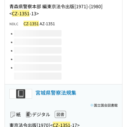
青森県警察本部 編
東京法令出版
[1971]-[1980]
<
CZ-1351
-13>
CZ-1351
AZ-1351
NDLC
このタイトルの巻号
宮城県警察法規集
国立国会図書館
紙
デジタル
図書
東京法令出版
[1970]
<
CZ-1351
-17>