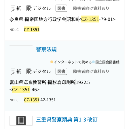
紙
デジタル
図書
障害者向け資料あり
奈良県 編
帝国地方行政学会
昭和8
<
CZ-1351
-79-01>
CZ-1351
NDLC
警察法規
インターネットで読める
国立国会図書館
紙
デジタル
図書
障害者向け資料あり
富山県巡査教習所 編
杉森印刷所
1932.5
<
CZ-1351
-46>
CZ-1351
AZ-1351
NDLC
三重県警察類典 第1-3 改訂