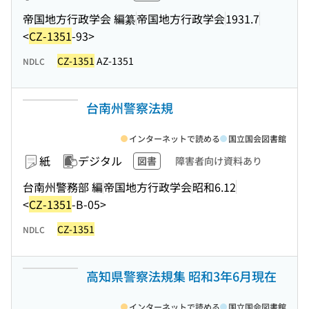
帝国地方行政学会 編纂
帝国地方行政学会
1931.7
<
CZ-1351
-93>
CZ-1351
AZ-1351
NDLC
台南州警察法規
インターネットで読める
国立国会図書館
紙
デジタル
図書
障害者向け資料あり
台南州警務部 編
帝国地方行政学会
昭和6.12
<
CZ-1351
-B-05>
CZ-1351
NDLC
高知県警察法規集 昭和3年6月現在
インターネットで読める
国立国会図書館