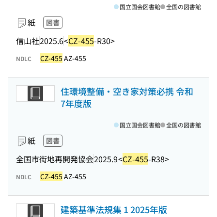
国立国会図書館
全国の図書館
紙
図書
信山社
2025.6
<
CZ-455
-R30>
CZ-455
AZ-455
NDLC
住環境整備・空き家対策必携 令和
7年度版
国立国会図書館
全国の図書館
紙
図書
全国市街地再開発協会
2025.9
<
CZ-455
-R38>
CZ-455
AZ-455
NDLC
建築基準法規集 1 2025年版