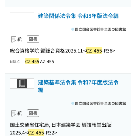
建築関係法令集 令和8年版法令編
国立国会図書館
全国の図書館
紙
図書
総合資格学院 編
総合資格
2025.11
<
CZ-455
-R36>
CZ-455
AZ-455
NDLC
建築基準法令集 令和7年度版法令
編
国立国会図書館
全国の図書館
紙
図書
国土交通省住宅局, 日本建築学会 編
技報堂出版
2025.4
<
CZ-455
-R32>