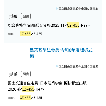
国立国会図書館
全国の図書館
紙
図書
総合資格学院 編
総合資格
2025.11
<
CZ-455
-R37>
CZ-455
AZ-455
NDLC
建築基準法令集 令和8年度版様式
編
国立国会図書館
全国の図書館
紙
図書
国土交通省住宅局, 日本建築学会 編
技報堂出版
2026.4
<
CZ-455
-R47>
CZ-455
AZ-455
NDLC