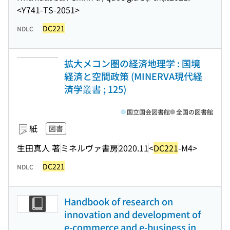
<Y741-TS-2051>
DC221
NDLC
拡大メコン圏の経済地理学 : 国境
経済と空間政策 (MINERVA現代経
済学叢書 ; 125)
国立国会図書館
全国の図書館
紙
図書
生田真人 著
ミネルヴァ書房
2020.11
<
DC221
-M4>
DC221
NDLC
Handbook of research on
innovation and development of
e-commerce and e-business in