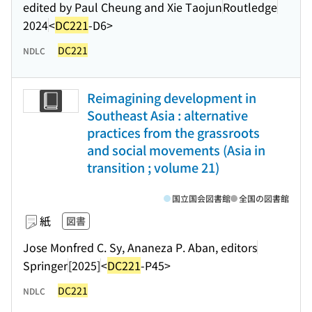
edited by Paul Cheung and Xie Taojun
Routledge
2024
<
DC221
-D6>
DC221
NDLC
Reimagining development in
Southeast Asia : alternative
practices from the grassroots
and social movements (Asia in
transition ; volume 21)
国立国会図書館
全国の図書館
紙
図書
Jose Monfred C. Sy, Ananeza P. Aban, editors
Springer
[2025]
<
DC221
-P45>
DC221
NDLC