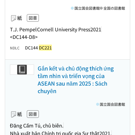
国立国会図書館
全国の図書館
紙
図書
T.J. Pempel
Cornell University Press
2021
<DC144-D8>
DC144
DC221
NDLC
Gắn kết và chủ động thích ứng
tầm nhìn và triển vọng của
ASEAN sau năm 2025 : Sách
chuyên
国立国会図書館
紙
図書
Đặng Cẩm Tú, chủ biên.
Nhà xuất bản Chính trị quốc gia Sự thật
2021.