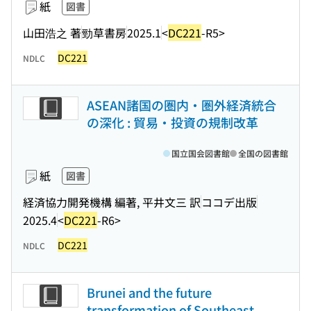
紙
図書
山田浩之 著
勁草書房
2025.1
<
DC221
-R5>
DC221
NDLC
ASEAN諸国の圏内・圏外経済統合
の深化 : 貿易・投資の規制改革
国立国会図書館
全国の図書館
紙
図書
経済協力開発機構 編著, 平井文三 訳
ココデ出版
2025.4
<
DC221
-R6>
DC221
NDLC
Brunei and the future
transformation of Southeast