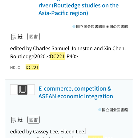
river (Routledge studies on the
Asia-Pacific region)
国立国会図書館
全国の図書館
紙
図書
edited by Charles Samuel Johnston and Xin Chen.
Routledge
2020.
<
DC221
-P40>
DC221
NDLC
E-commerce, competition &
ASEAN economic integration
国立国会図書館
紙
図書
edited by Cassey Lee, Eileen Lee.