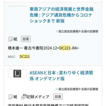
東南アジアの経済発展と世界金融
危機 : アジア通貨危機からコロナ
ショックまで 新版
国立国会図書館
全国の図書館
紙
図書
橋本雄一 著
古今書院
2024.12
<
DC221
-R4>
DC221
NDLC
ASEANと日本 : 変わりゆく経済関
係 オンデマンド版
国立国会図書館
全国の図書館
紙
記録メディア
図書
濱田美紀 編
日本貿易振興機構アジア経済研究所