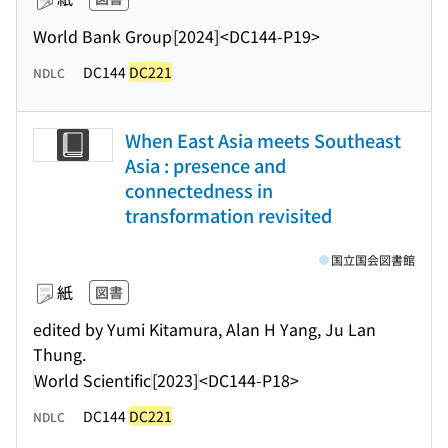
World Bank Group
[2024]
<DC144-P19>
DC144
DC221
NDLC
When East Asia meets Southeast
Asia : presence and
connectedness in
transformation revisited
国立国会図書館
紙
図書
edited by Yumi Kitamura, Alan H Yang, Ju Lan
Thung.
World Scientific
[2023]
<DC144-P18>
DC144
DC221
NDLC