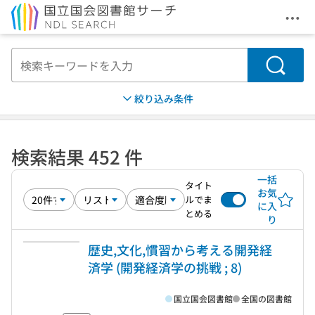
メニ
本文へ移動
検索
絞り込み条件
検索結果 452 件
一括
タイト
お気
ルでま
に入
とめる
り
歴史,文化,慣習から考える開発経
済学 (開発経済学の挑戦 ; 8)
国立国会図書館
全国の図書館