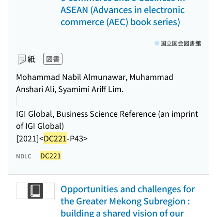
ASEAN (Advances in electronic
commerce (AEC) book series)
国立国会図書館
紙
図書
Mohammad Nabil Almunawar, Muhammad
Anshari Ali, Syamimi Ariff Lim.
IGI Global, Business Science Reference (an imprint
of IGI Global)
[2021]
<
DC221
-P43>
DC221
NDLC
Opportunities and challenges for
the Greater Mekong Subregion :
building a shared vision of our