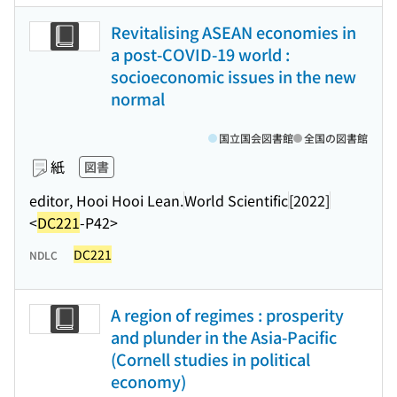
Revitalising ASEAN economies in
a post-COVID-19 world :
socioeconomic issues in the new
normal
国立国会図書館
全国の図書館
紙
図書
editor, Hooi Hooi Lean.
World Scientific
[2022]
<
DC221
-P42>
DC221
NDLC
A region of regimes : prosperity
and plunder in the Asia-Pacific
(Cornell studies in political
economy)