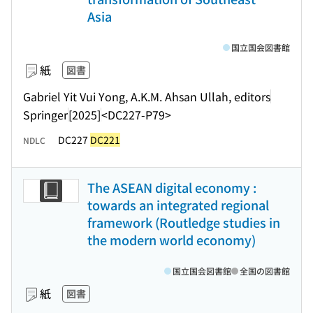
Asia
国立国会図書館
紙
図書
Gabriel Yit Vui Yong, A.K.M. Ahsan Ullah, editors
Springer
[2025]
<DC227-P79>
DC227
DC221
NDLC
The ASEAN digital economy :
towards an integrated regional
framework (Routledge studies in
the modern world economy)
国立国会図書館
全国の図書館
紙
図書