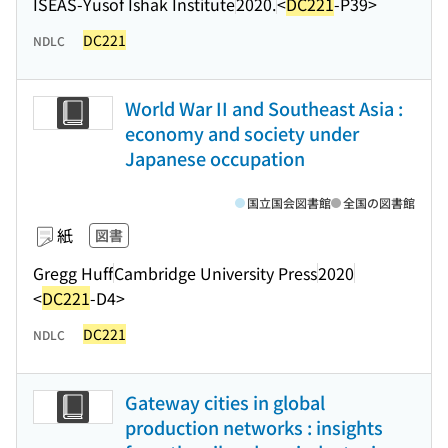
ISEAS-Yusof Ishak Institute
2020.
<
DC221
-P39>
DC221
NDLC
World War II and Southeast Asia :
economy and society under
Japanese occupation
国立国会図書館
全国の図書館
紙
図書
Gregg Huff
Cambridge University Press
2020
<
DC221
-D4>
DC221
NDLC
Gateway cities in global
production networks : insights