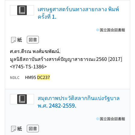
เศรษฐศาสตร์บนทางสายกลาง พิมพ์
ครั้งที่ 1.
国立国会図書館
紙
図書
ศ.ดร.ตีรณ พงศ์มฆพัฒน์.
มูลนิธิสถาบันสร้างสรรค์ปัญญาสาธารณะ
2560 [2017]
<Y745-TS-1386>
HM95
DC237
NDLC
สมุดภาพประวัติสลากกินแบ่งรัฐบาล
พ.ศ. 2482-2559.
国立国会図書館
紙
図書