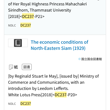
of Her Royal Highness Princess Mahachakri
Sirindhorn, Thammasat University
[2018]
<
DC237
-P21>
DC237
NDLC
The economic conditions of
North-Eastern Siam (1929)
国立国会図書館
紙
図書
[by Reginald Stuart le May], [issued by] Ministry of
Commerce and Communications, with an
introduction by Leedom Lefferts.
White Lotus Press
[2018]
<
DC237
-P20>
DC237
NDLC