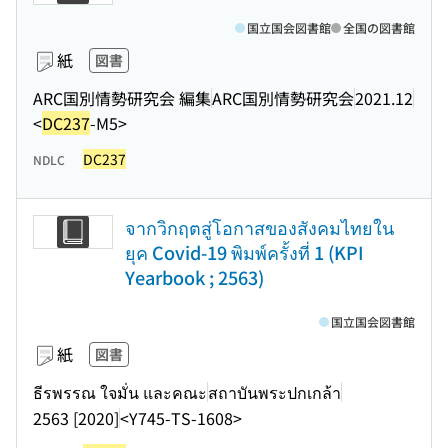
国立国会図書館
全国の図書館
紙
図書
ARC国別情勢研究会 編集
ARC国別情勢研究会
2021.12
<
DC237
-M5>
DC237
NDLC
จากวิกฤตสู่โอกาสของสังคมไทยใน
ยุค Covid-19 พิมพ์ครั้งที่ 1 (KPI
Yearbook ; 2563)
国立国会図書館
紙
図書
ธีรพรรณ ใจมั่น และคณะ
สถาบันพระปกเกล้า
2563 [2020]
<Y745-TS-1608>