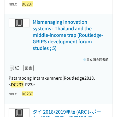
DC237
NDLC
Mismanaging innovation
systems : Thailand and the
middle-income trap (Routledge-
GRIPS development forum
studies ; 5)
国立国会図書館
紙
図書
Patarapong Intarakumnerd.
Routledge
2018.
<
DC237
-P23>
DC237
NDLC
タイ 2018/2019年版 (ARCレポー