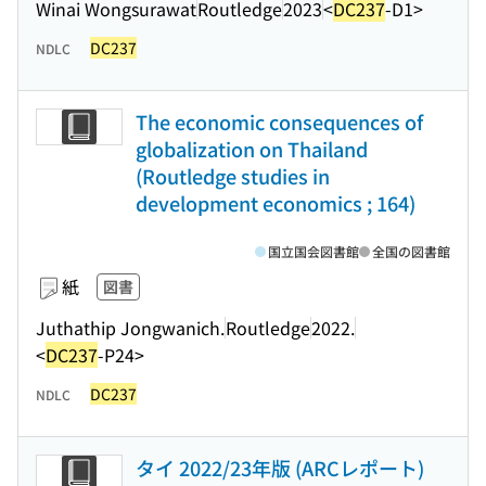
Winai Wongsurawat
Routledge
2023
<
DC237
-D1>
DC237
NDLC
The economic consequences of
globalization on Thailand
(Routledge studies in
development economics ; 164)
国立国会図書館
全国の図書館
紙
図書
Juthathip Jongwanich.
Routledge
2022.
<
DC237
-P24>
DC237
NDLC
タイ 2022/23年版 (ARCレポート)