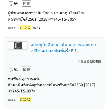
紙
図書
ผู้ช่วยศาสตราจารย์ปรัชญา ปานเกตุ, เรียบเรียง
สถาพรบุ๊คส์
2561 [2018]
<Y745-TS-705>
DC237
DA73
NDLC
เศรษฐกิจอีสาน : พัฒนาการและการ
เปลี่ยนแปลง พิมพ์ครั้งที่ 1.
国立国会図書館
紙
図書
พอพันธ์ อุยยานนท์.
สำนักพิมพ์แห่งจุฬาลงกรณ์มหาวิทยาลัย
2560 [2017]
<Y745-TS-997>
DC237
NDLC