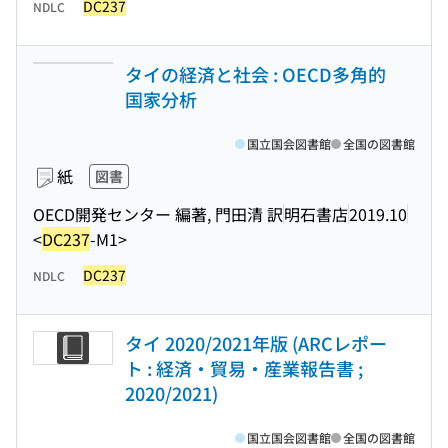
DC237
NDLC
タイの経済と社会 : OECD多角的
国家分析
国立国会図書館
全国の図書館
紙
図書
OECD開発センター 編著, 門田清 訳
明石書店
2019.10
<
DC237
-M1>
DC237
NDLC
タイ 2020/2021年版 (ARCレポー
ト : 経済・貿易・産業報告書 ;
2020/2021)
国立国会図書館
全国の図書館