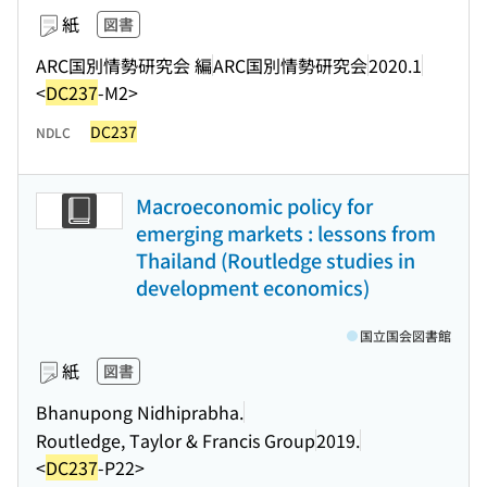
紙
図書
ARC国別情勢研究会 編
ARC国別情勢研究会
2020.1
<
DC237
-M2>
DC237
NDLC
Macroeconomic policy for
emerging markets : lessons from
Thailand (Routledge studies in
development economics)
国立国会図書館
紙
図書
Bhanupong Nidhiprabha.
Routledge, Taylor & Francis Group
2019.
<
DC237
-P22>