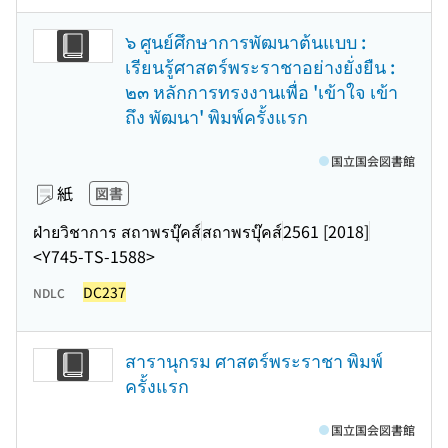
๖ ศูนย์ศึกษาการพัฒนาต้นแบบ :
เรียนรู้ศาสตร์พระราชาอย่างยั่งยืน :
๒๓ หลักการทรงงานเพื่อ 'เข้าใจ เข้า
ถึง พัฒนา' พิมพ์ครั้งแรก
国立国会図書館
紙
図書
ฝ่ายวิชาการ สถาพรบุ๊คส์
สถาพรบุ๊คส์
2561 [2018]
<Y745-TS-1588>
DC237
NDLC
สารานุกรม ศาสตร์พระราชา พิมพ์
ครั้งแรก
国立国会図書館