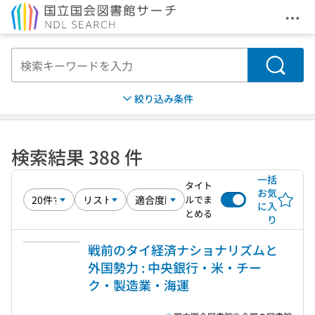
メニ
本文へ移動
検索
絞り込み条件
検索結果 388 件
一括
タイト
お気
ルでま
に入
とめる
り
戦前のタイ経済ナショナリズムと
外国勢力 : 中央銀行・米・チー
ク・製造業・海運