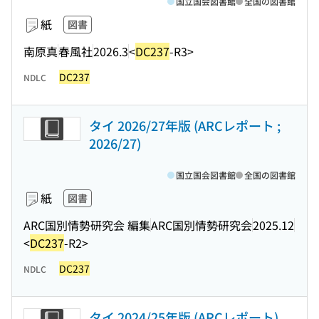
国立国会図書館
全国の図書館
紙
図書
南原真
春風社
2026.3
<
DC237
-R3>
DC237
NDLC
タイ 2026/27年版 (ARCレポート ;
2026/27)
国立国会図書館
全国の図書館
紙
図書
ARC国別情勢研究会 編集
ARC国別情勢研究会
2025.12
<
DC237
-R2>
DC237
NDLC
タイ 2024/25年版 (ARCレポート)