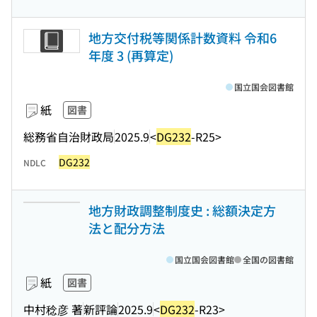
地方交付税等関係計数資料 令和6
年度 3 (再算定)
国立国会図書館
紙
図書
総務省自治財政局
2025.9
<
DG232
-R25>
DG232
NDLC
地方財政調整制度史 : 総額決定方
法と配分方法
国立国会図書館
全国の図書館
紙
図書
中村稔彦 著
新評論
2025.9
<
DG232
-R23>