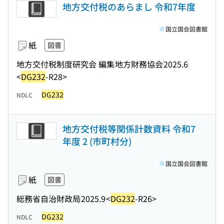
地方交付税のあらまし 令和7年度
国立国会図書館
紙
図書
地方交付税制度研究会 編集
地方財務協会
2025.6
<
DG232
-R28>
DG232
NDLC
地方交付税等関係計数資料 令和7
年度 2 (市町村分)
国立国会図書館
紙
図書
総務省自治財政局
2025.9
<
DG232
-R26>
DG232
NDLC