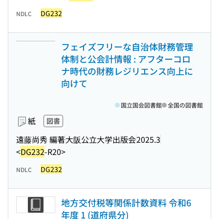
DG232
NDLC
フェイズフリーな自治体財務管理
体制と公会計情報 : アフターコロ
ナ時代の財務レジリエンス向上に
向けて
国立国会図書館
全国の図書館
紙
図書
遠藤尚秀 編著
大阪公立大学出版会
2025.3
<
DG232
-R20>
DG232
NDLC
地方交付税等関係計数資料 令和6
年度 1 (道府県分)