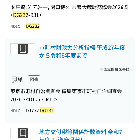
本庄資, 岩元浩一, 関口博久 共著
大蔵財務協会
2026.5
<
DG232
-R31>
DG232
NDLC
市町村財政力分析指標 平成27年度
から令和6年度まで
国立国会図書館
紙
図書
東京市町村自治調査会 編集
東京市町村自治調査会
2026.3
<DT772-R11>
DT772
DG232
NDLC
地方交付税等関係計数資料 令和7
年度 1 (道府県分)