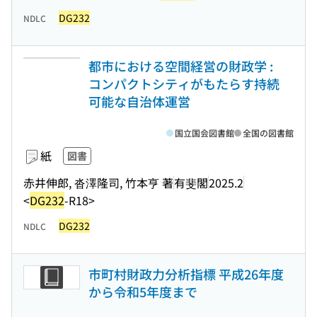
DG232
NDLC
都市における空間経営の財政学 :
コンパクトシティがもたらす持続
可能な自治体運営
国立国会図書館
全国の図書館
紙
図書
赤井伸郎, 沓澤隆司, 竹本亨 著
有斐閣
2025.2
<
DG232
-R18>
DG232
NDLC
市町村財政力分析指標 平成26年度
から令和5年度まで