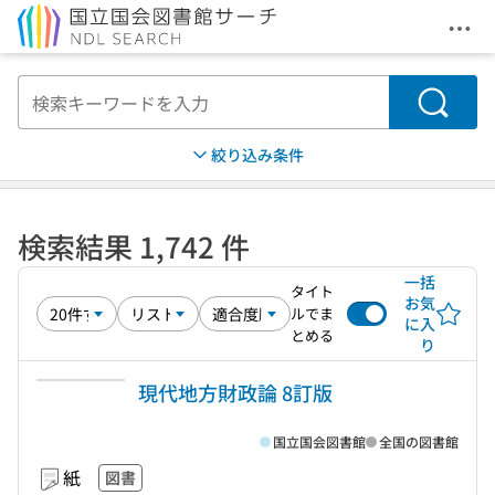
メニ
本文へ移動
検索
絞り込み条件
検索結果 1,742 件
一括
タイト
お気
ルでま
に入
とめる
り
現代地方財政論 8訂版
国立国会図書館
全国の図書館
紙
図書