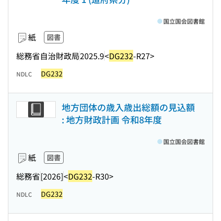
国立国会図書館
紙
図書
総務省自治財政局
2025.9
<
DG232
-R27>
DG232
NDLC
地方団体の歳入歳出総額の見込額
: 地方財政計画 令和8年度
国立国会図書館
紙
図書
総務省
[2026]
<
DG232
-R30>
DG232
NDLC