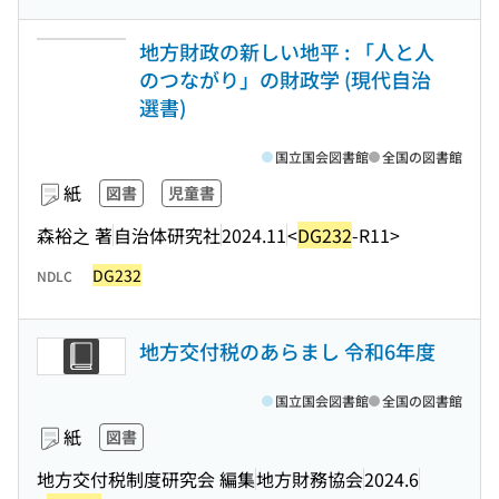
地方財政の新しい地平 : 「人と人
のつながり」の財政学 (現代自治
選書)
国立国会図書館
全国の図書館
紙
図書
児童書
森裕之 著
自治体研究社
2024.11
<
DG232
-R11>
DG232
NDLC
地方交付税のあらまし 令和6年度
国立国会図書館
全国の図書館
紙
図書
地方交付税制度研究会 編集
地方財務協会
2024.6