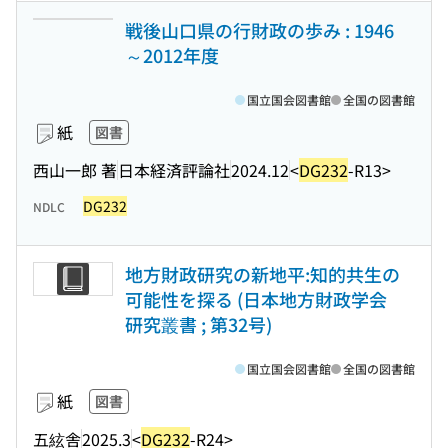
戦後山口県の行財政の歩み : 1946
～2012年度
国立国会図書館
全国の図書館
紙
図書
西山一郎 著
日本経済評論社
2024.12
<
DG232
-R13>
DG232
NDLC
地方財政研究の新地平:知的共生の
可能性を探る (日本地方財政学会
研究叢書 ; 第32号)
国立国会図書館
全国の図書館
紙
図書
五絃舎
2025.3
<
DG232
-R24>