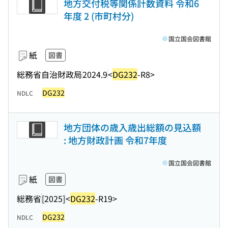
地方交付税等関係計数資料 令和6
年度 2 (市町村分)
国立国会図書館
紙
図書
総務省自治財政局
2024.9
<
DG232
-R8>
DG232
NDLC
地方団体の歳入歳出総額の見込額
: 地方財政計画 令和7年度
国立国会図書館
紙
図書
総務省
[2025]
<
DG232
-R19>
DG232
NDLC