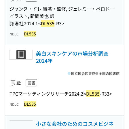
ジャンヌ・ドレ 編著・監修, ジェレミー・ペロドー
イラスト, 新間美也 訳
翔泳社
2024.1
<
DL535
-R3>
DL535
NDLC
美白スキンケアの市場分析調査
2024年
国立国会図書館
全国の図書館
紙
図書
TPCマーケティングリサーチ
2024.2
<
DL535
-R33>
DL535
NDLC
小さな会社のためのコスメビジネ