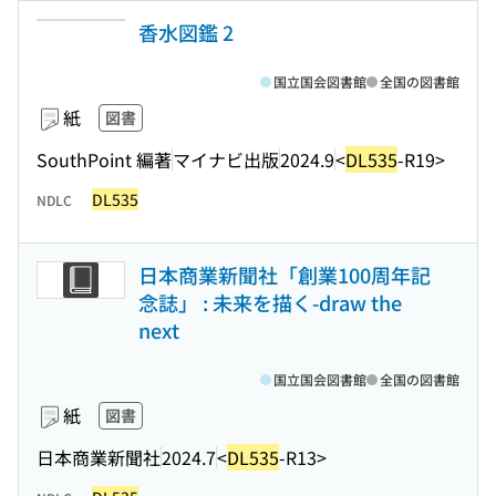
香水図鑑 2
国立国会図書館
全国の図書館
紙
図書
SouthPoint 編著
マイナビ出版
2024.9
<
DL535
-R19>
DL535
NDLC
日本商業新聞社「創業100周年記
念誌」 : 未来を描く-draw the
next
国立国会図書館
全国の図書館
紙
図書
日本商業新聞社
2024.7
<
DL535
-R13>