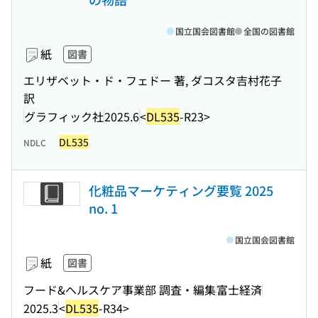
国立国会図書館
全国の図書館
紙
図書
エリザベット・ド・フェドー 著, ダコスタ吉村花子
訳
グラフィック社
2025.6
<
DL535
-R23>
DL535
NDLC
化粧品マーケティング要覧 2025
no. 1
国立国会図書館
紙
図書
フード&ヘルスケア事業部 調査・編集
富士経済
2025.3
<
DL535
-R34>