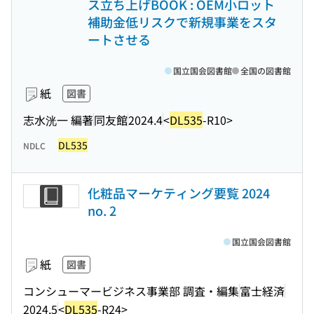
ス立ち上げBOOK : OEM小ロット
補助金低リスクで新規事業をスタ
ートさせる
国立国会図書館
全国の図書館
紙
図書
志水洸一 編著
同友館
2024.4
<
DL535
-R10>
DL535
NDLC
化粧品マーケティング要覧 2024
no. 2
国立国会図書館
紙
図書
コンシューマービジネス事業部 調査・編集
富士経済
2024.5
<
DL535
-R24>