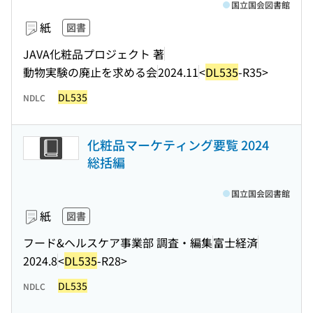
国立国会図書館
紙
図書
JAVA化粧品プロジェクト 著
動物実験の廃止を求める会
2024.11
<
DL535
-R35>
DL535
NDLC
化粧品マーケティング要覧 2024
総括編
国立国会図書館
紙
図書
フード&ヘルスケア事業部 調査・編集
富士経済
2024.8
<
DL535
-R28>
DL535
NDLC