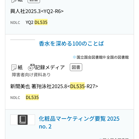
興人社
2025.3
<YQ2-R6>
YQ2
DL535
NDLC
香水を深める100のことば
国立国会図書館
全国の図書館
紙
記録メディア
図書
障害者向け資料あり
新間美也 著
翔泳社
2025.8
<
DL535
-R27>
DL535
NDLC
化粧品マーケティング要覧 2025
no. 2