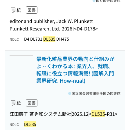
国立国会図書館
紙
図書
editor and publisher, Jack W. Plunkett
Plunkett Research, Ltd.
[2026]
<D4-D178>
D4 DL731
DL535
DH475
NDLC
最新化粧品業界の動向と仕組みが
よ～くわかる本 : 業界人、就職、
転職に役立つ情報満載! (図解入門
業界研究. How-nual)
国立国会図書館
全国の図書館
紙
図書
江田廉子 著
秀和システム新社
2025.12
<
DL535
-R31>
DL535
NDLC