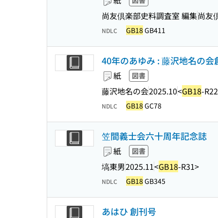
紙
図書
尚友倶楽部史料調査室 編集
尚友
GB18
GB411
NDLC
40年のあゆみ : 藤沢地名の
紙
図書
藤沢地名の会
2025.10
<
GB18
-R2
GB18
GC78
NDLC
笠間義士会六十周年記念誌
紙
図書
塙東男
2025.11
<
GB18
-R31>
GB18
GB345
NDLC
あはひ 創刊号