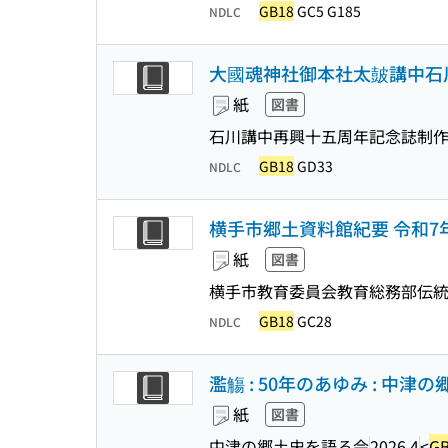
GB18
GC5 G185
NDLC
大國魂神社御本社太皷講中石
紙
図書
石川講中再興十五周年記念誌制
GB18
GD33
NDLC
横手市郷土資料館紀要 令和7年度
紙
図書
横手市教育委員会教育総務部伝統文
GB18
GC28
NDLC
濫觴 : 50年のあゆみ : 中
紙
図書
中津の郷土史を語る会
2026.4
<
G