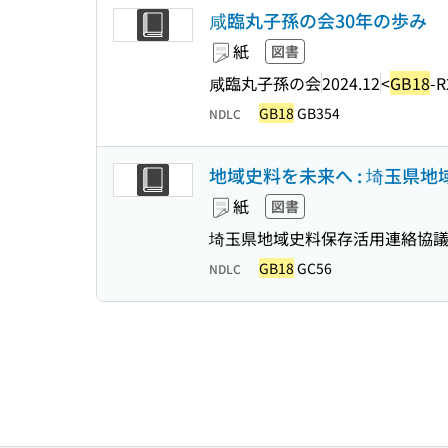
咸臨丸子孫の会30年の歩み
紙
図書
咸臨丸子孫の会
2024.12
<
GB18
-R
GB18
GB354
NDLC
地域史料を未来へ : 埼玉県
紙
図書
埼玉県地域史料保存活用連絡協議
GB18
GC56
NDLC