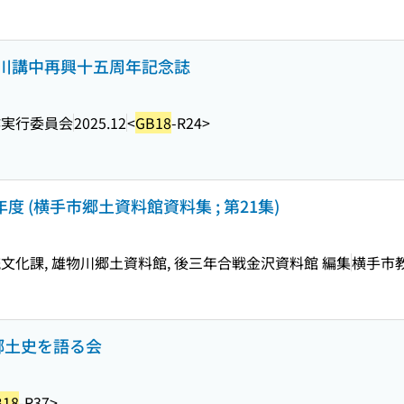
川講中再興十五周年記念誌
作実行委員会
2025.12
<
GB18
-R24>
 (横手市郷土資料館資料集 ; 第21集)
化課, 雄物川郷土資料館, 後三年合戦金沢資料館 編集
横手市
津の郷土史を語る会
B18
-R37>