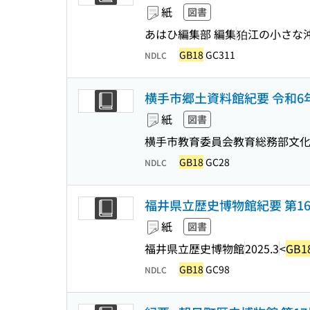
紙
図書
あはひ編集部 編集
狛江の小さな
GB18
GC311
NDLC
横手市郷土資料館紀要 令和6年度
紙
図書
横手市教育委員会教育総務部文化財
GB18
GC28
NDLC
福井県立歴史博物館紀要 第1
紙
図書
福井県立歴史博物館
2025.3
<
GB1
GB18
GC98
NDLC