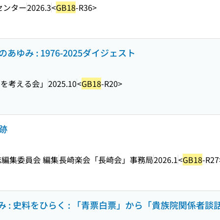
センター
2026.3
<
GB18
-R36>
ゆみ : 1976-2025ダイジェスト
西を考える会」
2025.10
<
GB18
-R20>
跡
編集委員会 編集
長崎楽会「長崎会」事務局
2026.1
<
GB18
-R27
 : 史料をひらく : 「青票白票」から「貴族院関係者談