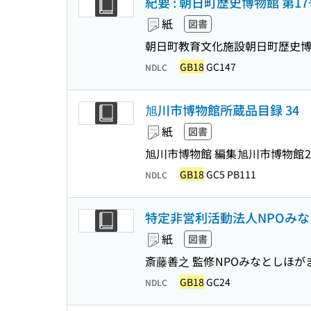
紀要 : 朝日町歴史博物館 第17
紙
図書
朝日町教育文化施設朝日町歴史博
GB18
GC147
NDLC
旭川市博物館所蔵品目録 34
紙
図書
旭川市博物館 編集
旭川市博物館
2
GB18
GC5 PB111
NDLC
特定非営利活動法人NPOみなと
紙
図書
斎藤善之 監修
NPOみなとしほが
GB18
GC24
NDLC