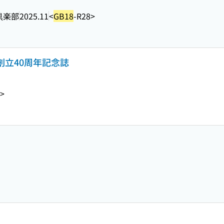
倶楽部
2025.11
<
GB18
-R28>
会創立40周年記念誌
2>