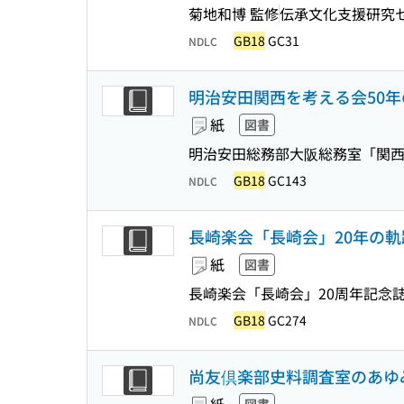
菊地和博 監修
伝承文化支援研究
GB18
GC31
NDLC
明治安田関西を考える会50年のあ
紙
図書
明治安田総務部大阪総務室「関
GB18
GC143
NDLC
長崎楽会「長崎会」20年の軌
紙
図書
長崎楽会「長崎会」20周年記念誌
GB18
GC274
NDLC
尚友倶楽部史料調査室のあゆみ