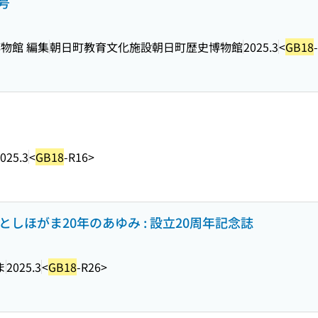
号
物館 編集
朝日町教育文化施設朝日町歴史博物館
2025.3
<
GB18
025.3
<
GB18
-R16>
しほがま20年のあゆみ : 設立20周年記念誌
ま
2025.3
<
GB18
-R26>