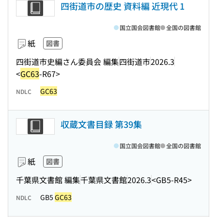
四街道市の歴史 資料編 近現代 1
国立国会図書館
全国の図書館
紙
図書
四街道市史編さん委員会 編集
四街道市
2026.3
<
GC63
-R67>
GC63
NDLC
収蔵文書目録 第39集
国立国会図書館
全国の図書館
紙
図書
千葉県文書館 編集
千葉県文書館
2026.3
<GB5-R45>
GB5
GC63
NDLC