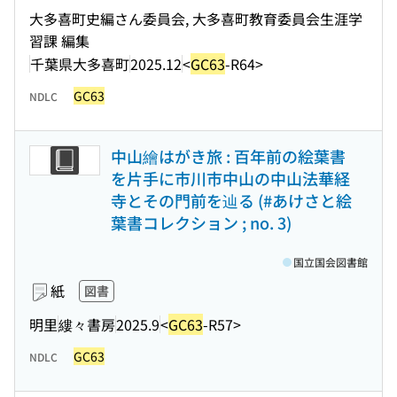
大多喜町史編さん委員会, 大多喜町教育委員会生涯学
習課 編集
千葉県大多喜町
2025.12
<
GC63
-R64>
GC63
NDLC
中山繪はがき旅 : 百年前の絵葉書
を片手に市川市中山の中山法華経
寺とその門前を辿る (#あけさと絵
葉書コレクション ; no. 3)
国立国会図書館
紙
図書
明里
縷々書房
2025.9
<
GC63
-R57>
GC63
NDLC