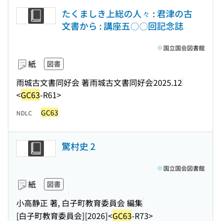
たくましき上総の人々 : 君津の古
文書から : 講座五〇〇回記念誌
国立国会図書館
紙
図書
雨城古文書同好会 著
雨城古文書同好会
2025.12
<
GC63
-R61>
GC63
NDLC
驚村史 2
国立国会図書館
紙
図書
小高静正 著, 白子町教育委員会 編集
[白子町教育委員会]
[2026]
<
GC63
-R73>