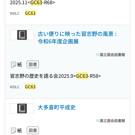
2025.11
<
GC63
-R68>
GC63
NDLC
古い便りに映った習志野の風景 :
令和6年度企画展
国立国会図書館
紙
図書
習志野の歴史を語る会
2025.9
<
GC63
-R58>
GC63
NDLC
大多喜町平成史
国立国会図書館
紙
図書