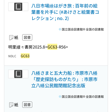
八日市場繪はがき旅 : 百年前の絵
葉書を片手に (#あけさと絵葉書コ
レクション ; no. 2)
国立国会図書館
全国の図書館
紙
図書
明里
縷々書房
2025.8
<
GC63
-R56>
GC63
NDLC
八幡さまと五大力船 : 市原市八幡
「歴史探訪ものがたり」 : 市原市
立八幡公民館閉館記念出版
国立国会図書館
全国の図書館
紙
図書