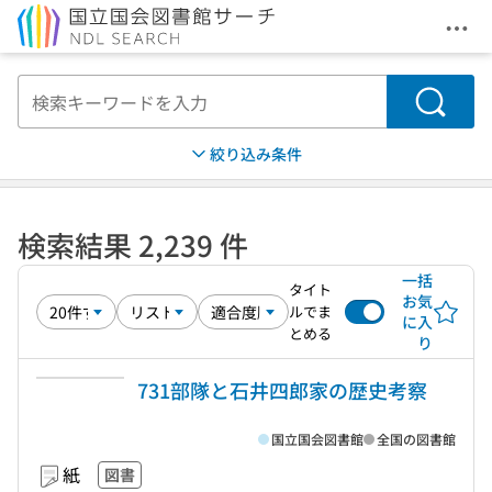
メニ
本文へ移動
検索
絞り込み条件
検索結果 2,239 件
一括
タイト
お気
ルでま
に入
とめる
り
731部隊と石井四郎家の歴史考察
国立国会図書館
全国の図書館
紙
図書