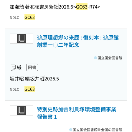
加瀬勉 著
柘植書房新社
2026.6
<
GC63
-R74>
GC63
NDLC
鵜原理想郷の来歴 : 復刻本 : 鵜原館
創業一〇二年記念
国立国会図書館
紙
図書
坂井昭 編
坂井昭
2026.5
GC63
NDLC
特別史跡加曽利貝塚環境整備事業
報告書 1
国立国会図書館
全国の図書館