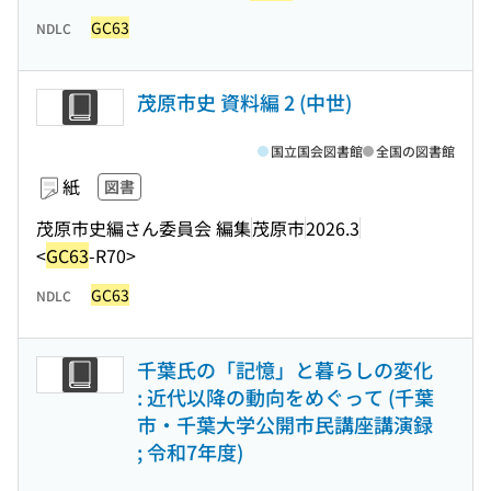
GC63
NDLC
茂原市史 資料編 2 (中世)
国立国会図書館
全国の図書館
紙
図書
茂原市史編さん委員会 編集
茂原市
2026.3
<
GC63
-R70>
GC63
NDLC
千葉氏の「記憶」と暮らしの変化
: 近代以降の動向をめぐって (千葉
市・千葉大学公開市民講座講演録
; 令和7年度)