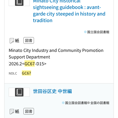
Minato City historical
sightseeing guidebook : avant-
garde city steeped in history and
tradition
国立国会図書館
紙
図書
Minato City Industry and Community Promotion
Support Department
2026.2
<
GC67
-D15>
GC67
NDLC
世田谷区史 中世編
国立国会図書館
全国の図書館
紙
図書