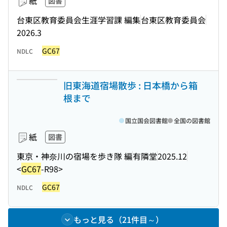
紙
図書
台東区教育委員会生涯学習課 編集
台東区教育委員会
2026.3
GC67
NDLC
旧東海道宿場散歩 : 日本橋から箱
根まで
国立国会図書館
全国の図書館
紙
図書
東京・神奈川の宿場を歩き隊 編
有隣堂
2025.12
<
GC67
-R98>
GC67
NDLC
もっと見る（21件目～）