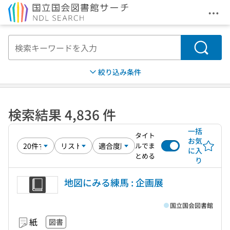
メニ
本文へ移動
検索
絞り込み条件
検索結果 4,836 件
一括
タイト
お気
ルでま
に入
とめる
り
地図にみる練馬 : 企画展
国立国会図書館
紙
図書