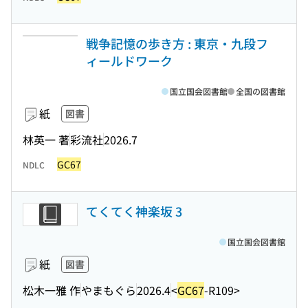
戦争記憶の歩き方 : 東京・九段フ
ィールドワーク
国立国会図書館
全国の図書館
紙
図書
林英一 著
彩流社
2026.7
GC67
NDLC
てくてく神楽坂 3
国立国会図書館
紙
図書
松木一雅 作
やまもぐら
2026.4
<
GC67
-R109>