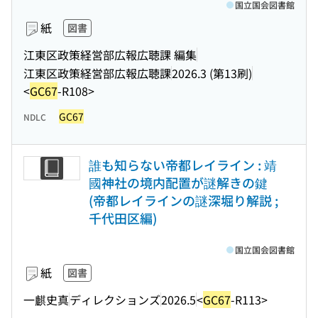
国立国会図書館
紙
図書
江東区政策経営部広報広聴課 編集
江東区政策経営部広報広聴課
2026.3 (第13刷)
<
GC67
-R108>
GC67
NDLC
誰も知らない帝都レイライン : 靖
國神社の境内配置が謎解きの鍵
(帝都レイラインの謎深堀り解説 ;
千代田区編)
国立国会図書館
紙
図書
一麒史真
ディレクションズ
2026.5
<
GC67
-R113>