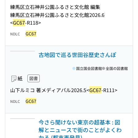
練馬区立石神井公園ふるさと文化館 編集
練馬区立石神井公園ふるさと文化館
2026.6
<
GC67
-R118>
GC67
NDLC
古地図で巡る世田谷歴史さんぽ
国立国会図書館
全国の図書館
紙
図書
山下ルミコ 著
メディアパル
2026.5
<
GC67
-R111>
GC67
NDLC
今さら聞けない東京の超基本 : 図
解とニュースで街のことがよくわ
かる (都市再発見)