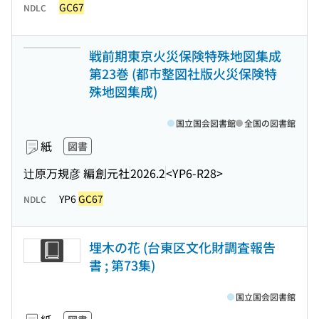
GC67
NDLC
戦前期東京火災保険特殊地図集成
第23巻 (都市整図社版火災保険特
殊地図集成)
国立国会図書館
全国の図書館
紙
図書
辻原万規彦 編
創元社
2026.2
<YP6-R28>
YP6
GC67
NDLC
埋木の花 (台東区文化財調査報告
書 ; 第73集)
国立国会図書館