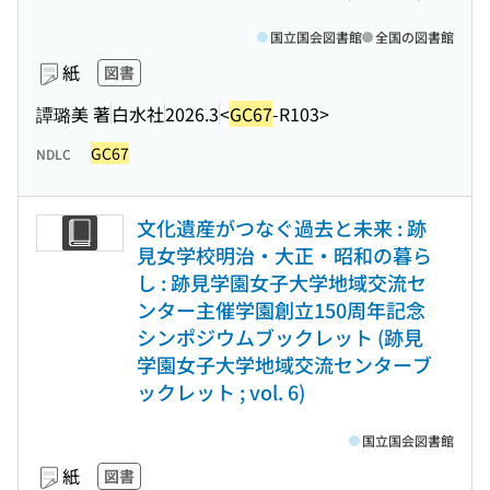
国立国会図書館
全国の図書館
紙
図書
譚璐美 著
白水社
2026.3
<
GC67
-R103>
GC67
NDLC
文化遺産がつなぐ過去と未来 : 跡
見女学校明治・大正・昭和の暮ら
し : 跡見学園女子大学地域交流セ
ンター主催学園創立150周年記念
シンポジウムブックレット (跡見
学園女子大学地域交流センターブ
ックレット ; vol. 6)
国立国会図書館
紙
図書