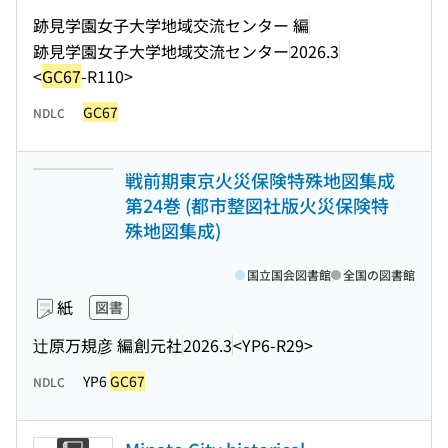
跡見学園女子大学地域交流センター 編
跡見学園女子大学地域交流センター
2026.3
<
GC67
-R110>
GC67
NDLC
戦前期東京火災保険特殊地図集成
第24巻 (都市整図社版火災保険特
殊地図集成)
国立国会図書館
全国の図書館
紙
図書
辻原万規彦 編
創元社
2026.3
<YP6-R29>
YP6
GC67
NDLC