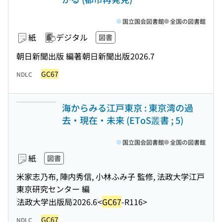
国立国会図書館
全国の図書館
紙
デジタル
図書
朝日新聞出版 編著
朝日新聞出版
2026.7
GC67
NDLC
海からみる江戸東京 : 東京湾の過
去・現在・未来 (EToS叢書 ; 5)
国立国会図書館
全国の図書館
紙
図書
米家志乃布, 陣内秀信, 小林ふみ子 監修, 法政大学江戸
東京研究センター 編
法政大学出版局
2026.6
<
GC67
-R116>
GC67
NDLC