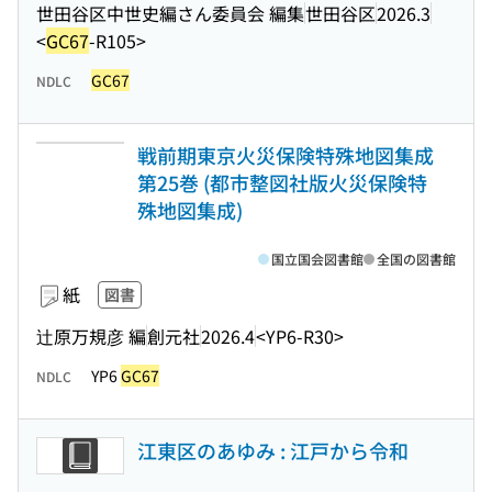
世田谷区中世史編さん委員会 編集
世田谷区
2026.3
<
GC67
-R105>
GC67
NDLC
戦前期東京火災保険特殊地図集成
第25巻 (都市整図社版火災保険特
殊地図集成)
国立国会図書館
全国の図書館
紙
図書
辻原万規彦 編
創元社
2026.4
<YP6-R30>
YP6
GC67
NDLC
江東区のあゆみ : 江戸から令和