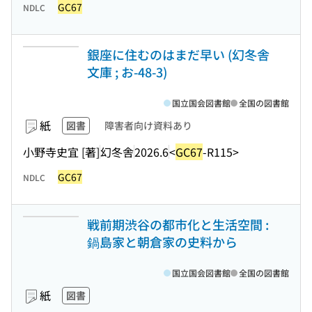
GC67
NDLC
銀座に住むのはまだ早い (幻冬舎
文庫 ; お-48-3)
国立国会図書館
全国の図書館
紙
図書
障害者向け資料あり
小野寺史宜 [著]
幻冬舎
2026.6
<
GC67
-R115>
GC67
NDLC
戦前期渋谷の都市化と生活空間 :
鍋島家と朝倉家の史料から
国立国会図書館
全国の図書館
紙
図書