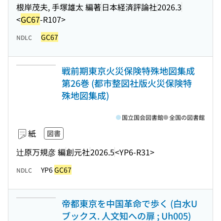
根岸茂夫, 手塚雄太 編著
日本経済評論社
2026.3
<
GC67
-R107>
GC67
NDLC
戦前期東京火災保険特殊地図集成
第26巻 (都市整図社版火災保険特
殊地図集成)
国立国会図書館
全国の図書館
紙
図書
辻原万規彦 編
創元社
2026.5
<YP6-R31>
YP6
GC67
NDLC
帝都東京を中国革命で歩く (白水U
ブックス. 人文知への扉 ; Uh005)