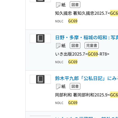
紙
図書
知久國忠 著
知久國忠
2025.7
<
GC6
GC69
NDLC
日野・多摩・稲城の昭和 : 
紙
図書
児童書
いき出版
2025.7
<
GC69
-R78>
GC69
NDLC
鈴木平九郎「公私日記」にみ
紙
図書
岡部利和 著
岡部利和
2025.9
<
GC6
GC69
NDLC