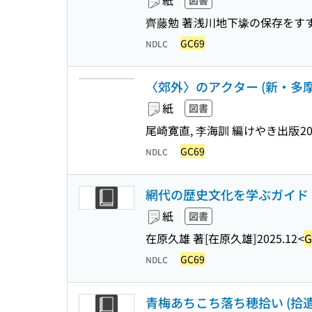
紙
図書
齊藤勉 著
浅川地下壕の保存をす
GC69
NDLC
〈郊外〉のアクター (新・多摩学
紙
図書
尾崎寛直, 李海訓 編
けやき出版
20
GC69
NDLC
網代の歴史文化を学ぶガイド 
紙
図書
在原久雄 著
[在原久雄]
2025.12
<
G
GC69
NDLC
青梅あちこち落ち穂拾い (拾遺