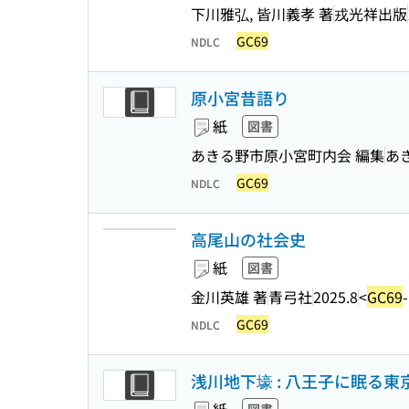
下川雅弘, 皆川義孝 著
戎光祥出版
GC69
NDLC
原小宮昔語り
紙
図書
あきる野市原小宮町内会 編集
あ
GC69
NDLC
高尾山の社会史
紙
図書
金川英雄 著
青弓社
2025.8
<
GC69
GC69
NDLC
浅川地下壕 : 八王子に眠る東京