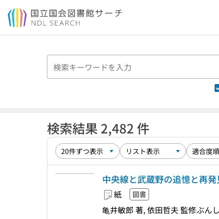
本文へ移動
検索結果 2,482 件
中央線と武蔵野の追憶と再発見
紙
図書
亀井敏郎 著, 依田哲夫 監修
ぶん