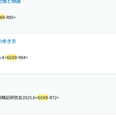
の記憶と物語
69
-R85>
の歩き方
.4
<
GC69
-R84>
例略記研究会
2025.6
<
GC69
-R72>