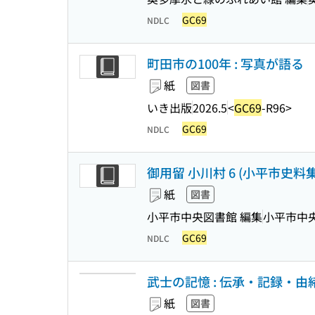
GC69
NDLC
町田市の100年 : 写真が語る
紙
図書
いき出版
2026.5
<
GC69
-R96>
GC69
NDLC
御用留 小川村 6 (小平市史料集 
紙
図書
小平市中央図書館 編集
小平市中
GC69
NDLC
武士の記憶 : 伝承・記録・
紙
図書