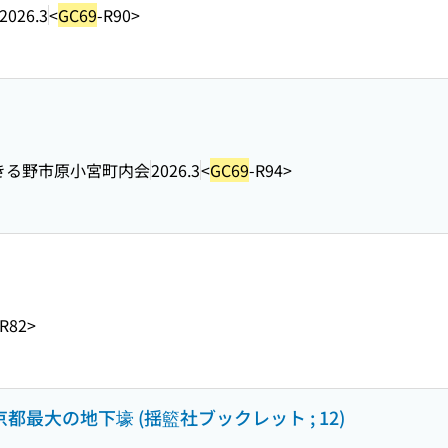
2026.3
<
GC69
-R90>
きる野市原小宮町内会
2026.3
<
GC69
-R94>
-R82>
都最大の地下壕 (揺籃社ブックレット ; 12)