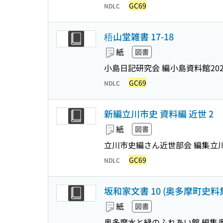
GC69
NDLC
梧山堂雑書 17-18
紙
図書
小島日記研究会 編
小島資料館
202
GC69
NDLC
新編立川市史 資料編 近世 2
紙
図書
立川市史編さん近世部会 編集
立
GC69
NDLC
坂和家文書 10 (奥多摩町史料集 
紙
図書
奥多摩水と緑のふれあい館 編集