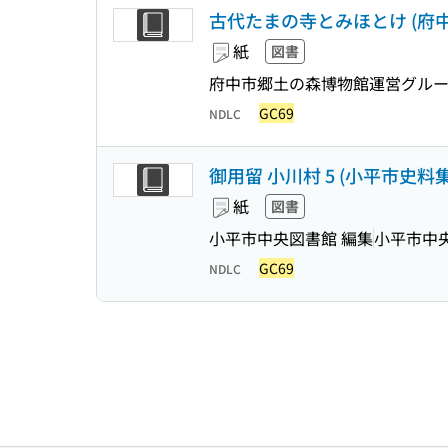
古代たまの寺とみほとけ (府中
紙
図書
府中市郷土の森博物館運営グルー
GC69
NDLC
御用留 小川村 5 (小平市史料集 
紙
図書
小平市中央図書館 編集
小平市中
GC69
NDLC