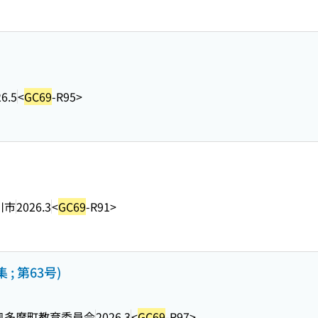
6.5
<
GC69
-R95>
川市
2026.3
<
GC69
-R91>
; 第63号)
奥多摩町教育委員会
2026.3
<
GC69
-R97>