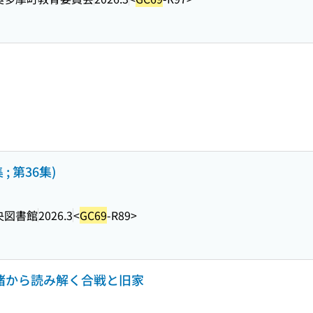
; 第36集)
央図書館
2026.3
<
GC69
-R89>
由緒から読み解く合戦と旧家