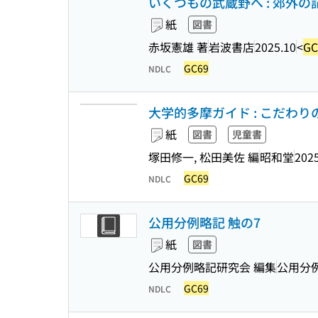
いくつもの武蔵野へ : 郊外
紙
図書
赤坂憲雄 著
岩波書店
2025.10
<
GC
GC69
NDLC
大学的多摩ガイド : こだわり
紙
図書
児童書
塚田修一, 松田美佐 編
昭和堂
2025
GC69
NDLC
公用分例略記 触の7
紙
図書
公用分例略記研究会 編集
公用分
GC69
NDLC