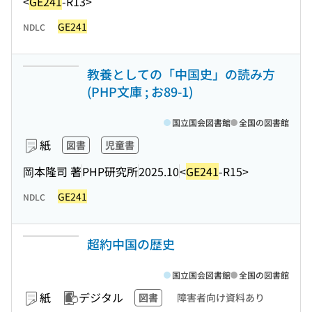
<
GE241
-R13>
GE241
NDLC
教養としての「中国史」の読み方
(PHP文庫 ; お89-1)
国立国会図書館
全国の図書館
紙
図書
児童書
岡本隆司 著
PHP研究所
2025.10
<
GE241
-R15>
GE241
NDLC
超約中国の歴史
国立国会図書館
全国の図書館
紙
デジタル
図書
障害者向け資料あり