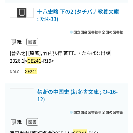
十八史略 下の2 (タチバナ教養文庫
; たK-33)
国立国会図書館
全国の図書館
紙
図書
[曾先之] [原著], 竹内弘行 著
TTJ・たちばな出版
2026.1
<
GE241
-R19>
GE241
NDLC
禁断の中国史 (幻冬舎文庫 ; ひ-16-
12)
国立国会図書館
全国の図書館
紙
図書
百田尚樹 [著]
幻冬舎
2025.11
<
GE241
-R16>