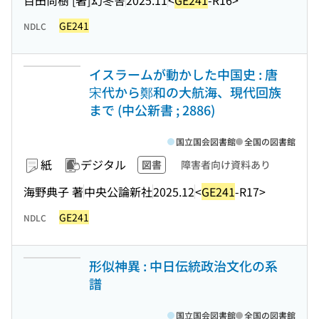
GE241
NDLC
イスラームが動かした中国史 : 唐
宋代から鄭和の大航海、現代回族
まで (中公新書 ; 2886)
国立国会図書館
全国の図書館
紙
デジタル
図書
障害者向け資料あり
海野典子 著
中央公論新社
2025.12
<
GE241
-R17>
GE241
NDLC
形似神異 : 中日伝統政治文化の系
譜
国立国会図書館
全国の図書館