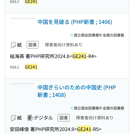
GE241
NDLC
中国を見破る (PHP新書 ; 1406)
国立国会図書館
全国の図書館
紙
図書
障害者向け資料あり
楊海英 著
PHP研究所
2024.8
<
GE241
-R4>
GE241
NDLC
中国ぎらいのための中国史 (PHP
新書 ; 1408)
国立国会図書館
全国の図書館
紙
デジタル
図書
障害者向け資料あり
安田峰俊 著
PHP研究所
2024.9
<
GE241
-R5>