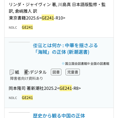
リンダ・ジャイヴィン 著, 川島真 日本語版監修・監
訳, 倉嶋雅人 訳
東京書籍
2025.6
<
GE241
-R10>
GE241
NDLC
倭寇とは何か : 中華を揺さぶる
「海賊」の正体 (新潮選書)
国立国会図書館
全国の図書館
紙
デジタル
図書
児童書
障害者向け資料あり
岡本隆司 著
新潮社
2025.2
<
GE241
-R8>
GE241
NDLC
歴史から観る中国の正体