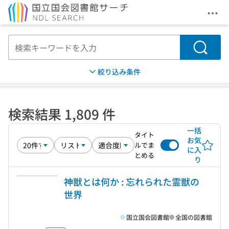
メニ
本文へ移動
検索
絞り込み条件
検索結果 1,809 件
一括
タイト
お気
ルでま
に入
とめる
り
神獣とは何か : 忘れられた霊獣の
世界
国立国会図書館
全国の図書館