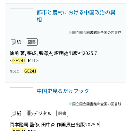
都市と農村における中国政治の異
相
国立国会図書館
全国の図書館
紙
図書
徐勇 著, 張成, 張澤杰 訳
明德出版社
2025.7
<
GE241
-R11>
GE241
NDLC
中国史見るだけブック
国立国会図書館
全国の図書館
紙
デジタル
図書
岡本隆司 監修, 田中斉 作画
辰巳出版
2025.8