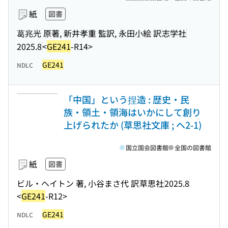
紙
図書
葛兆光 原著, 新井孝重 監訳, 永田小絵 訳
志学社
2025.8
<
GE241
-R14>
GE241
NDLC
「中国」という捏造 : 歴史・民
族・領土・領海はいかにして創り
上げられたか (草思社文庫 ; ヘ2-1)
国立国会図書館
全国の図書館
紙
図書
ビル・ヘイトン 著, 小谷まさ代 訳
草思社
2025.8
<
GE241
-R12>
GE241
NDLC