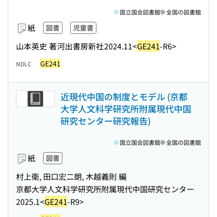
国立国会図書館
全国の図書館
紙
図書
児童書
山本英史 著
河出書房新社
2024.11
<
GE241
-R6>
GE241
NDLC
近現代中国の制度とモデル (京都
大学人文科学研究所附属現代中国
研究センター研究報告)
国立国会図書館
全国の図書館
紙
図書
村上衛, 田口宏二朗, 木越義則 編
京都大学人文科学研究所附属現代中国研究センター
2025.1
<
GE241
-R9>