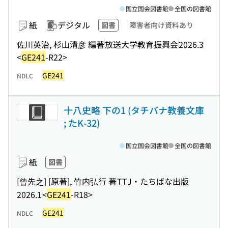
国立国会図書館
全国の図書館
紙
デジタル
図書
障害者向け資料あり
佐川英治, 杉山清彦 編著
放送大学教育振興会
2026.3
<
GE241
-R22>
GE241
NDLC
十八史略 下の1 (タチバナ教養文庫
; たK-32)
国立国会図書館
全国の図書館
紙
図書
[曾先之] [原著], 竹内弘行 著
TTJ・たちばな出版
2026.1
<
GE241
-R18>
GE241
NDLC