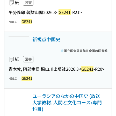
紙
図書
平㔟隆郎 著
雄山閣
2026.3
<
GE241
-R21>
GE241
NDLC
新視点中国史
国立国会図書館
全国の図書館
紙
図書
青木敦, 阿部幸信 編
山川出版社
2026.3
<
GE241
-R20>
GE241
NDLC
ユーラシアのなかの中国史 (放送
大学教材. 人間と文化コース/専門
科目)