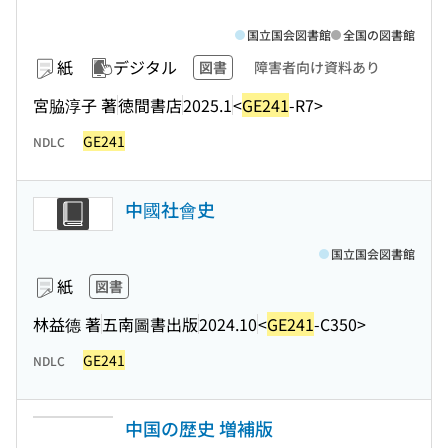
国立国会図書館
全国の図書館
紙
デジタル
図書
障害者向け資料あり
宮脇淳子 著
徳間書店
2025.1
<
GE241
-R7>
GE241
NDLC
中國社會史
国立国会図書館
紙
図書
林益德 著
五南圖書出版
2024.10
<
GE241
-C350>
GE241
NDLC
中国の歴史 増補版