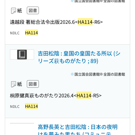
国立国会図書館
全国の図書館
紙
図書
遠越段 著
総合法令出版
2026.6
<
HA114
-R6>
HA114
NDLC
吉田松陰 : 皇国の皇国たる所以 (シ
リーズ萩ものがたり ; 89)
国立国会図書館
全国の図書館
紙
図書
桐原健真
萩ものがたり
2026.4
<
HA114
-R5>
HA114
NDLC
高野長英と吉田松陰 : 日本の夜明
けを夢みた男たち (コミュニテ