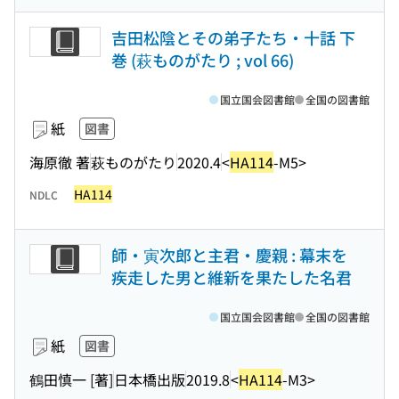
吉田松陰とその弟子たち・十話 下
巻 (萩ものがたり ; vol 66)
国立国会図書館
全国の図書館
紙
図書
海原徹 著
萩ものがたり
2020.4
<
HA114
-M5>
HA114
NDLC
師・寅次郎と主君・慶親 : 幕末を
疾走した男と維新を果たした名君
国立国会図書館
全国の図書館
紙
図書
鶴田慎一 [著]
日本橋出版
2019.8
<
HA114
-M3>