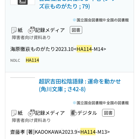
ズ萩ものがたり ; 79)
国立国会図書館
全国の図書館
紙
記録メディア
図書
障害者向け資料あり
海原徹
萩ものがたり
2023.10
<
HA114
-M14>
HA114
NDLC
超訳吉田松陰語録 : 運命を動かせ
(角川文庫 ; さ42-8)
国立国会図書館
全国の図書館
紙
記録メディア
デジタル
図書
障害者向け資料あり
齋藤孝 [著]
KADOKAWA
2023.9
<
HA114
-M13>