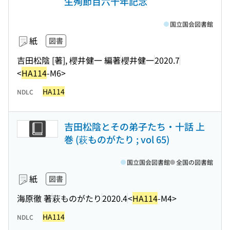
生殉節百六十年記念
国立国会図書館
紙
図書
吉田松陰 [著], 櫻井健一 編著
櫻井健一
2020.7
<
HA114
-M6>
HA114
NDLC
吉田松陰とその弟子たち・十話 上
巻 (萩ものがたり ; vol 65)
国立国会図書館
全国の図書館
紙
図書
海原徹 著
萩ものがたり
2020.4
<
HA114
-M4>
HA114
NDLC