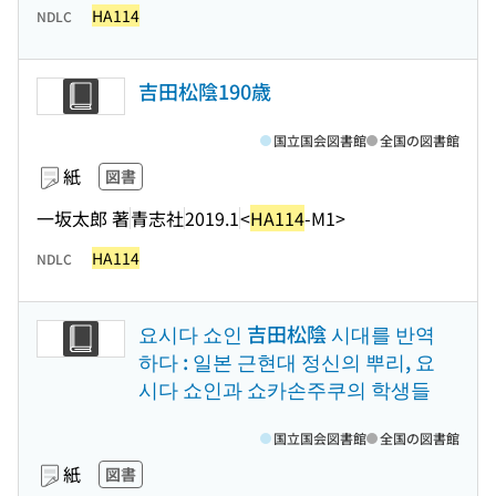
HA114
NDLC
吉田松陰190歳
国立国会図書館
全国の図書館
紙
図書
一坂太郎 著
青志社
2019.1
<
HA114
-M1>
HA114
NDLC
요시다 쇼인 吉田松陰 시대를 반역
하다 : 일본 근현대 정신의 뿌리, 요
시다 쇼인과 쇼카손주쿠의 학생들
国立国会図書館
全国の図書館
紙
図書