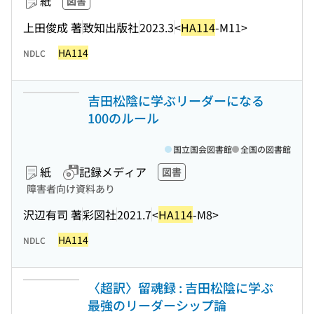
紙
図書
上田俊成 著
致知出版社
2023.3
<
HA114
-M11>
HA114
NDLC
吉田松陰に学ぶリーダーになる
100のルール
国立国会図書館
全国の図書館
紙
記録メディア
図書
障害者向け資料あり
沢辺有司 著
彩図社
2021.7
<
HA114
-M8>
HA114
NDLC
〈超訳〉留魂録 : 吉田松陰に学ぶ
最強のリーダーシップ論