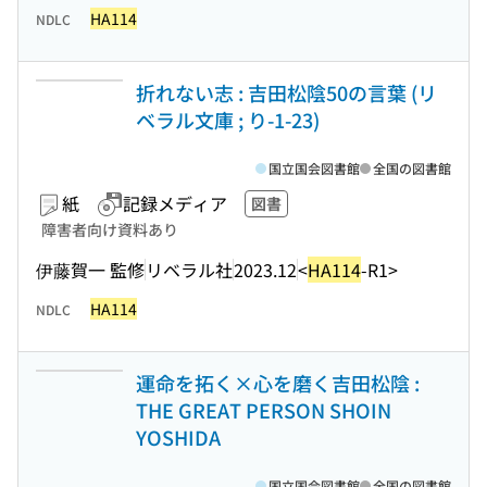
HA114
NDLC
折れない志 : 吉田松陰50の言葉 (リ
ベラル文庫 ; り-1-23)
国立国会図書館
全国の図書館
紙
記録メディア
図書
障害者向け資料あり
伊藤賀一 監修
リベラル社
2023.12
<
HA114
-R1>
HA114
NDLC
運命を拓く×心を磨く吉田松陰 :
THE GREAT PERSON SHOIN
YOSHIDA
国立国会図書館
全国の図書館