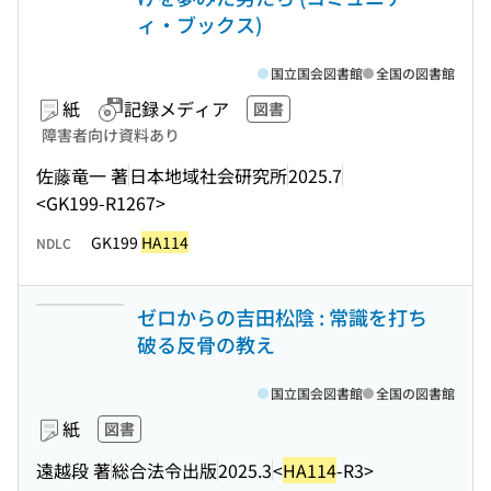
ィ・ブックス)
国立国会図書館
全国の図書館
紙
記録メディア
図書
障害者向け資料あり
佐藤竜一 著
日本地域社会研究所
2025.7
<GK199-R1267>
GK199
HA114
NDLC
ゼロからの吉田松陰 : 常識を打ち
破る反骨の教え
国立国会図書館
全国の図書館
紙
図書
遠越段 著
総合法令出版
2025.3
<
HA114
-R3>