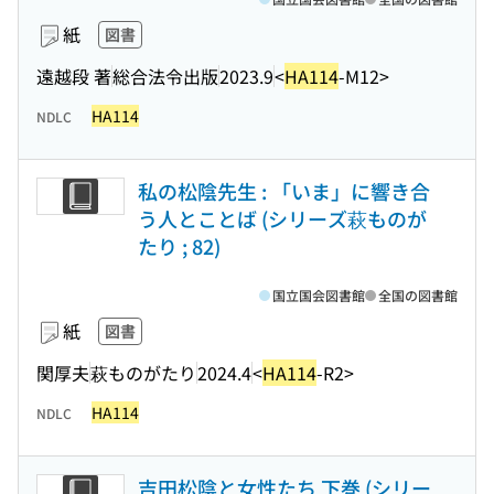
紙
図書
遠越段 著
総合法令出版
2023.9
<
HA114
-M12>
HA114
NDLC
私の松陰先生 : 「いま」に響き合
う人とことば (シリーズ萩ものが
たり ; 82)
国立国会図書館
全国の図書館
紙
図書
関厚夫
萩ものがたり
2024.4
<
HA114
-R2>
HA114
NDLC
吉田松陰と女性たち 下巻 (シリー