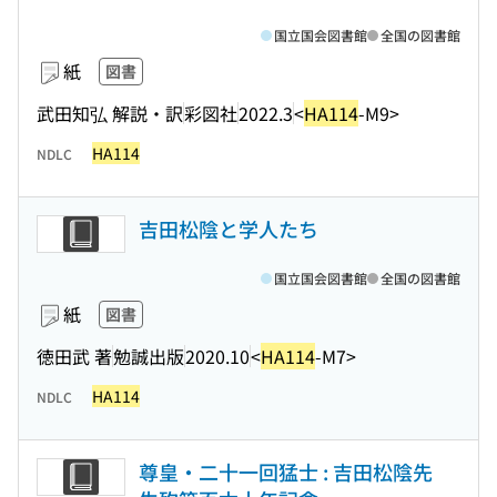
国立国会図書館
全国の図書館
紙
図書
武田知弘 解説・訳
彩図社
2022.3
<
HA114
-M9>
HA114
NDLC
吉田松陰と学人たち
国立国会図書館
全国の図書館
紙
図書
徳田武 著
勉誠出版
2020.10
<
HA114
-M7>
HA114
NDLC
尊皇・二十一回猛士 : 吉田松陰先