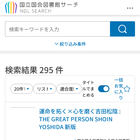
メニ
本文へ移動
検索
絞り込み条件
検索結果 295 件
一括
タイト
お気
ルでま
に入
とめる
り
運命を拓く×心を磨く吉田松陰 :
THE GREAT PERSON SHOIN
YOSHIDA 新版