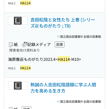
HA114
NDLC
吉田松陰と女性たち 上巻 (シリー
ズ萩ものがたり ; 78)
国立国会図書館
全国の図書館
紙
記録メディア
図書
障害者向け資料あり
海原徹
萩ものがたり
2023.4
<
HA114
-M10>
HA114
NDLC
熱誠の人吉田松陰語録に学ぶ人間
力を高める生き方
国立国会図書館
全国の図書館