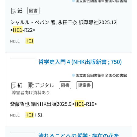
国立国会図書館
全国の図書館
紙
図書
シャルル・ペパン 著, 永田千奈 訳
草思社
2025.12
<
HC1
-R22>
HC1
NDLC
哲学史入門 4 (NHK出版新書 ; 750)
国立国会図書館
全国の図書館
紙
デジタル
図書
児童書
障害者向け資料あり
斎藤哲也 編
NHK出版
2025.9
<
HC1
-R19>
HC1
H51
NDLC
流れることへの哲学 : 存在の花を