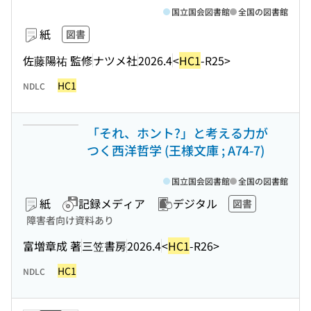
国立国会図書館
全国の図書館
紙
図書
佐藤陽祐 監修
ナツメ社
2026.4
<
HC1
-R25>
HC1
NDLC
「それ、ホント?」と考える力が
つく西洋哲学 (王様文庫 ; A74-7)
国立国会図書館
全国の図書館
紙
記録メディア
デジタル
図書
障害者向け資料あり
富増章成 著
三笠書房
2026.4
<
HC1
-R26>
HC1
NDLC