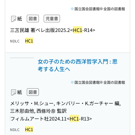
国立国会図書館
全国の図書館
紙
図書
児童書
三苫民雄 著
ベレ出版
2025.2
<
HC1
-R14>
HC1
NDLC
女の子のための西洋哲学入門 : 思
考する人生へ
国立国会図書館
全国の図書館
紙
図書
メリッサ・M.シュー, キンバリー・K.ガーチャー 編,
三木那由他, 西條玲奈 監訳
フィルムアート社
2024.11
<
HC1
-R13>
HC1
NDLC