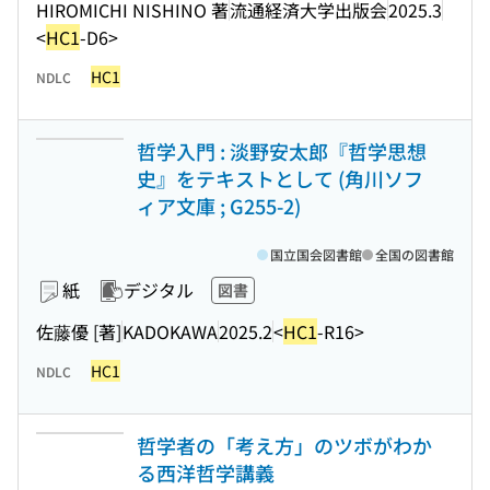
HIROMICHI NISHINO 著
流通経済大学出版会
2025.3
<
HC1
-D6>
HC1
NDLC
哲学入門 : 淡野安太郎『哲学思想
史』をテキストとして (角川ソフ
ィア文庫 ; G255-2)
国立国会図書館
全国の図書館
紙
デジタル
図書
佐藤優 [著]
KADOKAWA
2025.2
<
HC1
-R16>
HC1
NDLC
哲学者の「考え方」のツボがわか
る西洋哲学講義