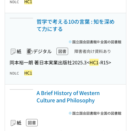
HC1
NDLC
哲学で考える10の言葉 : 知を深め
て力にする
国立国会図書館
全国の図書館
紙
デジタル
図書
障害者向け資料あり
岡本裕一朗 著
日本実業出版社
2025.3
<
HC1
-R15>
HC1
NDLC
A Brief History of Western
Culture and Philosophy
国立国会図書館
全国の図書館
紙
図書