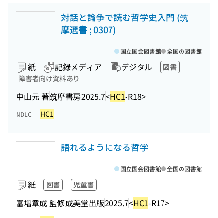
対話と論争で読む哲学史入門 (筑
摩選書 ; 0307)
国立国会図書館
全国の図書館
紙
記録メディア
デジタル
図書
障害者向け資料あり
中山元 著
筑摩書房
2025.7
<
HC1
-R18>
HC1
NDLC
語れるようになる哲学
国立国会図書館
全国の図書館
紙
図書
児童書
富増章成 監修
成美堂出版
2025.7
<
HC1
-R17>