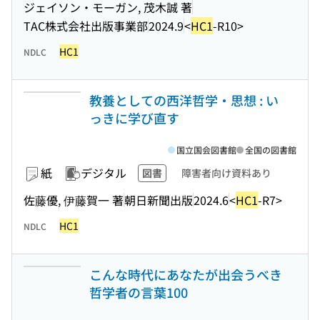
ジェイソン・モーガン, 茂木誠 著
TAC株式会社出版事業部
2024.9
<
HC1
-R10>
HC1
NDLC
教養としての西洋哲学・思想 : い
っきに学び直す
国立国会図書館
全国の図書館
紙
デジタル
図書
障害者向け資料あり
佐藤優, 伊藤賀一 著
朝日新聞出版
2024.6
<
HC1
-R7>
HC1
NDLC
こんな時代にあなたが出会うべき
哲学者の言葉100