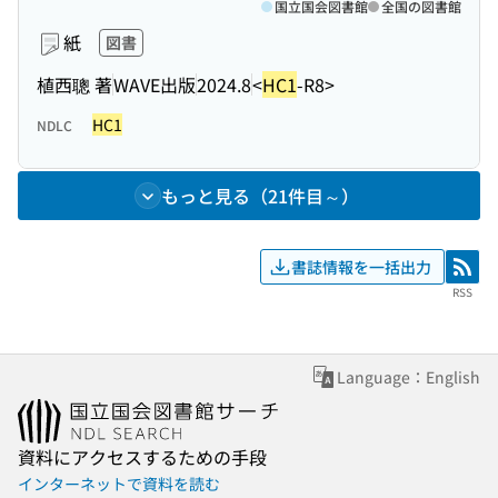
国立国会図書館
全国の図書館
紙
図書
植西聰 著
WAVE出版
2024.8
<
HC1
-R8>
HC1
NDLC
もっと見る（21件目～）
書誌情報を一括出力
RSS
RSS
Language：English
資料にアクセスするための手段
インターネットで資料を読む