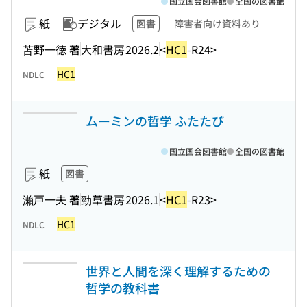
国立国会図書館
全国の図書館
紙
デジタル
図書
障害者向け資料あり
苫野一徳 著
大和書房
2026.2
<
HC1
-R24>
HC1
NDLC
ムーミンの哲学 ふたたび
国立国会図書館
全国の図書館
紙
図書
瀨戸一夫 著
勁草書房
2026.1
<
HC1
-R23>
HC1
NDLC
世界と人間を深く理解するための
哲学の教科書