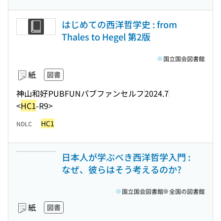
はじめての西洋哲学史 : from
Thales to Hegel 第2版
国立国会図書館
紙
図書
神山和好
PUBFUNパブファンセルフ
2024.7
<
HC1
-R9>
HC1
NDLC
日本人が学ぶべき西洋哲学入門 :
なぜ、彼らはそう考えるのか?
国立国会図書館
全国の図書館
紙
図書