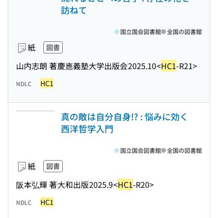
訪ねて
国立国会図書館
全国の図書館
紙
図書
山内志朗 著
慶應義塾大学出版会
2025.10
<
HC1
-R21>
HC1
NDLC
真の敵は自分自身!? : 悩みに効く
西洋哲学入門
国立国会図書館
全国の図書館
紙
図書
阪本弘輝 著
大和出版
2025.9
<
HC1
-R20>
HC1
NDLC