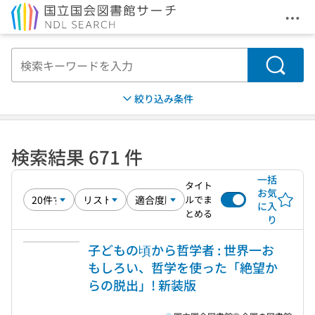
メニ
本文へ移動
検索
絞り込み条件
検索結果 671 件
一括
タイト
お気
ルでま
に入
とめる
り
子どもの頃から哲学者 : 世界一お
もしろい、哲学を使った「絶望か
らの脱出」! 新装版