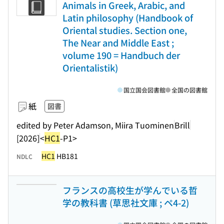
Animals in Greek, Arabic, and
Latin philosophy (Handbook of
Oriental studies. Section one,
The Near and Middle East ;
volume 190 = Handbuch der
Orientalistik)
国立国会図書館
全国の図書館
紙
図書
edited by Peter Adamson, Miira Tuominen
Brill
[2026]
<
HC1
-P1>
HC1
HB181
NDLC
フランスの高校生が学んでいる哲
学の教科書 (草思社文庫 ; ペ4-2)