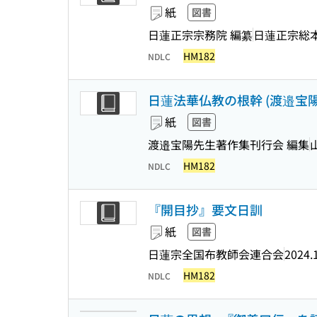
紙
図書
日蓮正宗宗務院 編纂
日蓮正宗総
HM182
NDLC
日蓮法華仏教の根幹 (渡邉宝陽先
紙
図書
渡邉宝陽先生著作集刊行会 編集
HM182
NDLC
『開目抄』要文日訓
紙
図書
日蓮宗全国布教師会連合会
2024.
HM182
NDLC