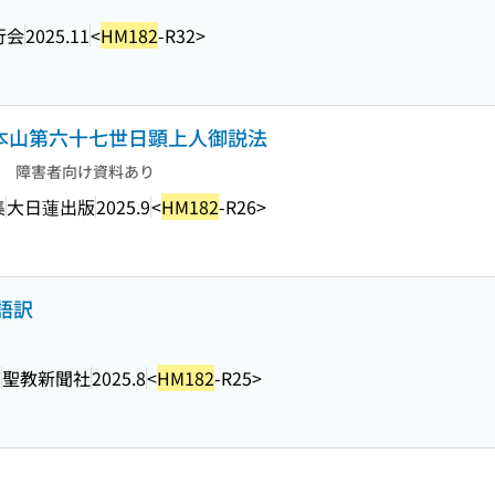
行会
2025.11
<
HM182
-R32>
総本山第六十七世日顕上人御説法
障害者向け資料あり
集
大日蓮出版
2025.9
<
HM182
-R26>
代語訳
編
聖教新聞社
2025.8
<
HM182
-R25>