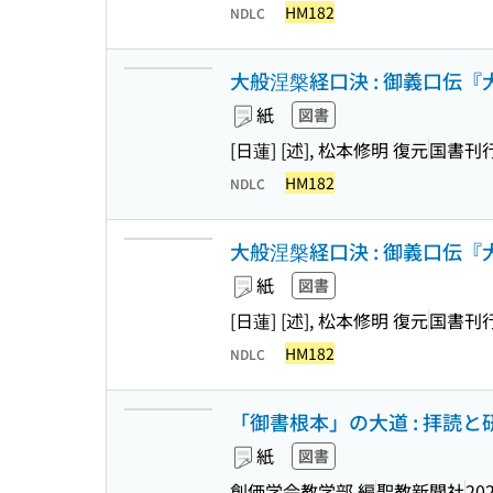
HM182
NDLC
大般涅槃経口決 : 御義口伝『大
紙
図書
[日蓮] [述], 松本修明 復元
国書刊
HM182
NDLC
大般涅槃経口決 : 御義口伝『大
紙
図書
[日蓮] [述], 松本修明 復元
国書刊
HM182
NDLC
「御書根本」の大道 : 拝読
紙
図書
創価学会教学部 編
聖教新聞社
202