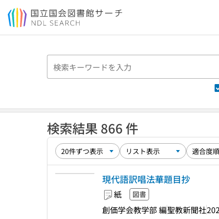
本文へ移動
検索結果 866 件
現代語訳唱法華題目抄
紙
図書
創価学会教学部 編
聖教新聞社
202