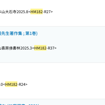
本山大石寺
2025.8
<
HM182
-R27>
生著作集 ; 第1巻)
山喜房佛書林
2025.3
<
HM182
-R37>
10
<
HM182
-R24>