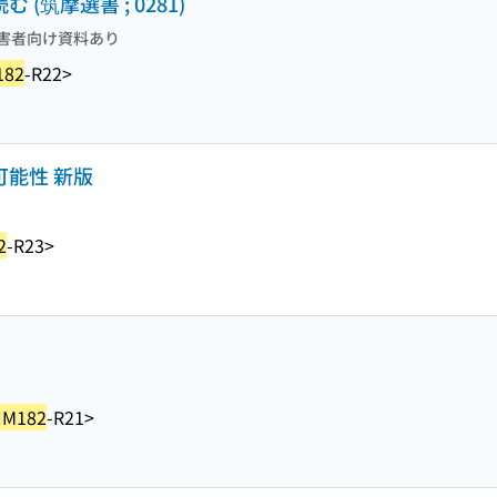
(筑摩選書 ; 0281)
害者向け資料あり
182
-R22>
可能性 新版
2
-R23>
HM182
-R21>