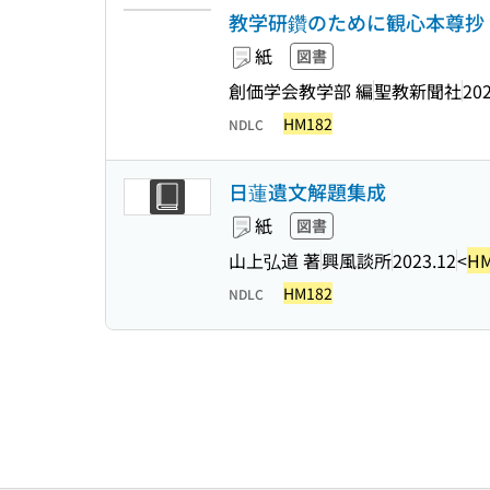
教学研鑽のために観心本尊抄 :
紙
図書
創価学会教学部 編
聖教新聞社
202
HM182
NDLC
日蓮遺文解題集成
紙
図書
山上弘道 著
興風談所
2023.12
<
HM
HM182
NDLC