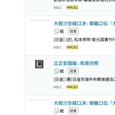
HM182
NDLC
大般涅槃経口決 : 御義口伝『大
紙
図書
[日蓮] [述], 松本修明 復元
国書刊
HM182
NDLC
立正安国論 : 和英対照
紙
図書
[日蓮] [著]
日蓮宗海外布教後援会
HM182
NDLC
大般涅槃経口決 : 御義口伝『大
紙
図書