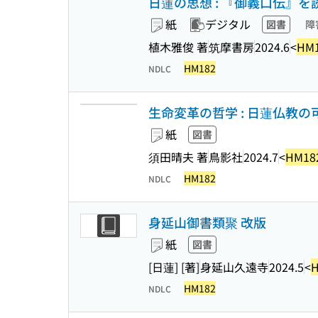
日蓮の思想 : 『御義口伝』を読む 
紙
デジタル
図書
障
植木雅俊 著
筑摩書房
2024.6
<
HM
HM182
NDLC
生命変革の哲学 : 日蓮仏教の
紙
図書
須田晴夫 著
鳥影社
2024.7
<
HM18
HM182
NDLC
身延山御書類聚 改版
紙
図書
[日蓮] [著]
身延山久遠寺
2024.5
<
HM182
NDLC