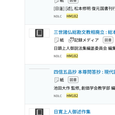
紙
図書
[日蓮] [述], 松本修明 復元
国書刊
HM182
NDLC
三世諸仏総勘文教相廃立 : 
紙
記録メディア
図書
日顕上人御説法集編纂委員会 編
HM182
NDLC
四信五品抄 本尊問答抄 : 現
紙
図書
池田大作 監修, 創価学会教学部 
HM182
NDLC
日寛上人御述作集