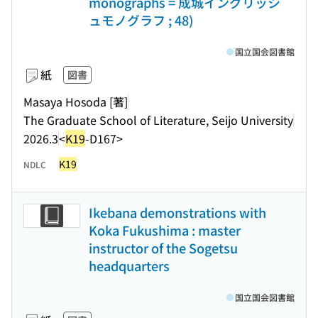
monographs = 成城イングリッシ
ュモノグラフ ; 48)
国立国会図書館
紙
図書
Masaya Hosoda [著]
The Graduate School of Literature, Seijo University
2026.3
<
K19
-D167>
K19
NDLC
Ikebana demonstrations with
Koka Fukushima : master
instructor of the Sogetsu
headquarters
国立国会図書館