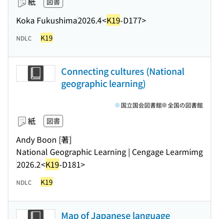
紙
図書
Koka Fukushima
2026.4
<
K19
-D177>
K19
NDLC
Connecting cultures (National
geographic learning)
国立国会図書館
全国の図書館
紙
図書
Andy Boon [著]
National Geographic Learning | Cengage Learmimg
2026.2
<
K19
-D181>
K19
NDLC
Map of Japanese language