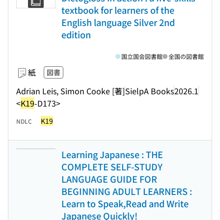
textbook for learners of the
English language Silver 2nd
edition
国立国会図書館
全国の図書館
紙
図書
Adrian Leis, Simon Cooke [著]
SielpA Books
2026.1
<
K19
-D173>
K19
NDLC
Learning Japanese : THE
COMPLETE SELF-STUDY
LANGUAGE GUIDE FOR
BEGINNING ADULT LEARNERS :
Learn to Speak,Read and Write
Japanese Quickly!