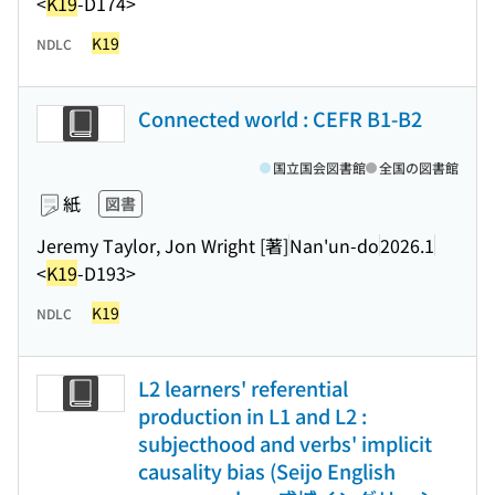
<
K19
-D174>
K19
NDLC
Connected world : CEFR B1-B2
国立国会図書館
全国の図書館
紙
図書
Jeremy Taylor, Jon Wright [著]
Nan'un-do
2026.1
<
K19
-D193>
K19
NDLC
L2 learners' referential
production in L1 and L2 :
subjecthood and verbs' implicit
causality bias (Seijo English