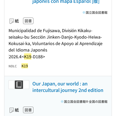
japonés con mapa Español [版]
国立国会図書館
紙
図書
Municipalidad de Fujisawa, División Kikaku-
seisaku-bu Sección Jinken-Danjo-Kyodo-Heiwa-
Kokusai-ka, Voluntarios de Apoyo al Aprendizaje
del Idioma Japonés
2026.4
<
K19
-D188>
K19
NDLC
Our Japan, our world : an
intercultural journey 2nd edition
国立国会図書館
全国の図書館
紙
図書