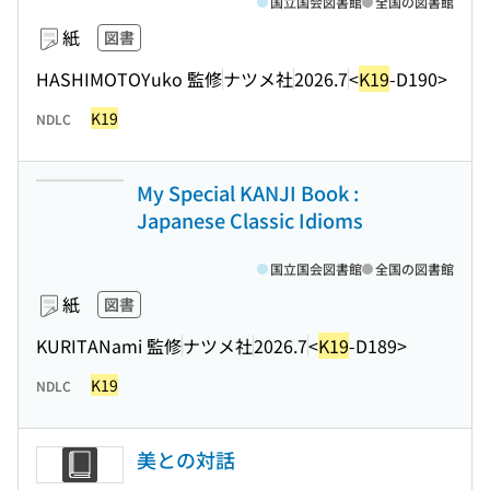
国立国会図書館
全国の図書館
紙
図書
HASHIMOTOYuko 監修
ナツメ社
2026.7
<
K19
-D190>
K19
NDLC
My Special KANJI Book :
Japanese Classic Idioms
国立国会図書館
全国の図書館
紙
図書
KURITANami 監修
ナツメ社
2026.7
<
K19
-D189>
K19
NDLC
美との対話