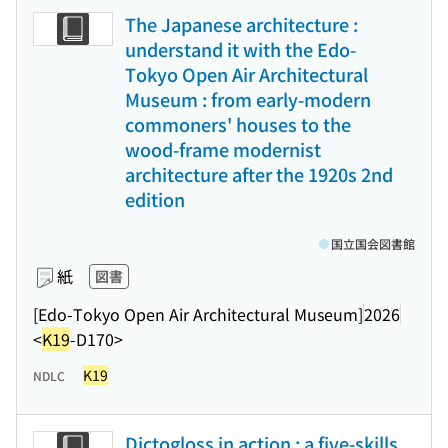
The Japanese architecture :
understand it with the Edo-
Tokyo Open Air Architectural
Museum : from early-modern
commoners' houses to the
wood-frame modernist
architecture after the 1920s 2nd
edition
国立国会図書館
紙
図書
[Edo-Tokyo Open Air Architectural Museum]
2026
<
K19
-D170>
K19
NDLC
Dictogloss in action : a five-skills