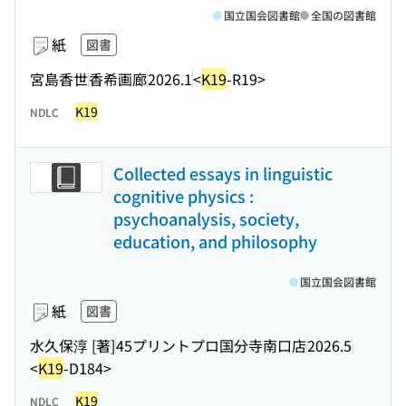
国立国会図書館
全国の図書館
紙
図書
宮島香世
香希画廊
2026.1
<
K19
-R19>
K19
NDLC
Collected essays in linguistic
cognitive physics :
psychoanalysis, society,
education, and philosophy
国立国会図書館
紙
図書
水久保淳 [著]
45プリントプロ国分寺南口店
2026.5
<
K19
-D184>
K19
NDLC