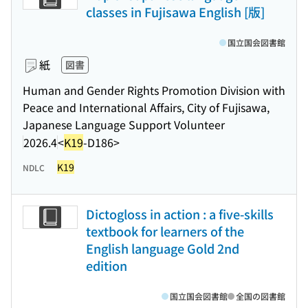
classes in Fujisawa English [版]
国立国会図書館
紙
図書
Human and Gender Rights Promotion Division with
Peace and International Affairs, City of Fujisawa,
Japanese Language Support Volunteer
2026.4
<
K19
-D186>
K19
NDLC
Dictogloss in action : a five-skills
textbook for learners of the
English language Gold 2nd
edition
国立国会図書館
全国の図書館