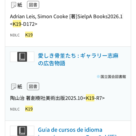
紙
図書
Adrian Leis, Simon Cooke [著]
SielpA Books
2026.1
<
K19
-D172>
K19
NDLC
愛しき骨董たち : ギャラリー志麻
の広告物語
国立国会図書館
紙
図書
陶山治 著
創樹社美術出版
2025.10
<
K19
-R7>
K19
NDLC
Guía de cursos de idioma