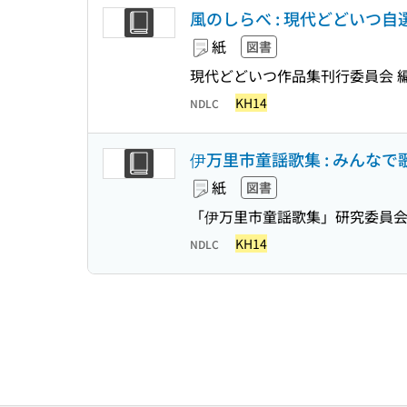
風のしらべ : 現代どどいつ
紙
図書
現代どどいつ作品集刊行委員会 
KH14
NDLC
伊万里市童謡歌集 : みんな
紙
図書
「伊万里市童謡歌集」研究委員会
KH14
NDLC