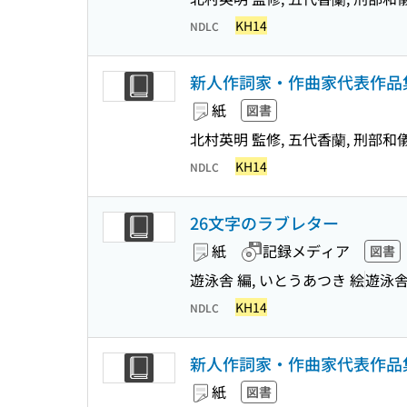
KH14
NDLC
新人作詞家・作曲家代表作品集 
紙
図書
北村英明 監修, 五代香蘭, 刑部和
KH14
NDLC
26文字のラブレター
紙
記録メディア
図書
遊泳舎 編, いとうあつき 絵
遊泳
KH14
NDLC
新人作詞家・作曲家代表作品集 
紙
図書