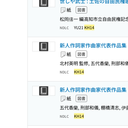
世しや武士 : 土佐の自由民権
紙
図書
松岡僖一 編
高知市立自由民権記
YU21
KH14
NDLC
新人作詞家作曲家代表作品集 :
紙
図書
北村英明 監修, 五代香蘭, 刑部和
KH14
NDLC
新人作詞家作曲家代表作品集 :
紙
図書
五代香蘭, 刑部和儀, 棚橋清志, 
KH14
NDLC