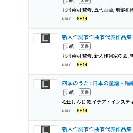
紙
図書
北村英明 監修, 五代香蘭, 刑部和
KH14
NDLC
新人作詞家作曲家代表作品集 :
紙
図書
北村英明 監修, 新人作詞家の会,
KH14
NDLC
四季のうた : 日本の童謡・唱
紙
図書
松田けんじ 絵
イデア・インステ
KH14
NDLC
新人作詞家作曲家代表作品集 :