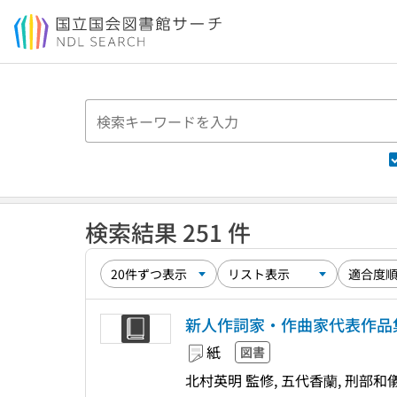
本文へ移動
検索結果 251 件
新人作詞家・作曲家代表作品集 
紙
図書
北村英明 監修, 五代香蘭, 刑部和