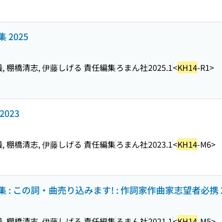
2025
儀, 棚橋清志, 伊藤しげる 責任編集
ろまん社
2025.1
<
KH14
-R1>
023
儀, 棚橋清志, 伊藤しげる 責任編集
ろまん社
2023.1
<
KH14
-M6>
: この詞・曲売り込みます! : 作詞家作曲家志望者必携 2
儀, 棚橋清志, 伊藤しげる 責任編集
ろまん社
2021.1
<
KH14
-M5>