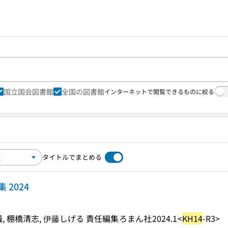
国立国会図書館
全国の図書館
インターネットで閲覧できるものに絞る
タイトルでまとめる
2024
儀, 棚橋清志, 伊藤しげる 責任編集
ろまん社
2024.1
<
KH14
-R3>