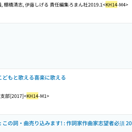
儀, 棚橋清志, 伊藤しげる 責任編集
ろまん社
2019.1
<
KH14
-M4>
るこどもと歌える喜楽に歌える
区支部
[2017]
<
KH14
-M1>
 この詞・曲売り込みます! : 作詞家作曲家志望者必須 20