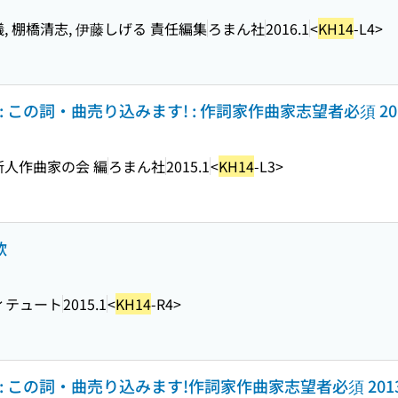
儀, 棚橋清志, 伊藤しげる 責任編集
ろまん社
2016.1
<
KH14
-L4>
 この詞・曲売り込みます! : 作詞家作曲家志望者必須 20
 新人作曲家の会 編
ろまん社
2015.1
<
KH14
-L3>
歌
ィテュート
2015.1
<
KH14
-R4>
 この詞・曲売り込みます!作詞家作曲家志望者必須 201