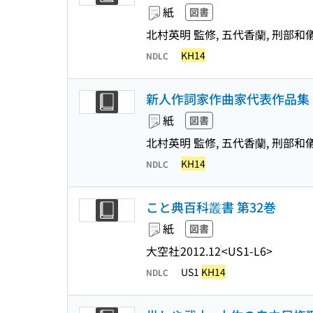
紙
図書
北村英明 監修, 五代香蘭, 刑部和
KH14
NDLC
新人作詞家作曲家代表作品集 :
紙
図書
北村英明 監修, 五代香蘭, 刑部和
KH14
NDLC
こと典百科叢書 第32巻
紙
図書
大空社
2012.12
<US1-L6>
US1
KH14
NDLC