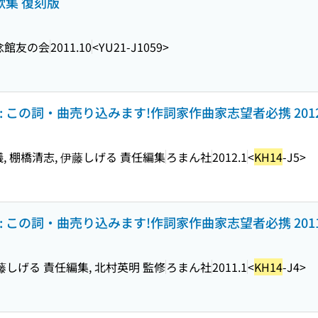
歌集 復刻版
念館友の会
2011.10
<YU21-J1059>
 この詞・曲売り込みます!作詞家作曲家志望者必携 201
儀, 棚橋清志, 伊藤しげる 責任編集
ろまん社
2012.1
<
KH14
-J5>
 この詞・曲売り込みます!作詞家作曲家志望者必携 201
伊藤しげる 責任編集, 北村英明 監修
ろまん社
2011.1
<
KH14
-J4>