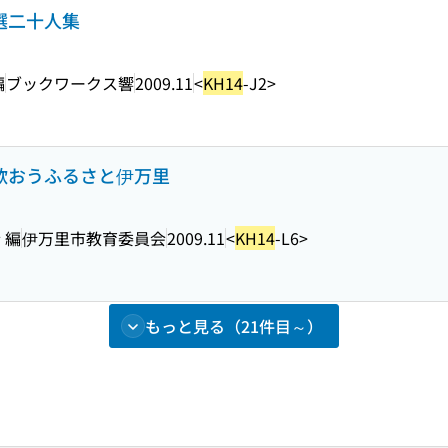
自選二十人集
編
ブックワークス響
2009.11
<
KH14
-J2>
で歌おうふるさと伊万里
 編
伊万里市教育委員会
2009.11
<
KH14
-L6>
もっと見る（21件目～）