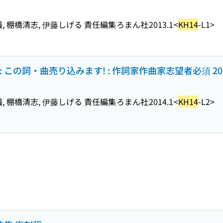
儀, 棚橋清志, 伊藤しげる 責任編集
ろまん社
2013.1
<
KH14
-L1>
 この詞・曲売り込みます! : 作詞家作曲家志望者必須 20
儀, 棚橋清志, 伊藤しげる 責任編集
ろまん社
2014.1
<
KH14
-L2>