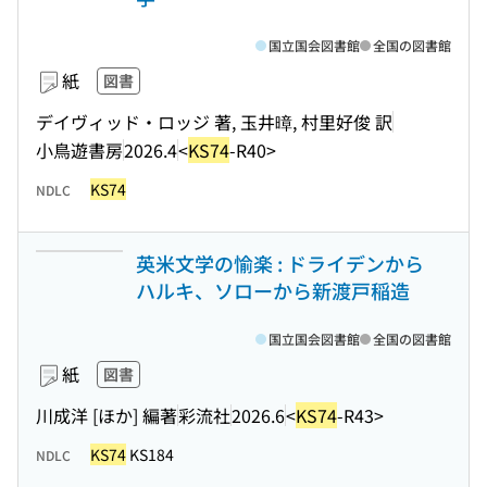
国立国会図書館
全国の図書館
紙
図書
デイヴィッド・ロッジ 著, 玉井暲, 村里好俊 訳
小鳥遊書房
2026.4
<
KS74
-R40>
KS74
NDLC
英米文学の愉楽 : ドライデンから
ハルキ、ソローから新渡戸稲造
国立国会図書館
全国の図書館
紙
図書
川成洋 [ほか] 編著
彩流社
2026.6
<
KS74
-R43>
KS74
KS184
NDLC