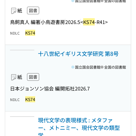
国立国会図書館
全国の図書館
紙
図書
鳥飼真人 編著
小鳥遊書房
2026.5
<
KS74
-R41>
KS74
NDLC
十八世紀イギリス文学研究 第8号
国立国会図書館
全国の図書館
紙
図書
日本ジョンソン協会 編
開拓社
2026.7
KS74
NDLC
現代文学の表現様式 : メタファ
ー、メトニミー、現代文学の類型
学