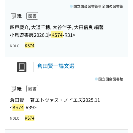
国立国会図書館
全国の図書館
紙
図書
四戸慶介, 大道千穂, 大谷伴子, 大田信良 編著
小鳥遊書房
2026.1
<
KS74
-R31>
KS74
NDLC
倉田賢一論文選
国立国会図書館
紙
図書
倉田賢一 著
エトヴァス・ノイエス
2025.11
<
KS74
-R39>
KS74
NDLC