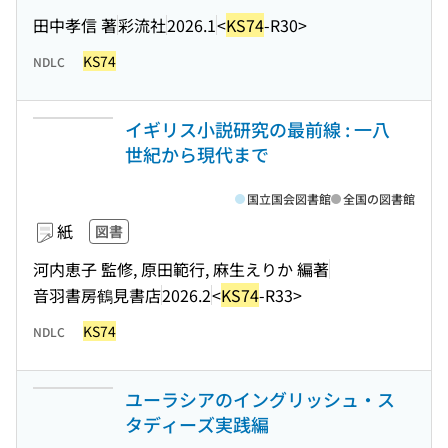
田中孝信 著
彩流社
2026.1
<
KS74
-R30>
KS74
NDLC
イギリス小説研究の最前線 : 一八
世紀から現代まで
国立国会図書館
全国の図書館
紙
図書
河内恵子 監修, 原田範行, 麻生えりか 編著
音羽書房鶴見書店
2026.2
<
KS74
-R33>
KS74
NDLC
ユーラシアのイングリッシュ・ス
タディーズ実践編