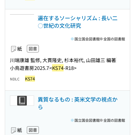
遍在するソーシャリズム : 長い二
〇世紀の文化研究
国立国会図書館
全国の図書館
紙
図書
川端康雄 監修, 大貫隆史, 杉本裕代, 山田雄三 編著
小鳥遊書房
2025.7
<
KS74
-R18>
KS74
NDLC
異質なるもの : 英米文学の視点か
ら
国立国会図書館
全国の図書館
紙
図書