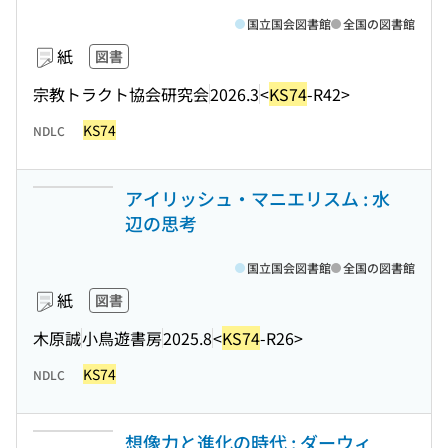
国立国会図書館
全国の図書館
紙
図書
宗教トラクト協会研究会
2026.3
<
KS74
-R42>
KS74
NDLC
アイリッシュ・マニエリスム : 水
辺の思考
国立国会図書館
全国の図書館
紙
図書
木原誠
小鳥遊書房
2025.8
<
KS74
-R26>
KS74
NDLC
想像力と進化の時代 : ダーウィ