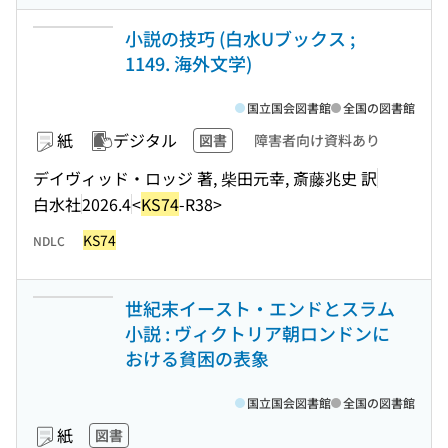
小説の技巧 (白水Uブックス ;
1149. 海外文学)
国立国会図書館
全国の図書館
紙
デジタル
図書
障害者向け資料あり
デイヴィッド・ロッジ 著, 柴田元幸, 斎藤兆史 訳
白水社
2026.4
<
KS74
-R38>
KS74
NDLC
世紀末イースト・エンドとスラム
小説 : ヴィクトリア朝ロンドンに
おける貧困の表象
国立国会図書館
全国の図書館
紙
図書