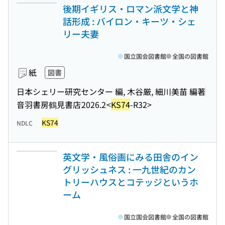
後期イギリス・ロマン派文学と神
話形成 : バイロン・キーツ・シェ
リー夫妻
国立国会図書館
全国の図書館
紙
図書
日本シェリー研究センター 編, 木谷厳, 細川美苗 編著
音羽書房鶴見書店
2026.2
<
KS74
-R32>
KS74
NDLC
英文学・風俗画にみる田舎のイン
グリッシュネス : 一九世紀のカン
トリーハウスとコテッジというホ
ーム
国立国会図書館
全国の図書館