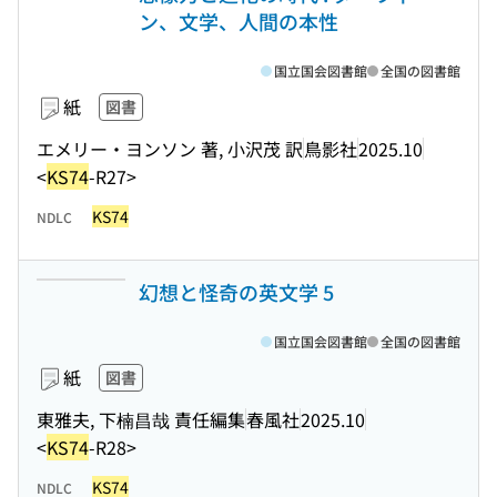
ン、文学、人間の本性
国立国会図書館
全国の図書館
紙
図書
エメリー・ヨンソン 著, 小沢茂 訳
鳥影社
2025.10
<
KS74
-R27>
KS74
NDLC
幻想と怪奇の英文学 5
国立国会図書館
全国の図書館
紙
図書
東雅夫, 下楠昌哉 責任編集
春風社
2025.10
<
KS74
-R28>
KS74
NDLC