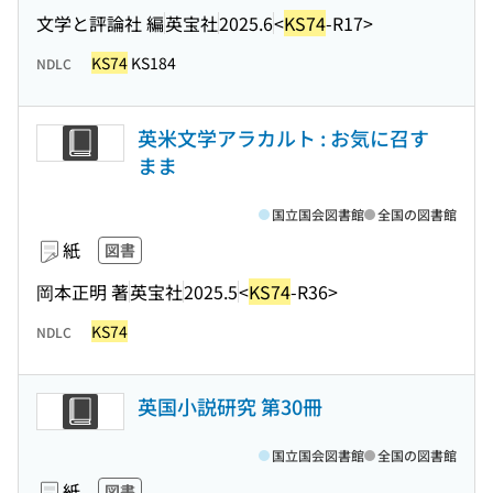
文学と評論社 編
英宝社
2025.6
<
KS74
-R17>
KS74
KS184
NDLC
英米文学アラカルト : お気に召す
まま
国立国会図書館
全国の図書館
紙
図書
岡本正明 著
英宝社
2025.5
<
KS74
-R36>
KS74
NDLC
英国小説研究 第30冊
国立国会図書館
全国の図書館
紙
図書