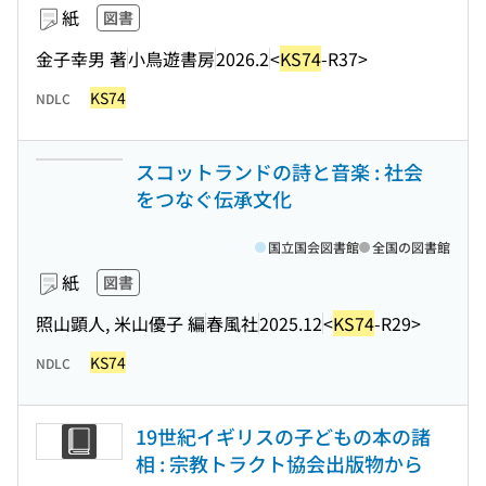
紙
図書
金子幸男 著
小鳥遊書房
2026.2
<
KS74
-R37>
KS74
NDLC
スコットランドの詩と音楽 : 社会
をつなぐ伝承文化
国立国会図書館
全国の図書館
紙
図書
照山顕人, 米山優子 編
春風社
2025.12
<
KS74
-R29>
KS74
NDLC
19世紀イギリスの子どもの本の諸
相 : 宗教トラクト協会出版物から