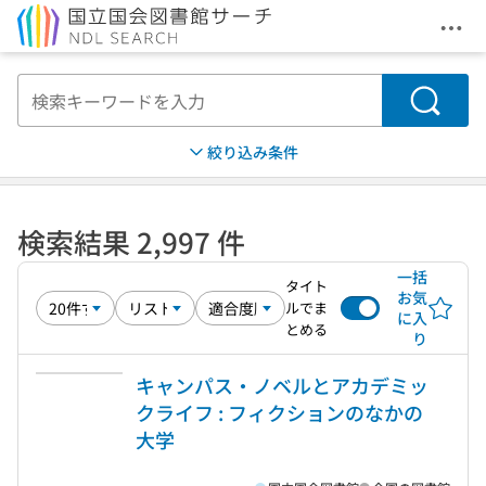
メニ
本文へ移動
検索
絞り込み条件
検索結果 2,997 件
一括
タイト
お気
ルでま
に入
とめる
り
キャンパス・ノベルとアカデミッ
クライフ : フィクションのなかの
大学