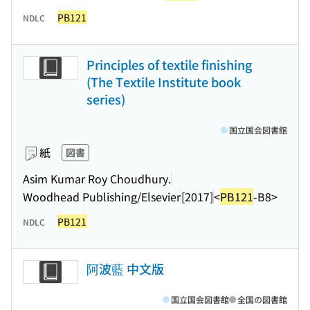
PB121
NDLC
Principles of textile finishing
(The Textile Institute book
series)
国立国会図書館
紙
図書
Asim Kumar Roy Choudhury.
Woodhead Publishing/Elsevier
[2017]
<
PB121
-B8>
PB121
NDLC
阿波藍 中文版
国立国会図書館
全国の図書館