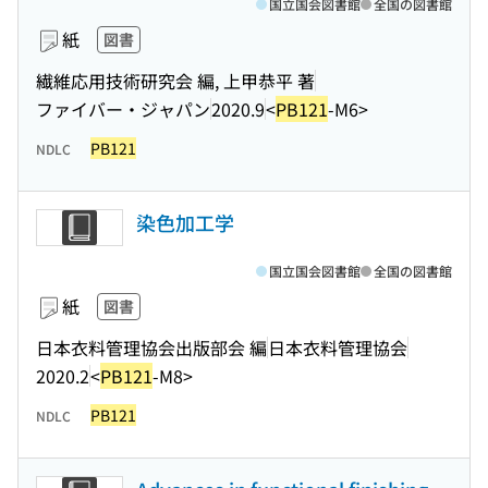
国立国会図書館
全国の図書館
紙
図書
繊維応用技術研究会 編, 上甲恭平 著
ファイバー・ジャパン
2020.9
<
PB121
-M6>
PB121
NDLC
染色加工学
国立国会図書館
全国の図書館
紙
図書
日本衣料管理協会出版部会 編
日本衣料管理協会
2020.2
<
PB121
-M8>
PB121
NDLC