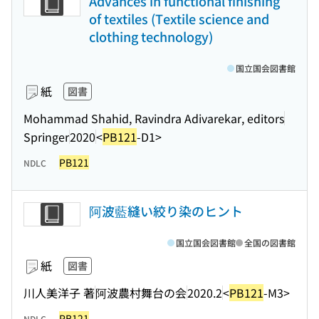
Advances in functional finishing
of textiles (Textile science and
clothing technology)
国立国会図書館
紙
図書
Mohammad Shahid, Ravindra Adivarekar, editors
Springer
2020
<
PB121
-D1>
PB121
NDLC
阿波藍縫い絞り染のヒント
国立国会図書館
全国の図書館
紙
図書
川人美洋子 著
阿波農村舞台の会
2020.2
<
PB121
-M3>
PB121
NDLC