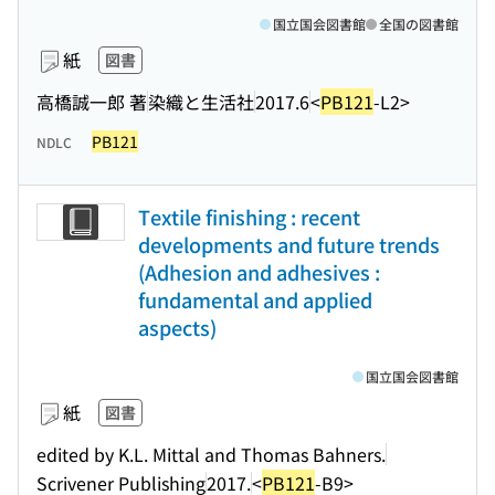
国立国会図書館
全国の図書館
紙
図書
高橋誠一郎 著
染織と生活社
2017.6
<
PB121
-L2>
PB121
NDLC
Textile finishing : recent
developments and future trends
(Adhesion and adhesives :
fundamental and applied
aspects)
国立国会図書館
紙
図書
edited by K.L. Mittal and Thomas Bahners.
Scrivener Publishing
2017.
<
PB121
-B9>