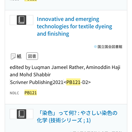
Innovative and emerging
technologies for textile dyeing
and finishing
国立国会図書館
紙
図書
edited by Luqman Jameel Rather, Aminoddin Haji
and Mohd Shabbir
Scrivner Publishing
2021
<
PB121
-D2>
PB121
NDLC
「染色」って何? : やさしい染色の
化学 (技術シリーズ ; 1)