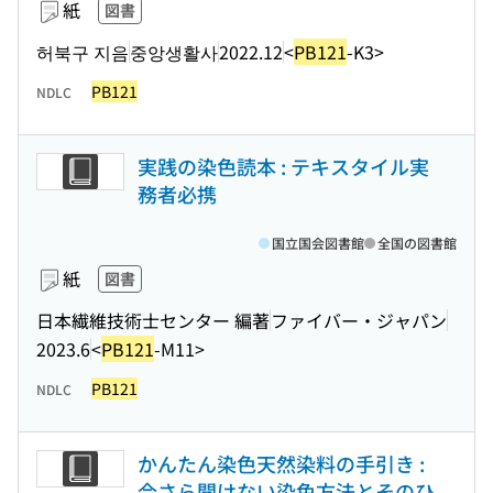
紙
図書
허북구 지음
중앙생활사
2022.12
<
PB121
-K3>
PB121
NDLC
実践の染色読本 : テキスタイル実
務者必携
国立国会図書館
全国の図書館
紙
図書
日本繊維技術士センター 編著
ファイバー・ジャパン
2023.6
<
PB121
-M11>
PB121
NDLC
かんたん染色天然染料の手引き :
今さら聞けない染色方法とそのひ