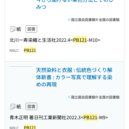
みつ
国立国会図書館
全国の図書館
紙
図書
北川一寿
染織と生活社
2022.4
<
PB121
-M10>
PB121
NDLC
天然染料と衣服 : 伝統色づくり解
体新書 : カラー写真で理解する染
めの再現
国立国会図書館
全国の図書館
紙
図書
青木正明 著
日刊工業新聞社
2022.3
<
PB121
-M9>
PB121
NDLC