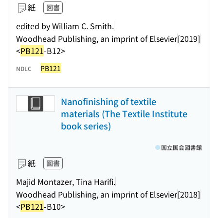
紙
図書
edited by William C. Smith.
Woodhead Publishing, an imprint of Elsevier
[2019]
<
PB121
-B12>
PB121
NDLC
Nanofinishing of textile
materials (The Textile Institute
book series)
国立国会図書館
紙
図書
Majid Montazer, Tina Harifi.
Woodhead Publishing, an imprint of Elsevier
[2018]
<
PB121
-B10>