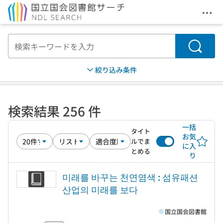
メニ
本文へ移動
検索
絞り込み条件
検索結果 256 件
一括
タイト
お気
ルでま
に入
とめる
り
미래를 바꾸는 천연염색 : 섬유패션
산업의 미래를 보다
国立国会図書館