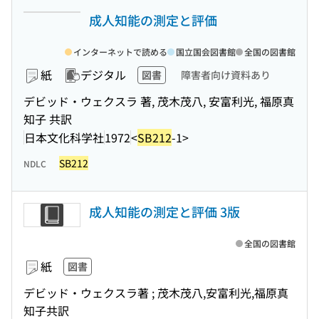
成人知能の測定と評価
インターネットで読める
国立国会図書館
全国の図書館
紙
デジタル
図書
障害者向け資料あり
デビッド・ウェクスラ 著, 茂木茂八, 安富利光, 福原真
知子 共訳
日本文化科学社
1972
<
SB212
-1>
SB212
NDLC
成人知能の測定と評価 3版
全国の図書館
紙
図書
デビッド・ウェクスラ著 ; 茂木茂八,安富利光,福原真
知子共訳