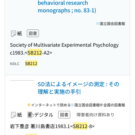
behavioral research
monographs ; no. 83-1)
国立国会図書館
紙
図書
Society of Multivariate Experimental Psychology
c1983.
<
SB212
-A2>
SB212
NDLC
SD法によるイメージの測定 : その
理解と実施の手引
インターネットで読める
国立国会図書館
全国の図書館
紙
デジタル
図書
障害者向け資料あり
岩下豊彦 著
川島書店
1983.1
<
SB212
-8>