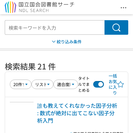
メニ
本文へ移動
検索
絞り込み条件
検索結果 21 件
一括
タイト
お気
ルでま
に入
とめる
り
誰も教えてくれなかった因子分析
: 数式が絶対に出てこない因子分
析入門