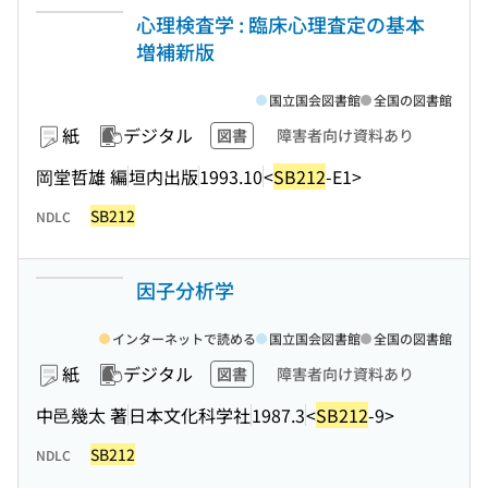
心理検査学 : 臨床心理査定の基本
増補新版
国立国会図書館
全国の図書館
紙
デジタル
図書
障害者向け資料あり
岡堂哲雄 編
垣内出版
1993.10
<
SB212
-E1>
SB212
NDLC
因子分析学
インターネットで読める
国立国会図書館
全国の図書館
紙
デジタル
図書
障害者向け資料あり
中邑幾太 著
日本文化科学社
1987.3
<
SB212
-9>
SB212
NDLC