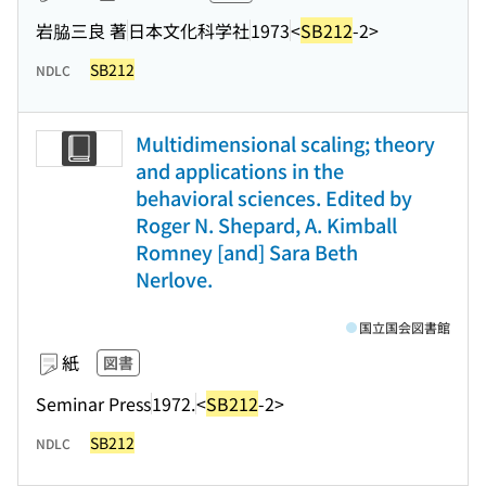
岩脇三良 著
日本文化科学社
1973
<
SB212
-2>
SB212
NDLC
Multidimensional scaling; theory
and applications in the
behavioral sciences. Edited by
Roger N. Shepard, A. Kimball
Romney [and] Sara Beth
Nerlove.
国立国会図書館
紙
図書
Seminar Press
1972.
<
SB212
-2>
SB212
NDLC