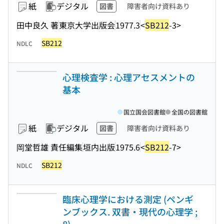
紙
デジタル
図書
障害者向け資料あり
田中良久 著
東京大学出版会
1977.3
<
SB212
-3>
SB212
NDLC
心理検査学 : 心理アセスメントの
基本
国立国会図書館
全国の図書館
紙
デジタル
図書
障害者向け資料あり
岡堂哲雄 責任編集
垣内出版
1975.6
<
SB212
-7>
SB212
NDLC
臨床心理学における測定 (ペンギ
ンブックス. 双書・現代の心理学 ;