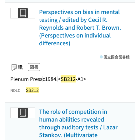
Perspectives on bias in mental
testing / edited by Cecil R.
Reynolds and Robert T. Brown.
(Perspectives on individual
differences)
国立国会図書館
紙
図書
Plenum Press
c1984.
<
SB212
-A1>
SB212
NDLC
The role of competition in
human abilities revealed
through auditory tests / Lazar
Stankov. (Multivariate