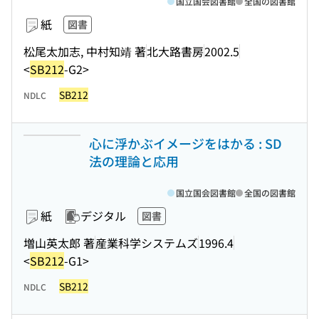
国立国会図書館
全国の図書館
紙
図書
松尾太加志, 中村知靖 著
北大路書房
2002.5
<
SB212
-G2>
SB212
NDLC
心に浮かぶイメージをはかる : SD
法の理論と応用
国立国会図書館
全国の図書館
紙
デジタル
図書
増山英太郎 著
産業科学システムズ
1996.4
<
SB212
-G1>
SB212
NDLC