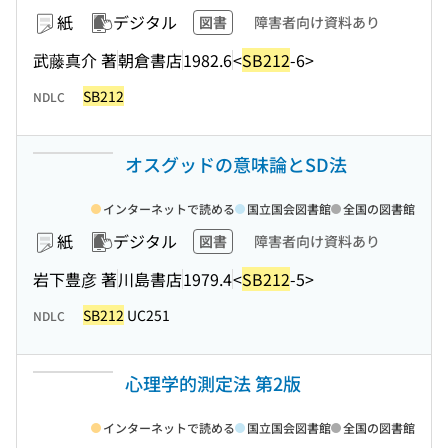
紙
デジタル
図書
障害者向け資料あり
武藤真介 著
朝倉書店
1982.6
<
SB212
-6>
SB212
NDLC
オスグッドの意味論とSD法
インターネットで読める
国立国会図書館
全国の図書館
紙
デジタル
図書
障害者向け資料あり
岩下豊彦 著
川島書店
1979.4
<
SB212
-5>
SB212
UC251
NDLC
心理学的測定法 第2版
インターネットで読める
国立国会図書館
全国の図書館