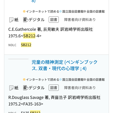
8)
インターネットで読める
国立国会図書館
全国の図書館
紙
デジタル
図書
障害者向け資料あり
C.E.Gathercole 著, 辰見敏夫 訳
岩崎学術出版社
1975.6
<
SB212
-4>
SB212
NDLC
児童の精神測定 (ペンギンブック
ス. 双書・現代の心理学 ; 4)
インターネットで読める
国立国会図書館
全国の図書館
紙
デジタル
図書
障害者向け資料あり
R.Douglass Savage 著, 斉藤浩子 訳
岩崎学術出版社
1975.2
<FA35-163>
FA35
SB212
NDLC