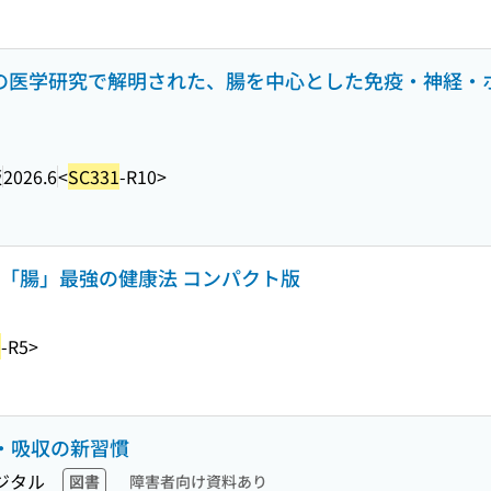
最新の医学研究で解明された、腸を中心とした免疫・神経・
版
2026.6
<
SC331
-R10>
える「腸」最強の健康法 コンパクト版
1
-R5>
化・吸収の新習慣
ジタル
図書
障害者向け資料あり