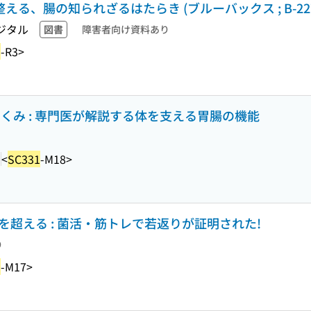
える、腸の知られざるはたらき (ブルーバックス ; B-227
ジタル
図書
障害者向け資料あり
1
-R3>
くみ : 専門医が解説する体を支える胃腸の機能
1
<
SC331
-M18>
を超える : 菌活・筋トレで若返りが証明された!
り
1
-M17>