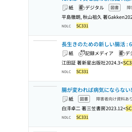
紙
デジタル
図書
障
平島徹朗, 秋山祖久 著
Gakken
20
SC331
NDLC
長生きのための新しい腸活 : 
紙
記録メディア
デ
江田証 著
新星出版社
2024.3
<
SC3
SC331
NDLC
腸が変われば病気にならない! (
紙
図書
障害者向け資料あ
白澤卓二 著
三笠書房
2023.12
<
SC
SC331
NDLC