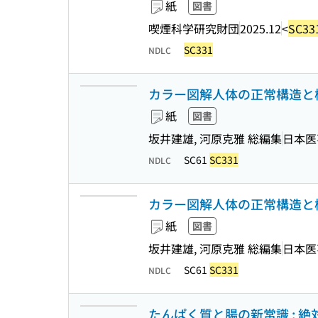
紙
図書
喫煙科学研究財団
2025.12
<
SC33
SC331
NDLC
カラー図解人体の正常構造と機
紙
図書
坂井建雄, 河原克雅 総編集
日本医
SC61
SC331
NDLC
カラー図解人体の正常構造と機
紙
図書
坂井建雄, 河原克雅 総編集
日本医
SC61
SC331
NDLC
たんぱく質と腸の新常識 : 