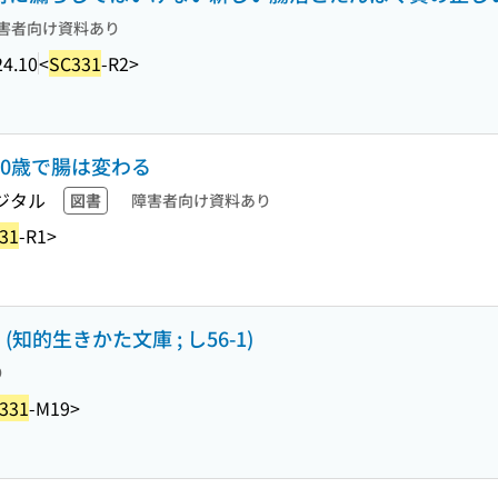
害者向け資料あり
24.10
<
SC331
-R2>
60歳で腸は変わる
ジタル
図書
障害者向け資料あり
31
-R1>
知的生きかた文庫 ; し56-1)
り
331
-M19>