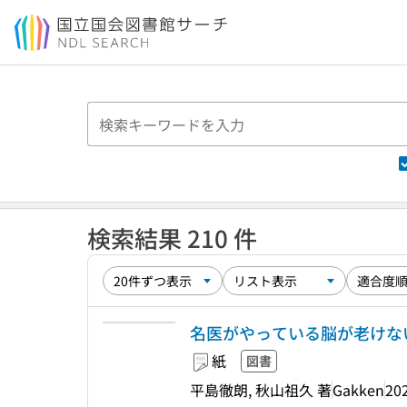
本文へ移動
検索結果 210 件
名医がやっている脳が老けない
紙
図書
平島徹朗, 秋山祖久 著
Gakken
20