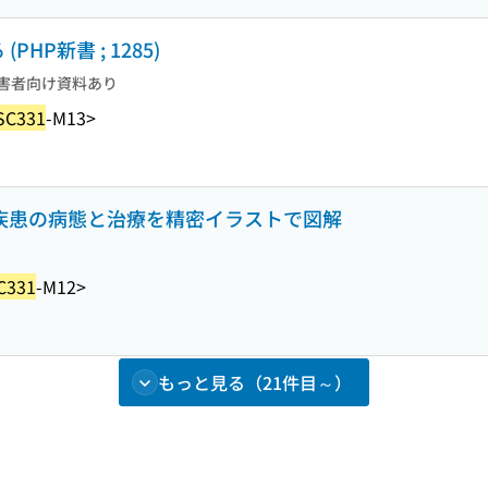
HP新書 ; 1285)
害者向け資料あり
SC331
-M13>
 疾患の病態と治療を精密イラストで図解
C331
-M12>
もっと見る（21件目～）