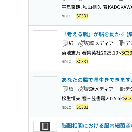
平島徹朗, 秋山祖久 著
KADOKAW
SC331
NDLC
「考える腸」が脳を動かす (集英社
紙
記録メディア
デ
菊池志乃 著
集英社
2025.10
<
SC3
SC331
NDLC
あなたの腸で長生きできます
紙
記録メディア
デ
松生恒夫 著
三笠書房
2025.5
<
SC3
SC331
NDLC
脳腸相関における腸内細菌叢