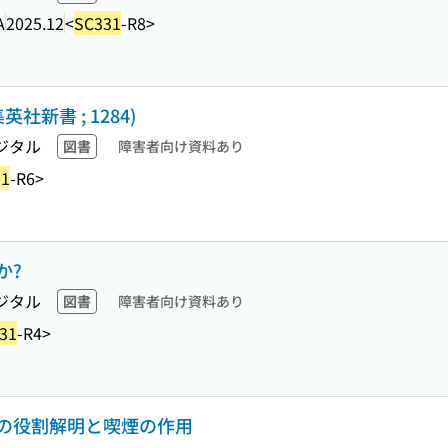
A
2025.12
<
SC331
-R8>
新書 ; 1284)
ジタル
図書
障害者向け資料あり
31
-R6>
か?
ジタル
図書
障害者向け資料あり
31
-R4>
の役割解明と喫煙の作用