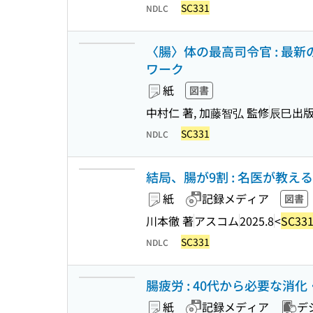
SC331
NDLC
〈腸〉体の最高司令官 : 
ワーク
紙
図書
中村仁 著, 加藤智弘 監修
辰巳出
SC331
NDLC
結局、腸が9割 : 名医が教
紙
記録メディア
図書
川本徹 著
アスコム
2025.8
<
SC33
SC331
NDLC
腸疲労 : 40代から必要な消
紙
記録メディア
デ