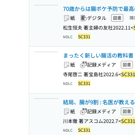
70歳からは腸ボケ予防で最
紙
デジタル
図書
障
松生恒夫 著
主婦の友社
2022.11
<
SC331
NDLC
まったく新しい腸活の教科書 
紙
記録メディア
図書
寺尾啓二 著
宝島社
2022.6
<
SC33
SC331
NDLC
結局、腸が9割 : 名医が教
紙
記録メディア
図書
川本徹 著
アスコム
2022.7
<
SC33
SC331
NDLC