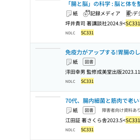
「腸と脳」の科学 : 脳と体を整
紙
記録メディア
デ
坪井貴司 著
講談社
2024.9
<
SC33
SC331
NDLC
免疫力がアップする!胃腸のし
紙
図書
澤田幸男 監修
成美堂出版
2023.1
SC331
NDLC
70代、腸内細菌と筋肉で老い
紙
図書
障害者向け資料あ
江田証 著
さくら舎
2023.5
<
SC33
SC331
NDLC