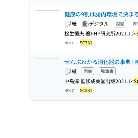
健康の9割は腸内環境で決まる (P
紙
デジタル
図書
障
松生恒夫 著
PHP研究所
2021.11
<
SC331
NDLC
ぜんぶわかる消化器の事典 :
紙
図書
児童書
中島淳 監修
成美堂出版
2021.1
<
S
SC331
NDLC