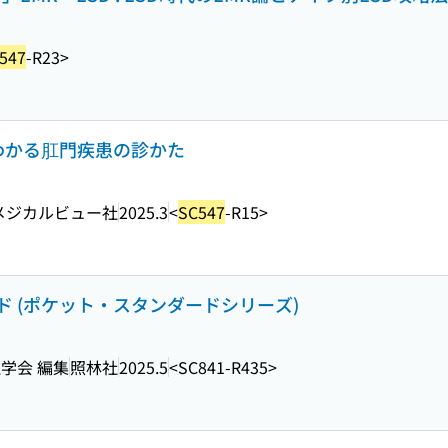
547
-R23>
わかる肛門疾患の診かた
メジカルビュー社
2025.3
<
SC547
-R15>
 (ポケット・スタンダードシリーズ)
学会 編集
照林社
2025.5
<SC841-R435>