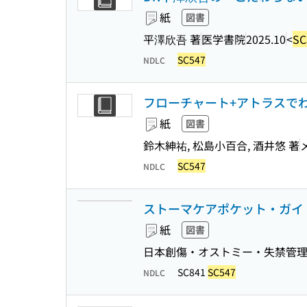
紙
図書
平澤欣吾 著
医学書院
2025.10
<
SC
SC547
NDLC
フローチャート+アトラスで
紙
図書
鈴木紳祐, 松島小百合, 酒井悠 著
SC547
NDLC
ストーマケアポケット・ガイド
紙
図書
日本創傷・オストミー・失禁管理
SC841
SC547
NDLC