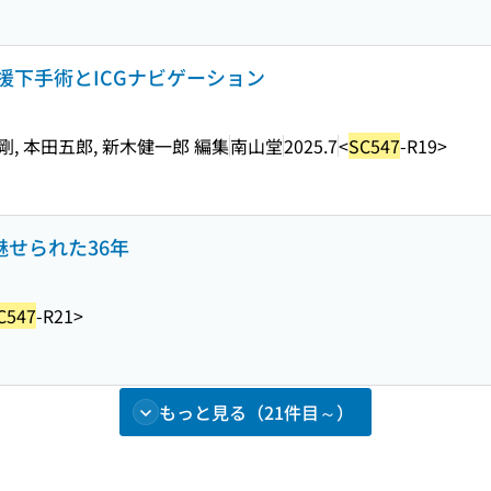
援下手術とICGナビゲーション
, 本田五郎, 新木健一郎 編集
南山堂
2025.7
<
SC547
-R19>
魅せられた36年
C547
-R21>
もっと見る（21件目～）