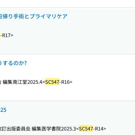
 日帰り手術とプライマリケア
7
-R17>
うするのか?
合 編集
南江堂
2025.4
<
SC547
-R16>
25
改訂出版委員会 編集
医学書院
2025.3
<
SC547
-R14>