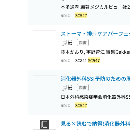
本多通孝 編著
メジカルビュー社
2
SC547
NDLC
ストーマ・排泄ケアパーフェ
紙
図書
藤本かおり, 宇野育江 編集
Gakke
SC841
SC547
NDLC
消化器外科SSI予防のための周
紙
図書
日本外科感染症学会消化器外科S
SC547
NDLC
見る×読むで納得!消化器外科レ