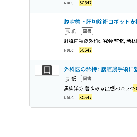
SC547
NDLC
腹腔鏡下肝切除術ロボット支
紙
図書
肝臓内視鏡外科研究会 監修, 若林剛
SC547
NDLC
外科医の矜持 : 腹腔鏡手術に
紙
図書
黒柳洋弥 著
ゆみる出版
2025.3
<
S
SC547
NDLC