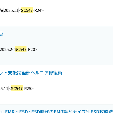
院
2025.11
<
SC547
-R24>
点
2025.2
<
SC547
-R20>
ット支援鼠径部ヘルニア修復術
5.11
<
SC547
-R25>
EMR・ESD : ESD時代のEMR論とナイフ別ESD攻略法