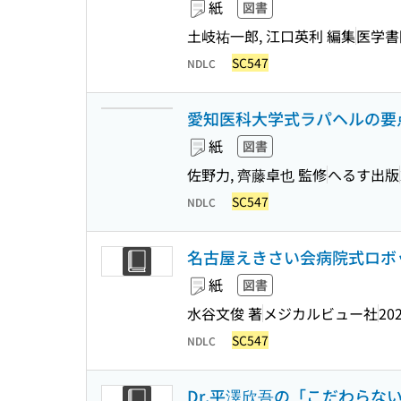
紙
図書
土岐祐一郎, 江口英利 編集
医学書
SC547
NDLC
愛知医科大学式ラパヘルの要
紙
図書
佐野力, 齊藤卓也 監修
へるす出版
SC547
NDLC
名古屋えきさい会病院式ロボ
紙
図書
水谷文俊 著
メジカルビュー社
202
SC547
NDLC
Dr.平澤欣吾の「こだわらない」