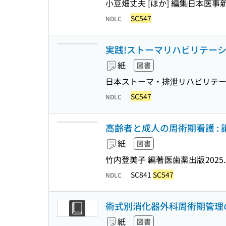
小豆畑丈夫 [ほか] 編集
日本医事
SC547
NDLC
実践!ストーマリハビリテーシ
紙
図書
日本ストーマ・排泄リハビリテー
SC547
NDLC
高齢者と成人の周術期看護 : 
紙
図書
竹内登美子 編著
医歯薬出版
2025
SC841
SC547
NDLC
術式別消化器外科周術期管理
紙
図書