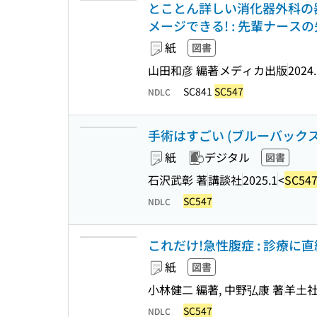
とことん詳しい消化器外科の器
メージできる! : 先輩ナース
紙
図書
山田和彦 編著
メディカ出版
2024
SC841
SC547
NDLC
手術はすごい (ブルーバックス ; 
紙
デジタル
図書
石沢武彰 著
講談社
2025.1
<
SC54
SC547
NDLC
これだけ!急性腹症 : 診療
紙
図書
小林健二 編著, 中野弘康 著
羊土
SC547
NDLC