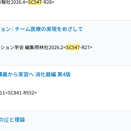
新報社
2026.4
<
SC547
-R28>
ョン : チーム医療の実現をめざして
ション学会 編集
照林社
2026.2
<
SC547
-R27>
講義から実習へ 消化器編 第4版
.11
<SC841-R552>
の掟と理論