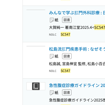
みんなで学ぶ肛門外科診療 :
紙
図書
大賀純一 著
南江堂
2025.4
<
SC54
SC547
NDLC
松島流肛門疾患手術 : なぜそ
紙
図書
松島誠, 宮島伸宜 監修, 松島小百
SC547
NDLC
急性腹症診療ガイドライン 20
紙
図書
急性腹症診療ガイドライン2025