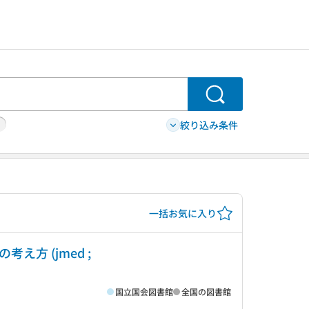
検索
絞り込み条件
一括お気に入り
方 (jmed ;
国立国会図書館
全国の図書館