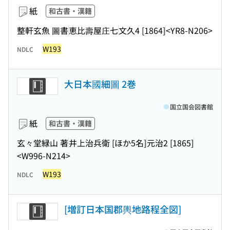
紙
和古書・漢籍
整軒玄魚 圖書
恵比壽屋庄七
文久4 [1864]
<YR8-N206>
W193
NDLC
大日本國細圖 2巻
国立国会図書館
紙
和古書・漢籍
玄々堂緑山 著
井上治兵衛 [ほか5名]
元治2 [1865]
<W996-N214>
W193
NDLC
[増訂日本国郡輿地路程全図]