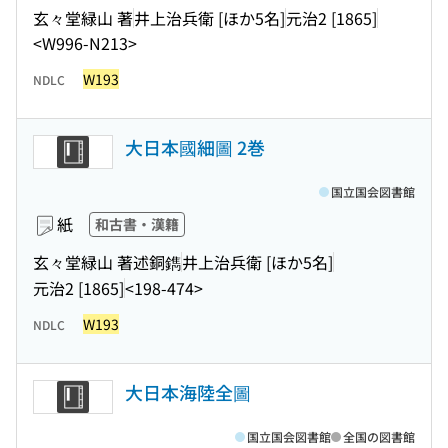
玄々堂緑山 著
井上治兵衛 [ほか5名]
元治2 [1865]
<W996-N213>
W193
NDLC
大日本國細圖 2巻
国立国会図書館
紙
和古書・漢籍
玄々堂緑山 著述銅鐫
井上治兵衛 [ほか5名]
元治2 [1865]
<198-474>
W193
NDLC
大日本海陸全圖
国立国会図書館
全国の図書館