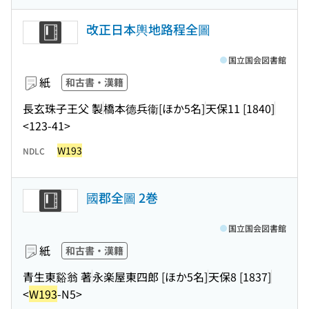
改正日本輿地路程全圖
国立国会図書館
紙
和古書・漢籍
長玄珠子王父 製
橋本德兵衞[ほか5名]
天保11 [1840]
<123-41>
W193
NDLC
國郡全圖 2巻
国立国会図書館
紙
和古書・漢籍
青生東谿翁 著
永楽屋東四郎 [ほか5名]
天保8 [1837]
<
W193
-N5>