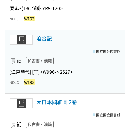
慶応3(1867)識
<YR8-120>
W193
NDLC
浪合記
国立国会図書館
紙
和古書・漢籍
[江戸時代] [写]
<W996-N2527>
W193
NDLC
大日本國細圖 2巻
国立国会図書館
紙
和古書・漢籍