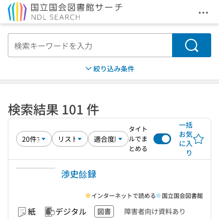
メニ
本文へ移動
検索
絞り込み条件
検索結果 101 件
一括
タイト
お気
ルでま
に入
とめる
り
渉史餘録
インターネットで読める
国立国会図書館
紙
デジタル
図書
障害者向け資料あり