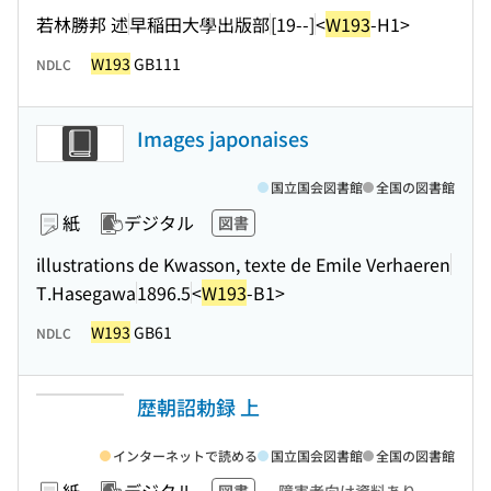
若林勝邦 述
早稲田大學出版部
[19--]
<
W193
-H1>
W193
GB111
NDLC
Images japonaises
国立国会図書館
全国の図書館
紙
デジタル
図書
illustrations de Kwasson, texte de Emile Verhaeren
T.Hasegawa
1896.5
<
W193
-B1>
W193
GB61
NDLC
歴朝詔勅録 上
インターネットで読める
国立国会図書館
全国の図書館