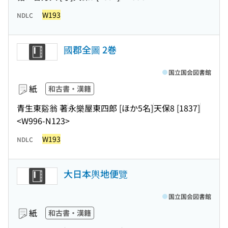
W193
NDLC
國郡全圖 2巻
国立国会図書館
紙
和古書・漢籍
青生東谿翁 著
永樂屋東四郎 [ほか5名]
天保8 [1837]
<W996-N123>
W193
NDLC
大日本輿地便覽
国立国会図書館
紙
和古書・漢籍