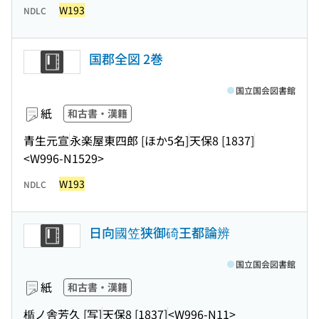
W193
NDLC
国郡全図 2巻
国立国会図書館
紙
和古書・漢籍
青生元宣
永楽屋東四郎 [ほか5名]
天保8 [1837]
<W996-N1529>
W193
NDLC
日向國笠狭御碕王都論辨
国立国会図書館
紙
和古書・漢籍
楯ノ舎芳久 [写]
天保8 [1837]
<W996-N11>