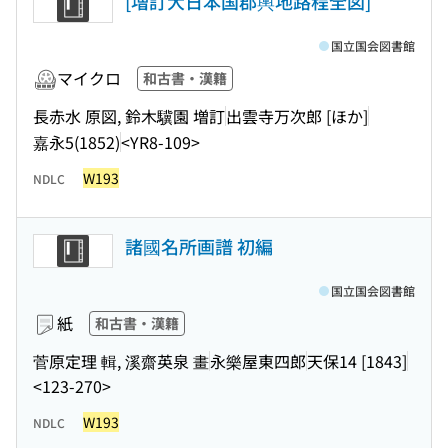
[増訂大日本国郡輿地路程全図]
国立国会図書館
マイクロ
和古書・漢籍
長赤水 原図, 鈴木驥園 増訂
出雲寺万次郎 [ほか]
嘉永5(1852)
<YR8-109>
W193
NDLC
諸國名所画譜 初編
国立国会図書館
紙
和古書・漢籍
菅原定理 輯, 溪齋英泉 畫
永樂屋東四郎
天保14 [1843]
<123-270>
W193
NDLC