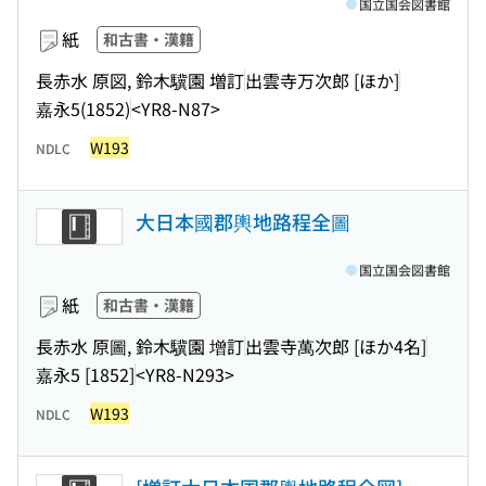
国立国会図書館
紙
和古書・漢籍
長赤水 原図, 鈴木驥園 増訂
出雲寺万次郎 [ほか]
嘉永5(1852)
<YR8-N87>
W193
NDLC
大日本國郡輿地路程全圖
国立国会図書館
紙
和古書・漢籍
長赤水 原圖, 鈴木驥園 增訂
出雲寺萬次郎 [ほか4名]
嘉永5 [1852]
<YR8-N293>
W193
NDLC