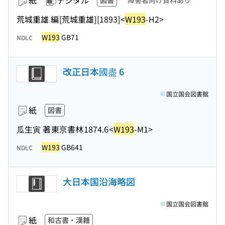
紙
デジタル
図書
障害者向け資料あり
荒城重雄 編
[荒城重雄]
[1893]
<
W193
-H2>
W193
GB71
NDLC
改正日本國盡 6
国立国会図書館
紙
図書
瓜生寅 著
東亰書林
1874.6
<
W193
-M1>
W193
GB641
NDLC
大日本国沿海略図
国立国会図書館
紙
和古書・漢籍