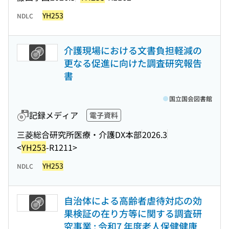
YH253
NDLC
介護現場における文書負担軽減の
更なる促進に向けた調査研究報告
書
国立国会図書館
記録メディア
電子資料
三菱総合研究所医療・介護DX本部
2026.3
<
YH253
-R1211>
YH253
NDLC
自治体による高齢者虐待対応の効
果検証の在り方等に関する調査研
究事業 : 令和7 年度老人保健健康