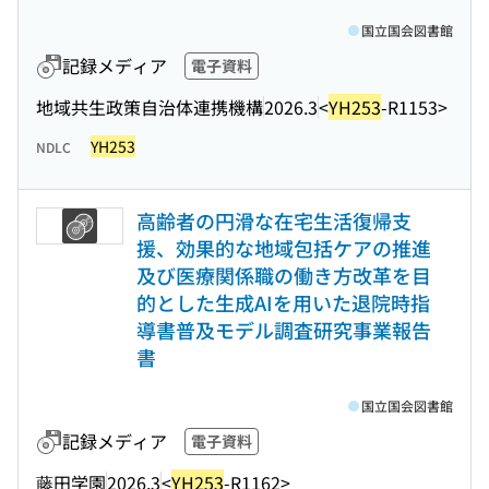
国立国会図書館
記録メディア
電子資料
地域共生政策自治体連携機構
2026.3
<
YH253
-R1153>
YH253
NDLC
高齢者の円滑な在宅生活復帰支
援、効果的な地域包括ケアの推進
及び医療関係職の働き方改革を目
的とした生成AIを用いた退院時指
導書普及モデル調査研究事業報告
書
国立国会図書館
記録メディア
電子資料
藤田学園
2026.3
<
YH253
-R1162>