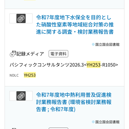
令和7年度地下水保全を目的とし
た硝酸性窒素等地域総合対策の推
進に関する調査・検討業務報告書
国立国会図書館
記録メディア
電子資料
パシフィックコンサルタンツ
2026.3
<
YH253
-R1050>
YH253
NDLC
令和7年度地中熱利用普及促進検
討業務報告書 (環境省検討業務報
告書 ; 令和7年度)
国立国会図書館