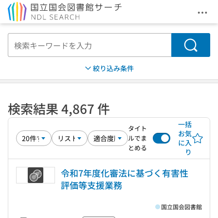
メニ
本文へ移動
検索
絞り込み条件
検索結果 4,867 件
一括
タイト
お気
ルでま
に入
とめる
り
令和7年度化審法に基づく有害性
評価等支援業務
国立国会図書館