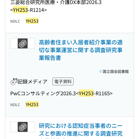
三菱総合研究所医療・介護DX本部
2026.3
<
YH253
-R1214>
YH253
NDLC
高齢者住まい入居者紹介事業の適
切な事業運営に関する調査研究事
業報告書
国立国会図書館
記録メディア
電子資料
PwCコンサルティング
2026.3
<
YH253
-R1165>
YH253
NDLC
研究における認知症当事者のニー
ズと参画の推進に関する調査研究