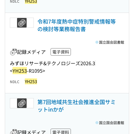
YH253
NDLC
令和7年度熱中症特別警戒情報等
の検討等業務報告書
国立国会図書館
記録メディア
電子資料
みずほリサーチ&テクノロジーズ
2026.3
<
YH253
-R1095>
YH253
NDLC
第7回地域共生社会推進全国サミ
ットinかが
国立国会図書館
記録メディア
電子資料