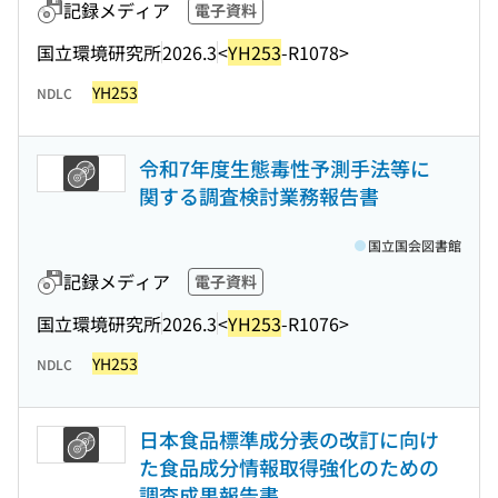
記録メディア
電子資料
国立環境研究所
2026.3
<
YH253
-R1078>
YH253
NDLC
令和7年度生態毒性予測手法等に
関する調査検討業務報告書
国立国会図書館
記録メディア
電子資料
国立環境研究所
2026.3
<
YH253
-R1076>
YH253
NDLC
日本食品標準成分表の改訂に向け
た食品成分情報取得強化のための
調査成果報告書