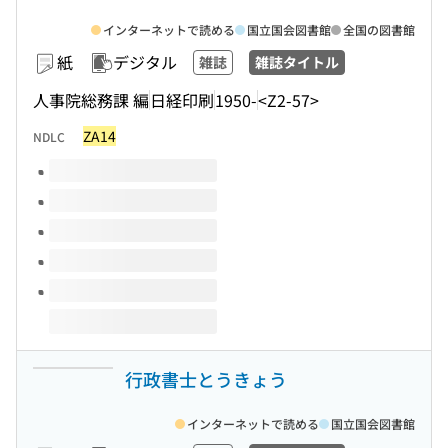
インターネットで読める
国立国会図書館
全国の図書館
紙
デジタル
雑誌
雑誌タイトル
人事院総務課 編
日経印刷
1950-
<Z2-57>
ZA14
NDLC
このタイトルの巻号
行政書士とうきょう
インターネットで読める
国立国会図書館