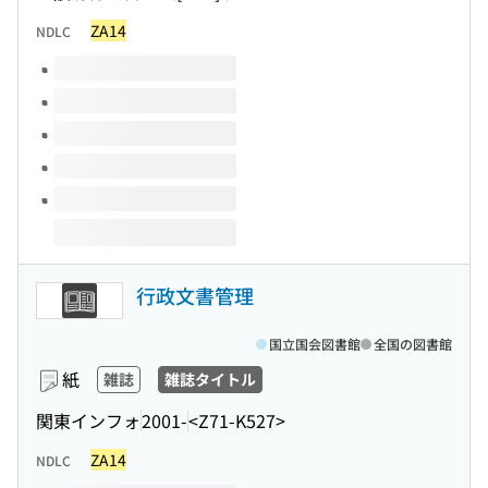
ZA14
NDLC
このタイトルの巻号
行政文書管理
国立国会図書館
全国の図書館
紙
雑誌
雑誌タイトル
関東インフォ
2001-
<Z71-K527>
ZA14
NDLC