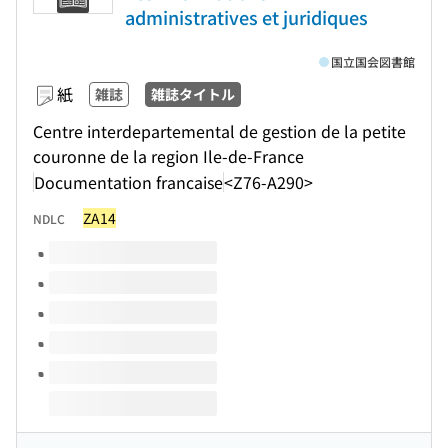
administratives et juridiques
国立国会図書館
紙
雑誌
雑誌タイトル
Centre interdepartemental de gestion de la petite
couronne de la region Ile-de-France
Documentation francaise
<Z76-A290>
ZA14
NDLC
このタイトルの巻号