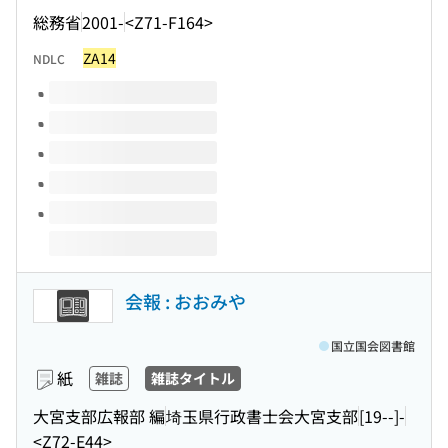
総務省
2001-
<Z71-F164>
ZA14
NDLC
このタイトルの巻号
会報 : おおみや
国立国会図書館
紙
雑誌
雑誌タイトル
大宮支部広報部 編
埼玉県行政書士会大宮支部
[19--]-
<Z72-E44>