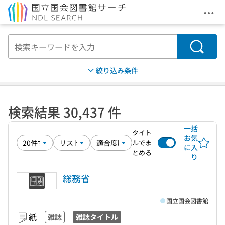
メニ
本文へ移動
検索
絞り込み条件
検索結果 30,437 件
一括
タイト
お気
ルでま
に入
とめる
り
総務省
国立国会図書館
紙
雑誌
雑誌タイトル