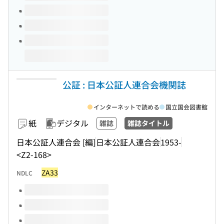
公証 : 日本公証人連合会機関誌
インターネットで読める
国立国会図書館
紙
デジタル
雑誌
雑誌タイトル
日本公証人連合会 [編]
日本公証人連合会
1953-
<Z2-168>
ZA33
NDLC
このタイトルの巻号