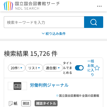
メニ
本文へ移動
検索
絞り込み条件
検索結果 15,726 件
一括
タイト
お気
ルでま
に入
とめる
り
労働判例ジャーナル
国立国会図書館
全国の図書館
紙
雑誌
雑誌タイトル