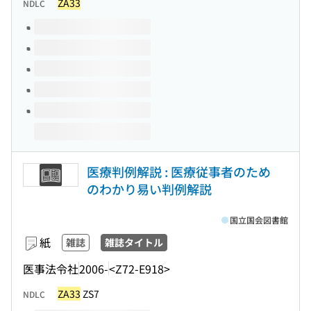
ZA33
NDLC
このタイトルの巻号
医療判例解説 : 医療従事者のため
のわかり易い判例解説
国立国会図書館
紙
雑誌
雑誌タイトル
医事法令社
2006-
<Z72-E918>
ZA33
ZS7
NDLC