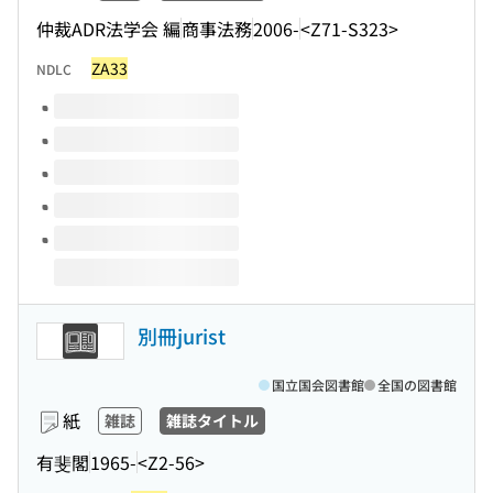
仲裁ADR法学会 編
商事法務
2006-
<Z71-S323>
ZA33
NDLC
このタイトルの巻号
別冊jurist
国立国会図書館
全国の図書館
紙
雑誌
雑誌タイトル
有斐閣
1965-
<Z2-56>