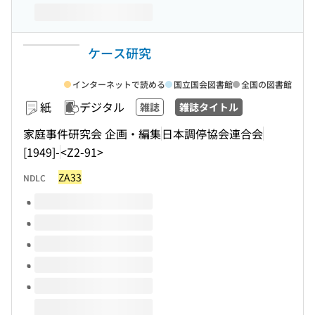
ケース研究
インターネットで読める
国立国会図書館
全国の図書館
紙
デジタル
雑誌
雑誌タイトル
家庭事件研究会 企画・編集
日本調停協会連合会
[1949]-
<Z2-91>
ZA33
NDLC
このタイトルの巻号