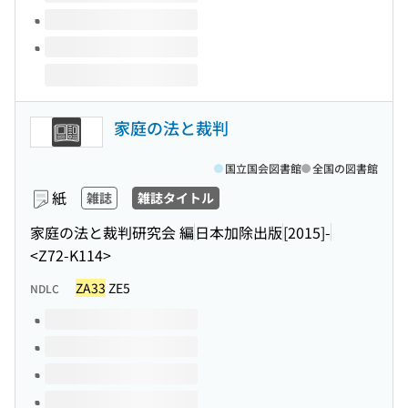
家庭の法と裁判
国立国会図書館
全国の図書館
紙
雑誌
雑誌タイトル
家庭の法と裁判研究会 編
日本加除出版
[2015]-
<Z72-K114>
ZA33
ZE5
NDLC
このタイトルの巻号