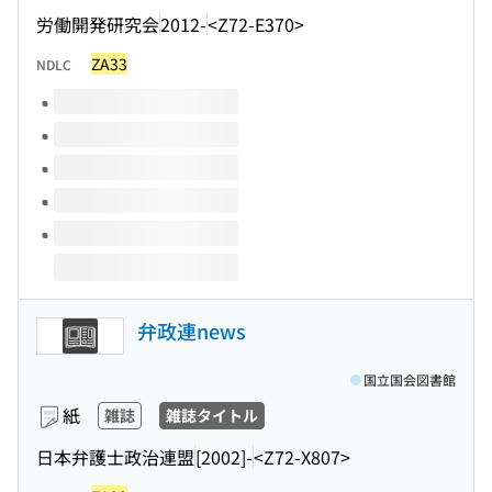
労働開発研究会
2012-
<Z72-E370>
ZA33
NDLC
このタイトルの巻号
弁政連news
国立国会図書館
紙
雑誌
雑誌タイトル
日本弁護士政治連盟
[2002]-
<Z72-X807>