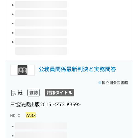
このタイトルの巻号
公務員関係最新判決と実務問答
国立国会図書館
紙
雑誌
雑誌タイトル
三協法規出版
2015-
<Z72-K369>
ZA33
NDLC
このタイトルの巻号