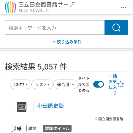
メニ
本文へ移動
検索
絞り込み条件
検索結果 5,057 件
一括
タイト
お気
ルでま
に入
とめる
り
小田原史談
国立国会図書館
紙
雑誌
雑誌タイトル