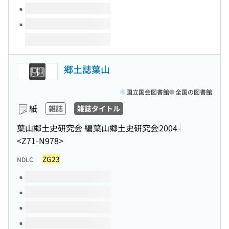
郷土誌葉山
国立国会図書館
全国の図書館
紙
雑誌
雑誌タイトル
葉山郷土史研究会 編
葉山郷土史研究会
2004-
<Z71-N978>
ZG23
NDLC
このタイトルの巻号