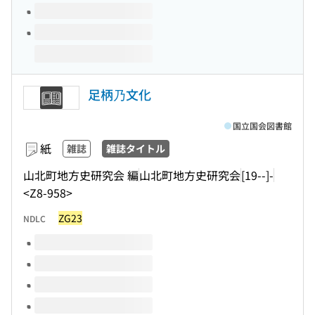
足柄乃文化
国立国会図書館
紙
雑誌
雑誌タイトル
山北町地方史研究会 編
山北町地方史研究会
[19--]-
<Z8-958>
ZG23
NDLC
このタイトルの巻号