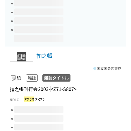
扣之帳
国立国会図書館
紙
雑誌
雑誌タイトル
扣之帳刊行会
2003-
<Z71-S807>
ZG23
ZK22
NDLC
このタイトルの巻号