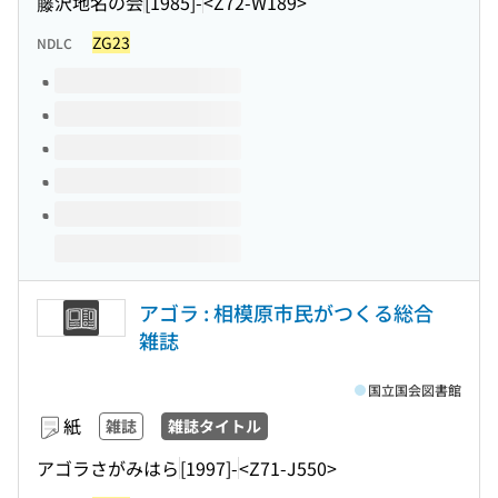
藤沢地名の会
[1985]-
<Z72-W189>
ZG23
NDLC
このタイトルの巻号
アゴラ : 相模原市民がつくる総合
雑誌
国立国会図書館
紙
雑誌
雑誌タイトル
アゴラさがみはら
[1997]-
<Z71-J550>