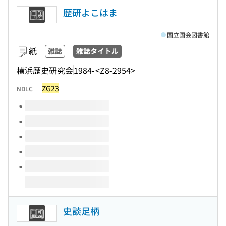
歴研よこはま
国立国会図書館
紙
雑誌
雑誌タイトル
横浜歴史研究会
1984-
<Z8-2954>
ZG23
NDLC
このタイトルの巻号
史談足柄