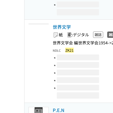
世界文学
紙
デジタル
雑誌
雑
世界文学会 編
世界文学会
1954-
<
ZK21
NDLC
このタイトルの巻号
P.E.N