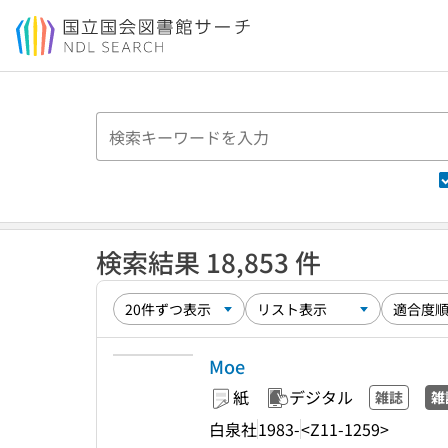
本文へ移動
検索結果 18,853 件
Moe
紙
デジタル
雑誌
雑
白泉社
1983-
<Z11-1259>