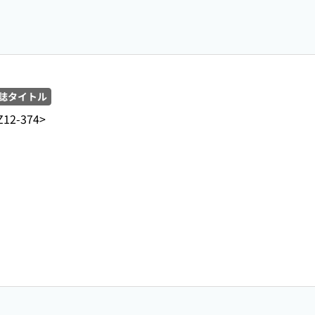
誌タイトル
Z12-374>