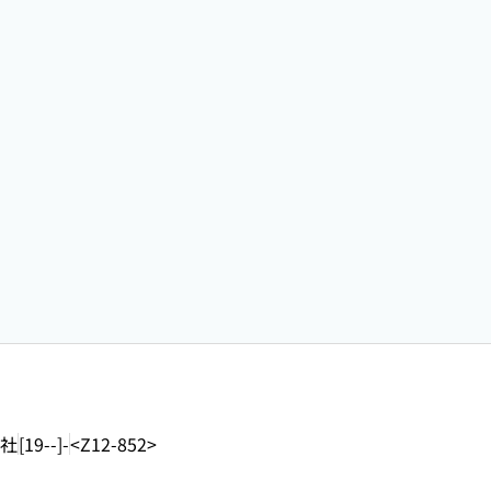
社
[19--]-
<Z12-852>