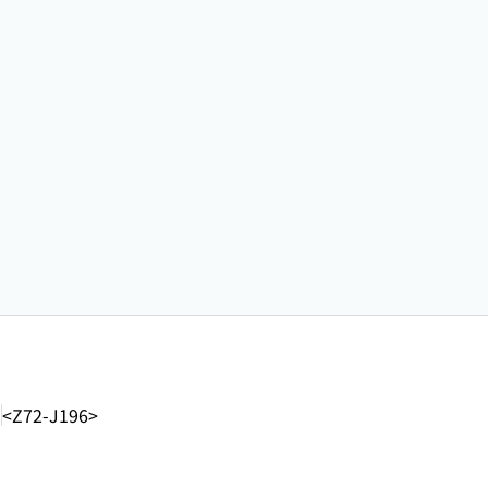
-
<Z72-J196>