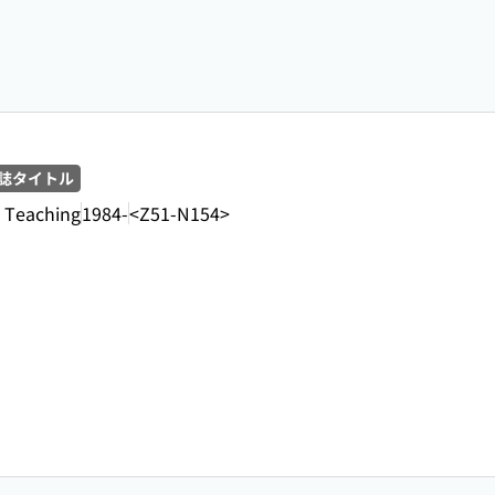
誌タイトル
e Teaching
1984-
<Z51-N154>