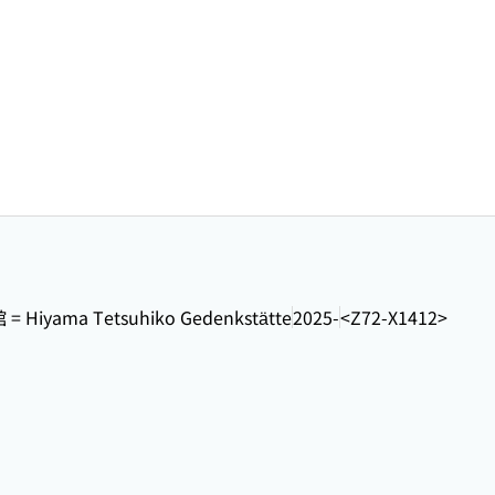
iyama Tetsuhiko Gedenkstätte
2025-
<Z72-X1412>