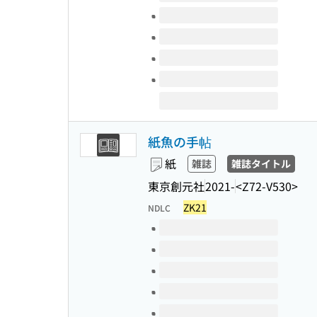
紙魚の手帖
紙
雑誌
雑誌タイトル
東京創元社
2021-
<Z72-V530>
ZK21
NDLC
このタイトルの巻号