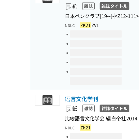
紙
雑誌
雑誌タイトル
日本ペンクラブ
[19--]-
<Z12-111>
ZK21
ZV1
NDLC
このタイトルの巻号
语言文化学刊
紙
雑誌
雑誌タイトル
比较語言文化学会 編
白帝社
2014
ZK21
NDLC
このタイトルの巻号